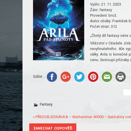
Vyšlo:
21. 11. 2023
Žánr:
fantasy
Provedení:
brož.
Autor obáky:
František 
Počet stran:
312
„Čtvrtý díl fantasy séri
Vítězství v Citadele zí
nevyhnutelného. Ale vy
války. Arila si konečně p
cenu. Sestoupí přízraky
Sdílet...
Fantasy
« PŘEDOBJEDNÁVKA – Warhammer 40000 – Sabbatiny svě
ZANECHAT ODPOVĚĎ