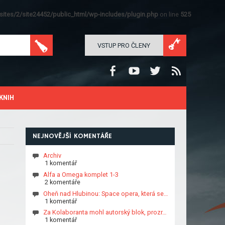
ites/2/site24452/public_html/wp-includes/plugin.php
on line
525
VSTUP PRO ČLENY
KNIH
NEJNOVĚJŠÍ KOMENTÁŘE
Archiv
1 komentář
Alfa a Omega komplet 1-3
2 komentáře
Oheň nad Hlubinou: Space opera, která se…
1 komentář
Za Kolaboranta mohl autorský blok, prozr…
1 komentář