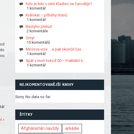
Kdo je kdo v sérii Kladivo na čaroděje?
1 komentář
Králokat – příběhy titánů
1 komentář
Bastyho přelud
2 komentáře
Omyl
15 komentářů
hod
Mirzova vize: …a pak skončil čas
 do
1 komentář
tou
Spát v moři hvězd 00 – Fraktální š…
1 komentář
NEJKOMENTOVANĚJŠÍ KNIHY
Sorry. No data so far.
tář
ŠTÍTKY
l »
Afghánistán navždy
arkádie