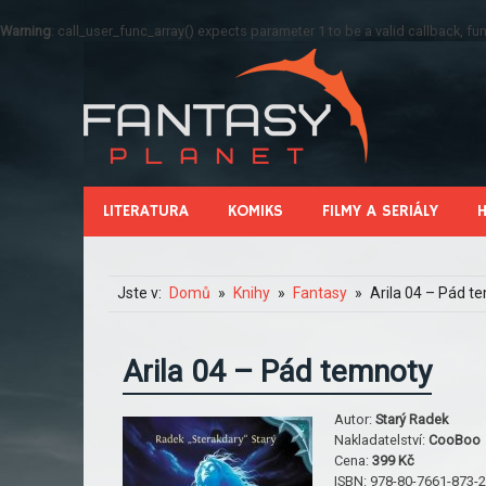
Warning
: call_user_func_array() expects parameter 1 to be a valid callback, 
LITERATURA
KOMIKS
FILMY A SERIÁLY
Jste v:
Domů
Knihy
Fantasy
Arila 04 – Pád t
Arila 04 – Pád temnoty
Autor:
Starý Radek
Nakladatelství:
CooBoo
Cena:
399 Kč
ISBN:
978-80-7661-873-2