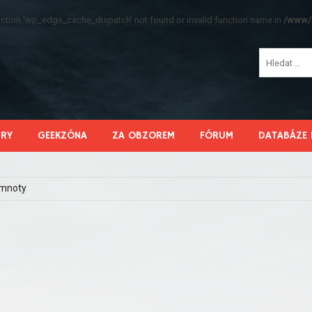
function 'wp_edge_cache_dispatch' not found or invalid function name in
/www/s
HRY
GEEKZÓNA
ZA OBZOREM
FÓRUM
DATABÁZE 
emnoty