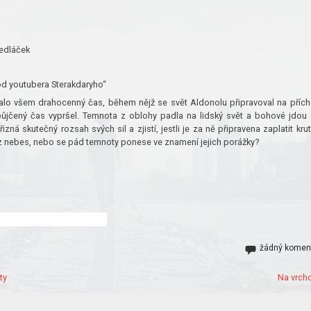
Sedláček
e od youtubera Sterakdaryho“
skalo všem drahocenný čas, během nějž se svět Aldonolu připravoval na příc
půjčený čas vypršel. Temnota z oblohy padla na lidský svět a bohové jdou
řizná skutečný rozsah svých sil a zjistí, jestli je za ně připravena zaplatit kru
 z nebes, nebo se pád temnoty ponese ve znamení jejich porážky?
žádný komen
ty
Na vrcho