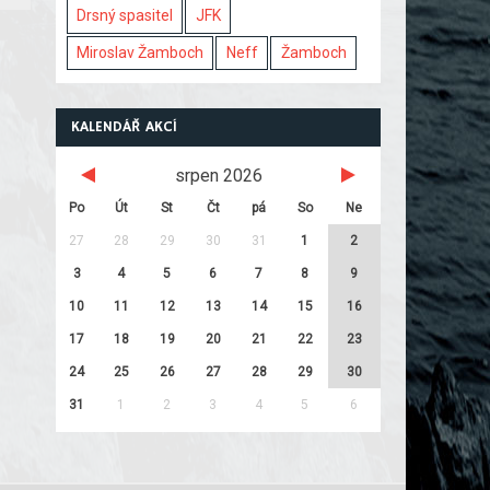
Drsný spasitel
JFK
Miroslav Žamboch
Neff
Žamboch
KALENDÁŘ AKCÍ
srpen 2026
Po
Út
St
Čt
pá
So
Ne
27
28
29
30
31
1
2
3
4
5
6
7
8
9
10
11
12
13
14
15
16
17
18
19
20
21
22
23
24
25
26
27
28
29
30
31
1
2
3
4
5
6