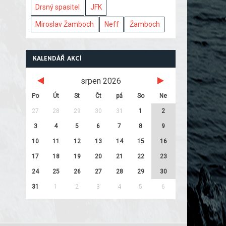
Drsný spasitel
JFK
Miroslav Žamboch
Neff
Žamboch
KALENDÁŘ AKCÍ
srpen 2026
Po
Út
St
Čt
pá
So
Ne
27
28
29
30
31
1
2
3
4
5
6
7
8
9
10
11
12
13
14
15
16
17
18
19
20
21
22
23
24
25
26
27
28
29
30
31
1
2
3
4
5
6