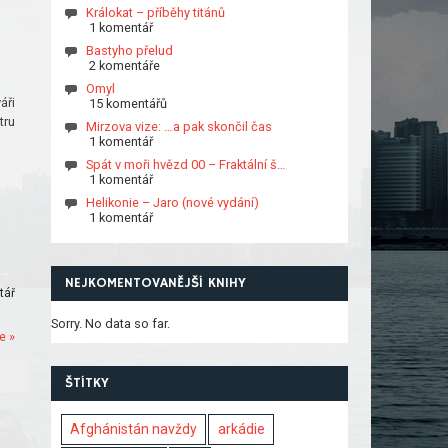
Králokat – příběhy titánů
1 komentář
Bastyho přelud
2 komentáře
Omyl
áři
15 komentářů
tru
Mirzova vize: …a pak skončil čas
1 komentář
Spát v moři hvězd 00 – Fraktální š…
1 komentář
Helikonie – Jaro (nové vydání)
1 komentář
NEJKOMENTOVANĚJŠÍ KNIHY
tář
Sorry. No data so far.
e »
ŠTÍTKY
Afghánistán navždy
arkádie