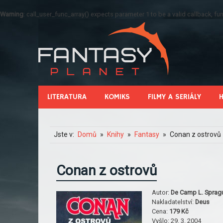
Warning
: call_user_func_array() expects parameter 1 to be a valid callback, 
LITERATURA
KOMIKS
FILMY A SERIÁLY
Jste v:
Domů
Knihy
Fantasy
Conan z ostrovů
Conan z ostrovů
Autor:
De Camp L. Spragu
Nakladatelství:
Deus
Cena:
179 Kč
Vyšlo:
29. 3. 2004