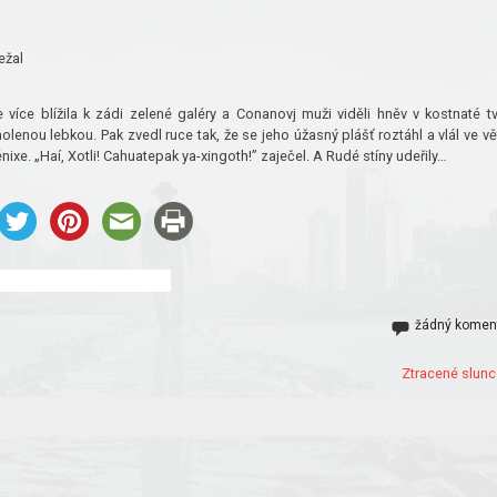
ežal
 více blížila k zádi zelené galéry a Conanovj muži viděli hněv v kostnaté tv
lenou lebkou. Pak zvedl ruce tak, že se jeho úžasný plášť roztáhl a vlál ve vě
nixe. „Haí, Xotli! Cahuatepak ya-xingoth!” zaječel. A Rudé stíny udeřily…
žádný komen
Ztracené slunc