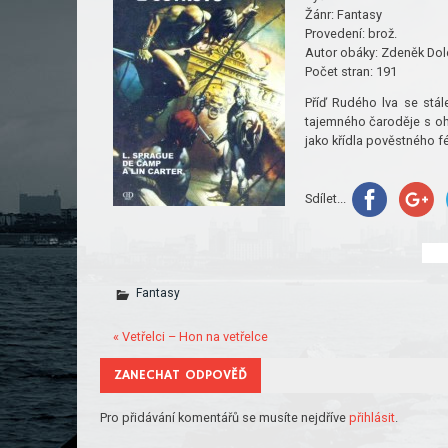
Žánr:
Fantasy
Provedení:
brož.
Autor obáky:
Zdeněk Dol
Počet stran:
191
Příď Rudého lva se stále
tajemného čaroděje s oho
jako křídla pověstného fé
Sdílet...
Fantasy
« Vetřelci – Hon na vetřelce
ZANECHAT ODPOVĚĎ
Pro přidávání komentářů se musíte nejdříve
přihlásit
.