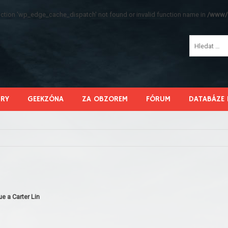
function 'wp_edge_cache_dispatch' not found or invalid function name in
/www/s
HRY
GEEKZÓNA
ZA OBZOREM
FÓRUM
DATABÁZE 
e a Carter Lin