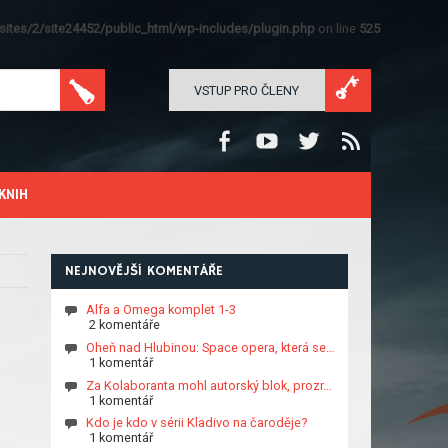
ites/2/site24452/public_html/wp-includes/plugin.php
on line
525
VSTUP PRO ČLENY
KNIH
NEJNOVĚJŠÍ KOMENTÁŘE
Alfa a Omega komplet 1-3
2 komentáře
Oheň nad Hlubinou: Space opera, která se…
1 komentář
Za Kolaboranta mohl autorský blok, prozr…
1 komentář
Kdo je kdo v sérii Kladivo na čaroděje?
1 komentář