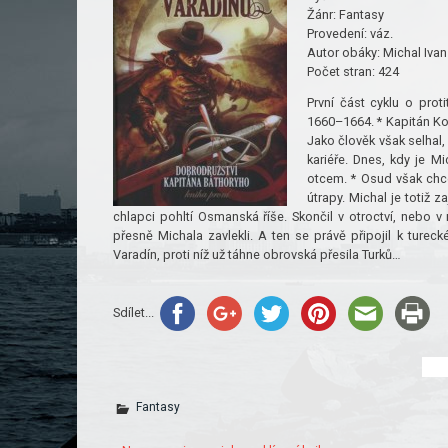
Žánr:
Fantasy
Provedení:
váz.
Autor obáky:
Michal Ivan
Počet stran:
424
První část cyklu o prot
1660–1664. * Kapitán Korn
Jako člověk však selhal,
kariéře. Dnes, kdy je M
otcem. * Osud však chc
útrapy. Michal je totiž 
chlapci pohltí Osmanská říše. Skončil v otroctví, nebo v 
přesně Michala zavlekli. A ten se právě připojil k ture
Varadín, proti níž už táhne obrovská přesila Turků…
Sdílet...
Fantasy