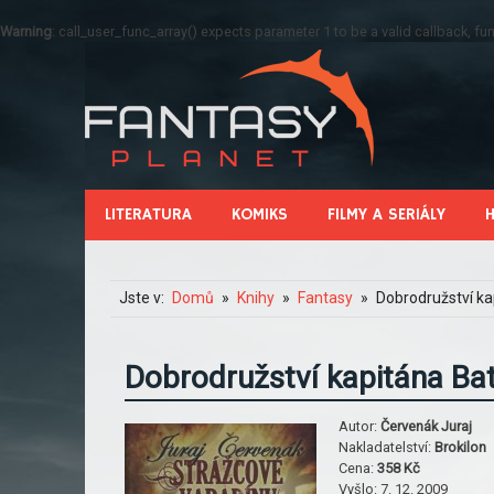
Warning
: call_user_func_array() expects parameter 1 to be a valid callback, 
LITERATURA
KOMIKS
FILMY A SERIÁLY
Jste v:
Domů
Knihy
Fantasy
Dobrodružství ka
Dobrodružství kapitána Ba
Autor:
Červenák Juraj
Nakladatelství:
Brokilon
Cena:
358 Kč
Vyšlo:
7. 12. 2009