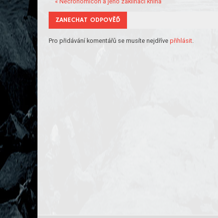
« Necronomicon a jeho zaklínací kniha
ZANECHAT ODPOVĚĎ
Pro přidávání komentářů se musíte nejdříve
přihlásit
.