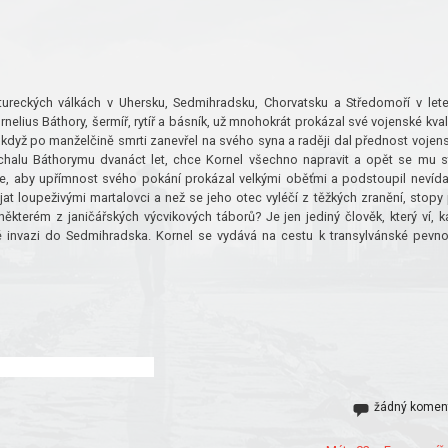
itureckých válkách v Uhersku, Sedmihradsku, Chorvatsku a Středomoří v let
elius Báthory, šermíř, rytíř a básník, už mnohokrát prokázal své vojenské kvali
 když po manželčině smrti zanevřel na svého syna a raději dal přednost vojen
ichalu Báthorymu dvanáct let, chce Kornel všechno napravit a opět se mu s
e, aby upřímnost svého pokání prokázal velkými oběťmi a podstoupil nevíd
zajat loupeživými martalovci a než se jeho otec vyléčí z těžkých zranění, stopy
některém z janičářských výcvikových táborů? Je jen jediný člověk, který ví, 
cké invazi do Sedmihradska. Kornel se vydává na cestu k transylvánské pevno
žádný komen