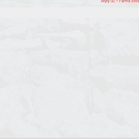
Mýty 02 – Farma zvířa