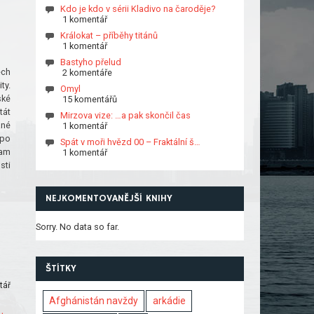
Kdo je kdo v sérii Kladivo na čaroděje?
1 komentář
Králokat – příběhy titánů
1 komentář
Bastyho přelud
ech
2 komentáře
ty.
Omyl
ské
15 komentářů
tát
Mirzova vize: …a pak skončil čas
ané
1 komentář
 po
Spát v moři hvězd 00 – Fraktální š…
kam
1 komentář
sti
NEJKOMENTOVANĚJŠÍ KNIHY
Sorry. No data so far.
ŠTÍTKY
tář
Afghánistán navždy
arkádie