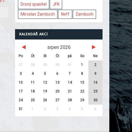
t »
Drsný spasitel
JFK
Miroslav Žamboch
Neff
Žamboch
KALENDÁŘ AKCÍ
srpen 2026
Po
Út
St
Čt
pá
So
Ne
27
28
29
30
31
1
2
3
4
5
6
7
8
9
10
11
12
13
14
15
16
17
18
19
20
21
22
23
24
25
26
27
28
29
30
31
1
2
3
4
5
6