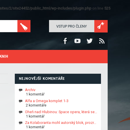
ites/2/site24452/public_html/wp-includes/plugin.php
on line
525
VSTUP PRO ČLENY
KNIH
NEJNOVĚJŠÍ KOMENTÁŘE
Archiv
1 komentář
Alfa a Omega komplet 1-3
2 komentáře
Oheň nad Hlubinou: Space opera, která se…
1 komentář
Za Kolaboranta mohl autorský blok, prozr…
1 komentář