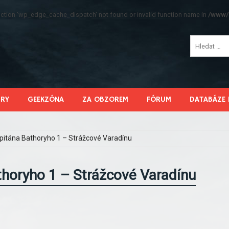
function 'wp_edge_cache_dispatch' not found or invalid function name in
/www/s
HRY
GEEKZÓNA
ZA OBZOREM
FÓRUM
DATABÁZE 
pitána Bathoryho 1 – Strážcové Varadínu
thoryho 1 – Strážcové Varadínu