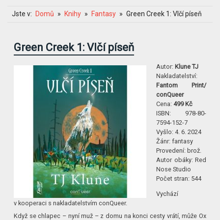
Jste v:
Domů
Knihy
Fantasy
Green Creek 1: Vlčí píseň
Green Creek 1: Vlčí píseň
Autor:
Klune TJ
Nakladatelství:
Fantom Print/
conQueer
Cena:
499 Kč
ISBN:
978-80-
7594-152-7
Vyšlo:
4. 6. 2024
Žánr:
fantasy
Provedení:
brož.
Autor obáky:
Red
Nose Studio
Počet stran:
544
Vychází
v kooperaci s nakladatelstvím conQueer.
Když se chlapec – nyní muž – z domu na konci cesty vrátí, může Ox