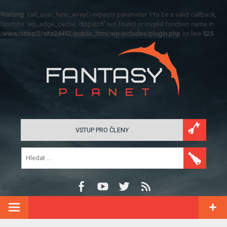
Warning
: call_user_func_array() expects parameter 1 to be a valid callback,
function 'wp_edge_cache_dispatch' not found or invalid function name in
/www/sites/2/site24452/public_html/wp-includes/plugin.php
on line
525
VSTUP PRO ČLENY