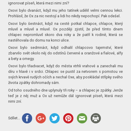
ignorovat píseň, která mezi nimi zní?
Oxovi bylo dvanáct, když mu jeho tatínek udělil velmi cennou lekci.
Prohlásil, že Ox za nic nestojí a lidi ho nikdy nepochopí. Pak odešel.
Oxovi bylo šestnáct, když na cestě potkal chlapce, chlapce, který
mluvil a mluvil a mluvil. Ox později zjistil, že před tímto dnem
chlapec nepromluvil skoro dva roky a že patří k rodině, která se
nastěhovala do domu na konci ulice.
Oxovi bylo sedmnáct, když odhalil chlapcovo tajemství, které
zbarvilo svět okolo něj do odstínů červené a oranžové a fialové, alfy
a bety a omegy.
Oxovi bylo třiadvacet, když do města vtrhli vrahové a zanechali mu
díru v hlavě i v srdci. Chlapec se pustil za netvorem s pomstou ve
svých krvavě rudých očích a nechal Oxe, aby poskládal střípky svého
života zpátky dohromady sám.
Od toho osudného dne uplynuly tři roky – a chlapec je zpátky. Jenže
teď je z něj muž a Ox už nemůže dál ignorovat píseň, která mezi
nimi zní.
Sdílet...