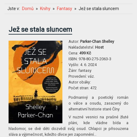
Jste v:
Domů
Knihy
Fantasy
Jež se stala sluncem
Jež se stala sluncem
Autor:
Parker-Chan Shelley
Nakladatelství:
Host
Cena:
499 Kč
ISBN:
978-80-275-2063-3
Vyšlo:
4. 6. 2024
Žánr:
fantasy
Provedení:
váz.
Autor obáky:
Počet stran:
472
Podmanivý a poetický román
o válce a osudu, zasazený do
alternativní historie staré Číny
V nuzné vesnici na prašné žluté
pláni, kde vládne bída a
hladomor, se dvě děti dozvědí svůj osud. Chlapci je přisouzena
sláva a výjimečnost, kdežto dívce jen zapomnění…