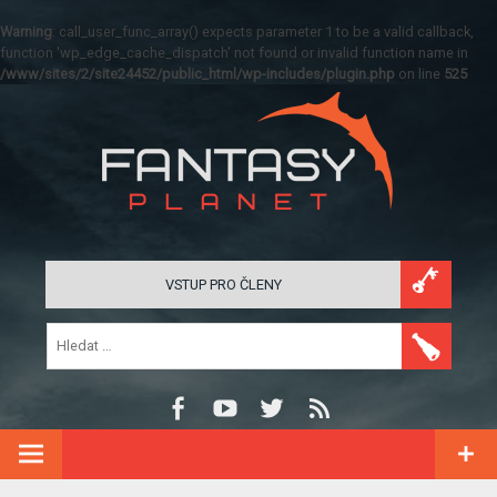
Warning
: call_user_func_array() expects parameter 1 to be a valid callback,
function 'wp_edge_cache_dispatch' not found or invalid function name in
/www/sites/2/site24452/public_html/wp-includes/plugin.php
on line
525
VSTUP PRO ČLENY