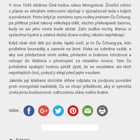
V roce 1345 vládnou Číně tvrdou rukou Mongolové. Živořící rolníci
z planin ve středním vnitrozemí slýchají o význačnosti leda v bájích
a pověstech. Proto když je osmému synu rodiny jménem Ču Čchung-
pa přiřknut právě takový velkolepý úděl, všichni překvapeně žasnou,
kudy se asi jeho cesta bude ubírat. Zato sudba nicoty, kterou si
vyslechne bystrá a zdatná druhá dcera rodiny, nikoho nepřekvapí.
Když však obě děti po útoku lapků osiří, je to Ču Čchung-pa, kdo
podlehne beznaději a zanevře na život. Dívka se odmítne vzdát, a
aby své předurčené smrti unikla, přivlastní si bratrovu totožnost a
vstoupí do kláštera v přestrojení za mladého novice. Tam Ču
poháněná spalující touhou přežít zjistí, že se nezalekne ani těch
nejotrlejších činů, pokud ji skryjí před jejím osudem.
Jakmile její klášterní útočiště stihne odplata za podporu povstání
proti mongolské nadvládě, Ču se chopí příležitosti, aby si vymohla
zcela jinou budoucnost: odhozenou slávu svého bratra.
Sdílet...
Fantasy