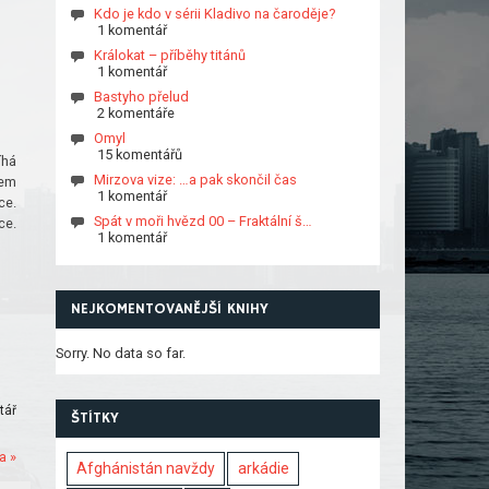
Kdo je kdo v sérii Kladivo na čaroděje?
1 komentář
Králokat – příběhy titánů
1 komentář
Bastyho přelud
2 komentáře
Omyl
15 komentářů
íhá
Mirzova vize: …a pak skončil čas
lem
1 komentář
ce.
Spát v moři hvězd 00 – Fraktální š…
ce.
1 komentář
NEJKOMENTOVANĚJŠÍ KNIHY
Sorry. No data so far.
tář
ŠTÍTKY
a »
Afghánistán navždy
arkádie