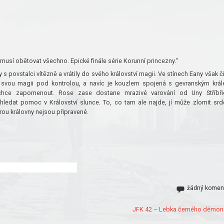
 musí obětovat všechno. Epické finále série Korunní princezny.“
 s povstalci vítězně a vrátily do svého království magii. Ve stínech Eany však č
svou magii pod kontrolou, a navíc je kouzlem spojená s gevranským krá
 chce zapomenout. Rose zase dostane mrazivé varování od Uny Stříbři
hledat pomoc v Království slunce. To, co tam ale najde, jí může zlomit srd
rou královny nejsou připravené.
žádný komen
JFK 42 – Lebka černého démon