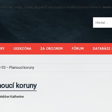
function 'wp_edge_cache_dispatch' not found or invalid function name in
/www/s
HRY
GEEKZÓNA
ZA OBZOREM
FÓRUM
DATABÁZE 
 03 – Planoucí koruny
noucí koruny
Webber Katherine