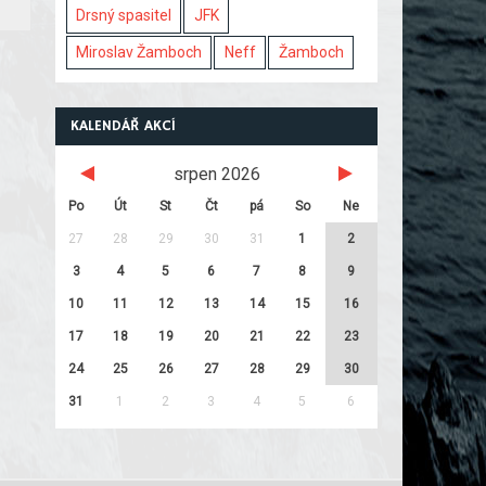
Drsný spasitel
JFK
Miroslav Žamboch
Neff
Žamboch
KALENDÁŘ AKCÍ
srpen 2026
Po
Út
St
Čt
pá
So
Ne
27
28
29
30
31
1
2
3
4
5
6
7
8
9
10
11
12
13
14
15
16
17
18
19
20
21
22
23
24
25
26
27
28
29
30
31
1
2
3
4
5
6