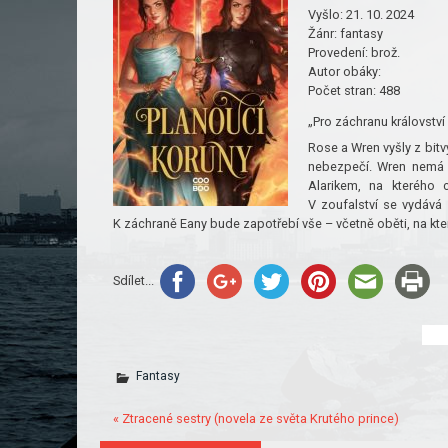
Vyšlo:
21. 10. 2024
Žánr:
fantasy
Provedení:
brož.
Autor obáky:
Počet stran:
488
„Pro záchranu království
Rose a Wren vyšly z bitvy
nebezpečí. Wren nemá 
Alarikem, na kterého
V zoufalství se vydává 
K záchraně Eany bude zapotřebí vše – včetně oběti, na kte
Sdílet...
Fantasy
« Ztracené sestry (novela ze světa Krutého prince)