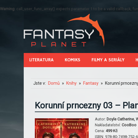
Warning
: call_user_func_array() expects parameter 1 to be a valid callback, 
LITERATURA
KOMIKS
FILMY A SERIÁLY
Jste v:
Domů
Knihy
Fantasy
Korunní prncezny
Korunní prncezny 03 – Pla
Autor:
Doyle Catherine, 
Nakladatelství:
CooBoo
Cena:
499 Kč
ISBN:
978-80-7498-752-6