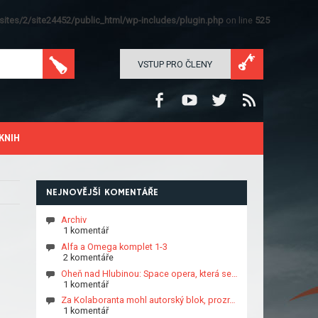
ites/2/site24452/public_html/wp-includes/plugin.php
on line
525
VSTUP PRO ČLENY
KNIH
NEJNOVĚJŠÍ KOMENTÁŘE
Archiv
1 komentář
Alfa a Omega komplet 1-3
2 komentáře
Oheň nad Hlubinou: Space opera, která se…
1 komentář
Za Kolaboranta mohl autorský blok, prozr…
1 komentář