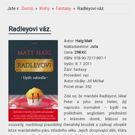
Jste v:
Domů
Knihy
Fantasy
Radleyovi váz.
Radleyovi váz.
Autor:
Haig Matt
Nakladatelství:
Jota
Cena:
298 Kč
ISBN:
978-90-7217-897-1
Vyšlo:
8. 7. 2011
Žánr:
fantasy
Provedení:
vaz.
Autor obáky:
Jiří Mičkal
Počet stran:
352
Zdá se, že manželé Radleyovi, lékař
Peter a jeho žena Helen, žijí
naprosto normálně – bydlí na
poklidném anglickém předměstí
v krásném domě, klábosí se
sousedy, navštěvují pravidelný čtenářský kroužek a zažívají obvyklé
krize manželského páru středního věku. Jejich dospívající děti, Klára