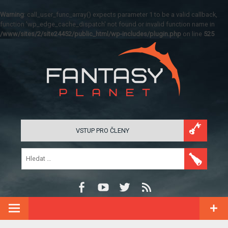
Warning
: call_user_func_array() expects parameter 1 to be a valid callback,
function 'wp_edge_cache_dispatch' not found or invalid function name in
/www/sites/2/site24452/public_html/wp-includes/plugin.php
on line
525
VSTUP PRO ČLENY