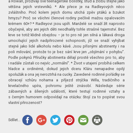
a Rowan, prožívají své teenagerské bolístky, stud a zlobu stejně jako
většina jejich vrstevníků. * Ale přece je na Radleyových něco
zvláštního. Proč kolem jejich domu utichá zpěv ptáků a bzukot
hmyzu? Proč se všichni členové rodiny pečlivě mažou opalovacím
krémem 60+? * Radleyovi jsou upíři. Manželé se snaží žít naprosto
obyčejně, aby ani jejich děti neodhalily tohle strašné tajemství. Bez
krve se totiž klidně obejdou – je to pro ně jen silná a lákavá droga
umocňující jejich nadpřirozené schopnosti, jíž se snaží vyhýbat
stejně jako lidé alkoholu nebo kávě. Jsou přísnými abstinenty i na
poli milování, protože to je bez sání krve jen „objímání v pohybu”.
Podle pokynů Příručky abstinenta dělají prostě všechno pro to, aby
i nadále zůstali co nejvíc „normální”. * Život v utajení probíhá celkem
hladce a ordinérně, dokud jejich dceru Kláru nenapadne opilý
spolužák a ona jej neroztrhá na cucky. Zavedené rodinné pořádky se
obracejí vzhůru nohama a příjezd strýčka Willa, tradičního a
krvelačného upíra, pohromu ještě znásobí. Následuje série
zábavných a šílených událostí, které testují rodinné vztahy a
s černým humorem odpovídají na otázku: Stojí za to popírat svou
vlastní přirozenost?
Sdílet...