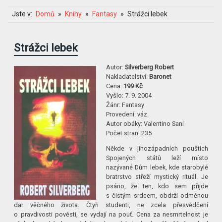
Jste v:
Domů
Knihy
Fantasy
Strážci lebek
Strážci lebek
Autor:
Silverberg Robert
Nakladatelství:
Baronet
Cena:
199 Kč
Vyšlo:
7. 9. 2004
Žánr:
Fantasy
Provedení:
váz.
Autor obáky:
Valentino Sani
Počet stran:
235
Někde v jihozápadních pouštích
Spojených států leží místo
nazývané Dům lebek, kde starobylé
bratrstvo střeží mystický rituál. Je
psáno, že ten, kdo sem přijde
s čistým srdcem, obdrží odměnou
dar věčného života. Čtyři studenti, ne zcela přesvědčení
o pravdivosti pověsti, se vydají na pouť. Cena za nesmrtelnost je