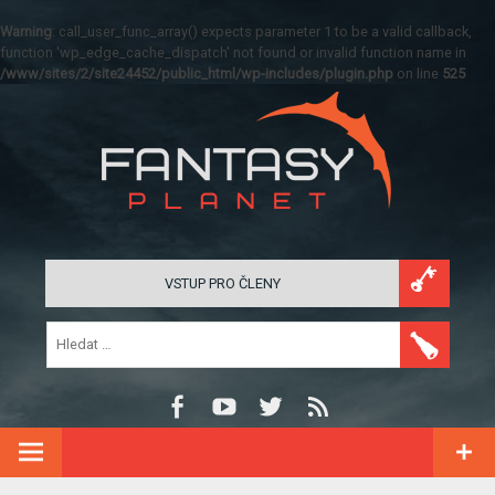
Warning
: call_user_func_array() expects parameter 1 to be a valid callback,
function 'wp_edge_cache_dispatch' not found or invalid function name in
/www/sites/2/site24452/public_html/wp-includes/plugin.php
on line
525
VSTUP PRO ČLENY