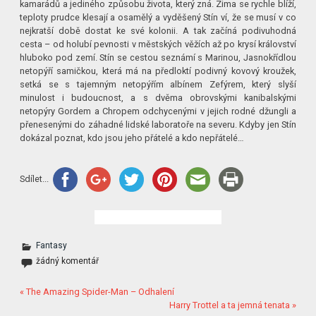
kamarádů a jediného způsobu života, který zná. Zima se rychle blíží,
teploty prudce klesají a osamělý a vyděšený Stín ví, že se musí v co
nejkratší době dostat ke své kolonii. A tak začíná podivuhodná
cesta – od holubí pevnosti v městských věžích až po krysí království
hluboko pod zemí. Stín se cestou seznámí s Marinou, Jasnokřídlou
netopýří samičkou, která má na předloktí podivný kovový kroužek,
setká se s tajemným netopýřím albínem Zefýrem, který slyší
minulost i budoucnost, a s dvěma obrovskými kanibalskými
netopýry Gordem a Chropem odchycenými v jejich rodné džungli a
přenesenými do záhadné lidské laboratoře na severu. Kdyby jen Stín
dokázal poznat, kdo jsou jeho přátelé a kdo nepřátelé…
Sdílet...
Fantasy
žádný komentář
« The Amazing Spider-Man – Odhalení
Harry Trottel a ta jemná tenata »