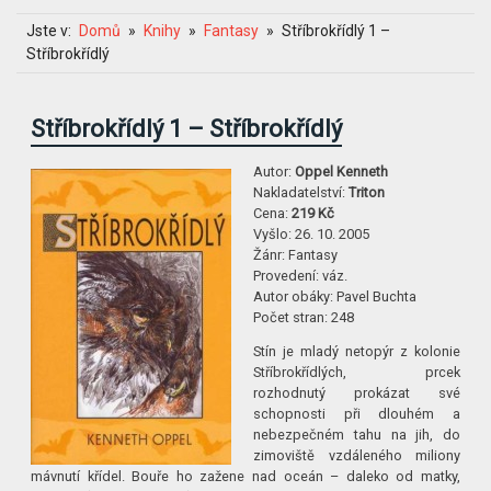
Jste v:
Domů
Knihy
Fantasy
Stříbrokřídlý 1 –
Stříbrokřídlý
Stříbrokřídlý 1 – Stříbrokřídlý
Autor:
Oppel Kenneth
Nakladatelství:
Triton
Cena:
219 Kč
Vyšlo:
26. 10. 2005
Žánr:
Fantasy
Provedení:
váz.
Autor obáky:
Pavel Buchta
Počet stran:
248
Stín je mladý netopýr z kolonie
Stříbrokřídlých, prcek
rozhodnutý prokázat své
schopnosti při dlouhém a
nebezpečném tahu na jih, do
zimoviště vzdáleného miliony
mávnutí křídel. Bouře ho zažene nad oceán – daleko od matky,