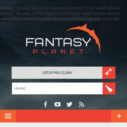
Warning
: call_user_func_array() expects parameter 1 to be a valid callback,
function 'wp_edge_cache_dispatch' not found or invalid function name in
/www/sites/2/site24452/public_html/wp-includes/plugin.php
on line
525
VSTUP PRO ČLENY