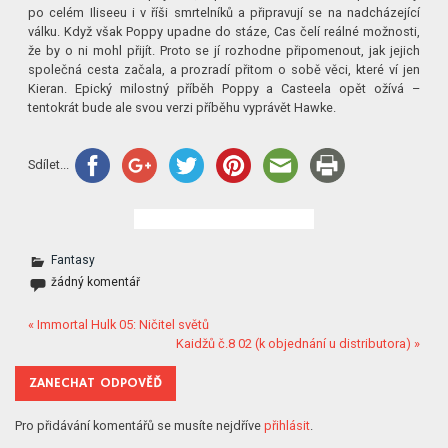
po celém Iliseeu i v říši smrtelníků a připravují se na nadcházející
válku. Když však Poppy upadne do stáze, Cas čelí reálné možnosti,
že by o ni mohl přijít. Proto se jí rozhodne připomenout, jak jejich
společná cesta začala, a prozradí přitom o sobě věci, které ví jen
Kieran. Epický milostný příběh Poppy a Casteela opět ožívá –
tentokrát bude ale svou verzi příběhu vyprávět Hawke.
Sdílet...
Fantasy
žádný komentář
« Immortal Hulk 05: Ničitel světů
Kaidžů č.8 02 (k objednání u distributora) »
ZANECHAT ODPOVĚĎ
Pro přidávání komentářů se musíte nejdříve
přihlásit
.