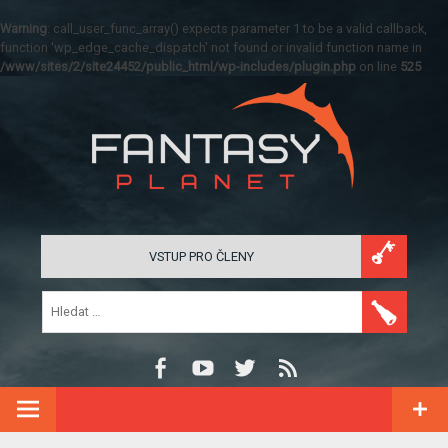
Warning
: call_user_func_array() expects parameter 1 to be a valid callback,
function 'wp_edge_cache_dispatch' not found or invalid function name in
/www/sites/2/site24452/public_html/wp-includes/plugin.php
on line
525
VSTUP PRO ČLENY