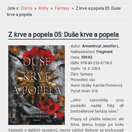
Jste v:
Domů
Knihy
Fantasy
Z krve a popela 05: Duše
krve a popela
Z krve a popela 05: Duše krve a popela
Autor:
Armentrout Jennifer L.
Nakladatelství:
Fragment
Cena:
599 Kč
ISBN:
978-80-253-6778-0
Vyšlo:
13. 6. 2024
Žánr:
fantasy
Provedení:
váz.
Autor obáky:
Kamila Flonerová
Počet stran:
616
„Jeho vzpomínky jsou
poslední nadějí. Pátý díl
bestsellerové fantasy série.“
Poppy už přežila ledacos, ale
bitva, kterou bojuje po boku
Casteela a dalších spojenců, teprve začíná. Bohové se probouzejí