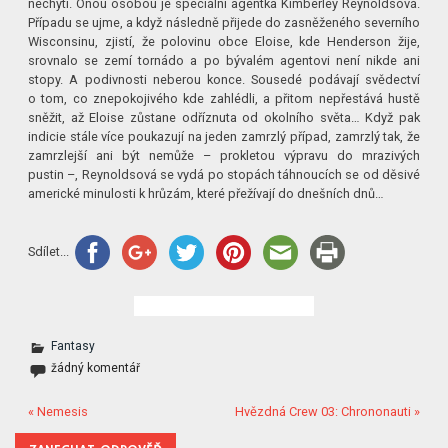
nechytí. Onou osobou je speciální agentka Kimberley Reynoldsová.
Případu se ujme, a když následně přijede do zasněženého severního
Wisconsinu, zjistí, že polovinu obce Eloise, kde Henderson žije,
srovnalo se zemí tornádo a po bývalém agentovi není nikde ani
stopy. A podivnosti neberou konce. Sousedé podávají svědectví
o tom, co znepokojivého kde zahlédli, a přitom nepřestává hustě
sněžit, až Eloise zůstane odříznuta od okolního světa… Když pak
indicie stále více poukazují na jeden zamrzlý případ, zamrzlý tak, že
zamrzlejší ani být nemůže – prokletou výpravu do mrazivých
pustin –, Reynoldsová se vydá po stopách táhnoucích se od děsivé
americké minulosti k hrůzám, které přežívají do dnešních dnů…
Sdílet...
Fantasy
žádný komentář
« Nemesis
Hvězdná Crew 03: Chrononauti »