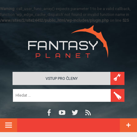
Warning
: call_user_func_array() expects parameter 1 to be a valid callback,
function 'wp_edge_cache_dispatch' not found or invalid function name in
/www/sites/2/site24452/public_html/wp-includes/plugin.php
on line
525
VSTUP PRO ČLENY