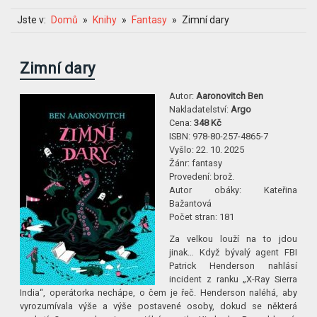
Jste v:
Domů
Knihy
Fantasy
Zimní dary
Zimní dary
Autor:
Aaronovitch Ben
Nakladatelství:
Argo
Cena:
348 Kč
ISBN:
978-80-257-4865-7
Vyšlo:
22. 10. 2025
Žánr:
fantasy
Provedení:
brož.
Autor obáky:
Kateřina
Bažantová
Počet stran:
181
Za velkou louží na to jdou
jinak… Když bývalý agent FBI
Patrick Henderson nahlásí
incident z ranku „X-Ray Sierra
India“, operátorka nechápe, o čem je řeč. Henderson naléhá, aby
vyrozumívala výše a výše postavené osoby, dokud se některá