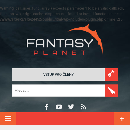
Warning
: call_user_func_array() expects parameter 1 to be a valid callback,
function 'wp_edge_cache_dispatch' not found or invalid function name in
/www/sites/2/site24452/public_html/wp-includes/plugin.php
on line
525
VSTUP PRO ČLENY