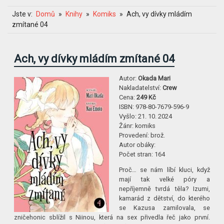
Jste v:
Domů
Knihy
Komiks
Ach, vy dívky mládím
zmítané 04
Ach, vy dívky mládím zmítané 04
Autor:
Okada Mari
Nakladatelství:
Crew
Cena:
249 Kč
ISBN:
978-80-7679-596-9
Vyšlo:
21. 10. 2024
Žánr:
komiks
Provedení:
brož.
Autor obáky:
Počet stran:
164
Proč… se nám líbí kluci, když
mají tak velké póry a
nepříjemně tvrdá těla? Izumi,
kamarád z dětství, do kterého
se Kazusa zamilovala, se
zničehonic sblížil s Niinou, která na sex přivedla řeč jako první.