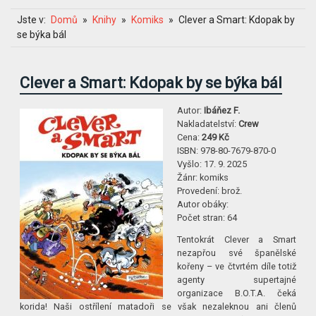
Jste v:
Domů
Knihy
Komiks
Clever a Smart: Kdopak by
se býka bál
Clever a Smart: Kdopak by se býka bál
Autor:
Ibáňez F.
Nakladatelství:
Crew
Cena:
249 Kč
ISBN:
978-80-7679-870-0
Vyšlo:
17. 9. 2025
Žánr:
komiks
Provedení:
brož.
Autor obáky:
Počet stran:
64
Tentokrát Clever a Smart
nezapřou své španělské
kořeny – ve čtvrtém díle totiž
agenty supertajné
organizace B.O.T.A. čeká
korida! Naši ostřílení matadoři se však nezaleknou ani členů