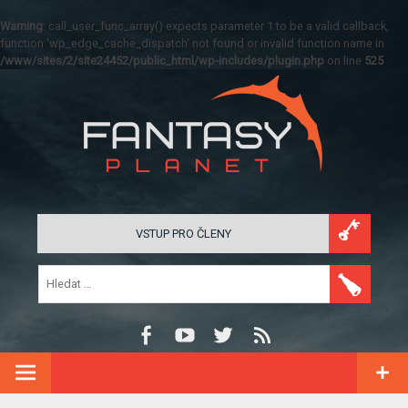
Warning
: call_user_func_array() expects parameter 1 to be a valid callback,
function 'wp_edge_cache_dispatch' not found or invalid function name in
/www/sites/2/site24452/public_html/wp-includes/plugin.php
on line
525
VSTUP PRO ČLENY