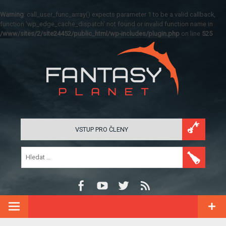
Warning
: call_user_func_array() expects parameter 1 to be a valid callback,
function 'wp_edge_cache_dispatch' not found or invalid function name in
/www/sites/2/site24452/public_html/wp-includes/plugin.php
on line
525
VSTUP PRO ČLENY