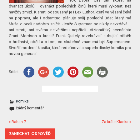
rok života. Čas tak akorát na
dvanáct úkolů – dvanáct posledních činů, které musí vykonat, než
navždy zmizí. K smrti odsouzený je i Lex Luthor, který ve vězení čeká
na popravu, ale i odtamtud plánuje svůj poslední úder, který má
Muže z oceli nadobro zničit. Jenže Superman se nikdy nevzdává –
ani smrti, ani svému největšímu nepříteli. Vizionářský scenárista
Grant Morrison a kreslíř Frank Quitely rozehrávají strhující příběh
o hrdinství, oběti a o tom, co skutečně znamená být Supermanem.
Stvořili moderní klasiku, která redefinovala superhrdinský komiks pro
novou generaci.
Sdílet...
Komiks
žádný komentář
« Rahan 7
Za krále Klacka »
ZANECHAT ODPOVĚĎ