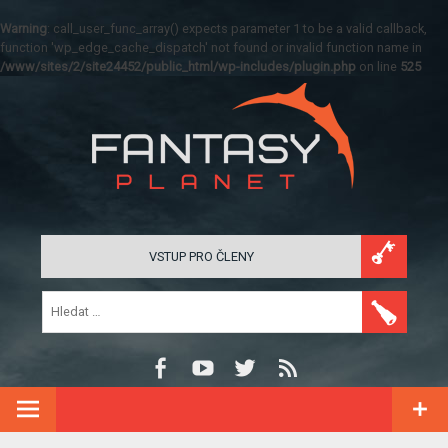
Warning
: call_user_func_array() expects parameter 1 to be a valid callback,
function 'wp_edge_cache_dispatch' not found or invalid function name in
/www/sites/2/site24452/public_html/wp-includes/plugin.php
on line
525
VSTUP PRO ČLENY