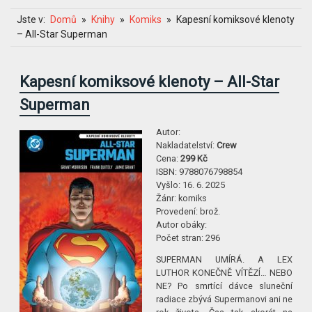
Jste v:
Domů
Knihy
Komiks
Kapesní komiksové klenoty
– All-Star Superman
Kapesní komiksové klenoty – All-Star
Superman
Autor:
Nakladatelství:
Crew
Cena:
299 Kč
ISBN:
9788076798854
Vyšlo:
16. 6. 2025
Žánr:
komiks
Provedení:
brož.
Autor obáky:
Počet stran:
296
SUPERMAN UMÍRÁ. A LEX
LUTHOR KONEČNĚ VÍTĚZÍ… NEBO
NE? Po smrtící dávce sluneční
radiace zbývá Supermanovi ani ne