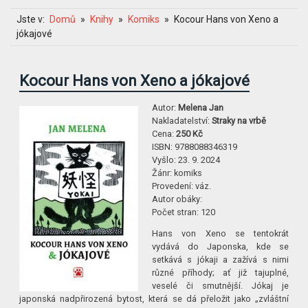
Jste v:
Domů
Knihy
Komiks
Kocour Hans von Xeno a
jókajové
Kocour Hans von Xeno a jókajové
Autor:
Melena Jan
Nakladatelství:
Straky na vrbě
Cena:
250 Kč
ISBN:
9788088346319
Vyšlo:
23. 9. 2024
Žánr:
komiks
Provedení:
váz.
Autor obáky:
Počet stran:
120
Hans von Xeno se tentokrát
vydává do Japonska, kde se
setkává s jókaji a zažívá s nimi
různé příhody; ať již tajuplné,
veselé či smutnější. Jókaj je
japonská nadpřirozená bytost, která se dá přeložit jako „zvláštní