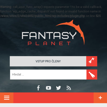
Warning
: call_user_func_array() expects parameter 1 to be a valid callback,
function 'wp_edge_cache_dispatch' not found or invalid function name in
/www/sites/2/site24452/public_html/wp-includes/plugin.php
on line
525
VSTUP PRO ČLENY