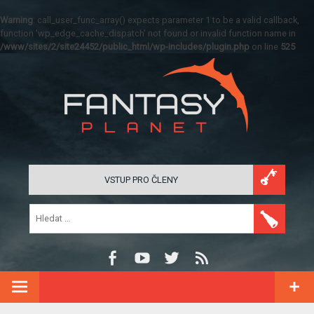
Warning
: call_user_func_array() expects parameter 1 to be a valid callback,
function 'wp_edge_cache_dispatch' not found or invalid function name in
/www/sites/2/site24452/public_html/wp-includes/plugin.php
on line
525
VSTUP PRO ČLENY