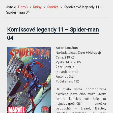
Jste v:
Domů
Knihy
Komiks
Komiksové legendy 11 –
Spider-man 04
Komiksové legendy 11 – Spider-man
04
Autor:
Lee Stan
Nakladatelství:
Crew + Netopejr
Cena:
219 Kč
Vyšlo:
14. 9. 2005
Žánr:
komiks
Provedení:
brož.
Autor obáky:
Počet stran:
192
Už čtvrtá kniha dobrodružství
skvělého pavoučího muže. Uvnitř
tohoto komiksu vás čeká ta
nejnebezpečnější smečka
padouchů – Lizard, Electro,