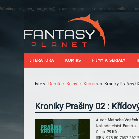
Warning
: call_user_func_array() expects parameter 1 to be a valid callback, 
LITERATURA
KOMIKS
FILMY A SERIÁLY
Jste v:
Domů
Knihy
Komiks
Kroniky Prašiny 0
Kroniky Prašiny 02 : Křído
Autor:
Matocha Vojtěch
Nakladatelství:
Paseka
Cena:
79 Kč
ISBN:
978-80-7637-262-