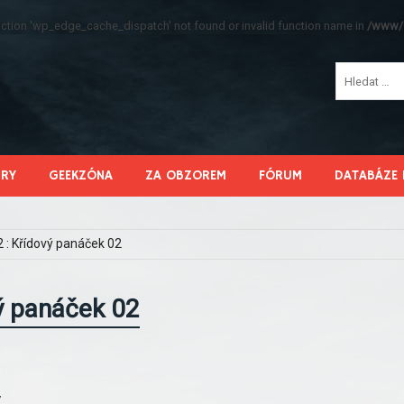
function 'wp_edge_cache_dispatch' not found or invalid function name in
/www/s
HRY
GEEKZÓNA
ZA OBZOREM
FÓRUM
DATABÁZE 
2 : Křídový panáček 02
vý panáček 02
7