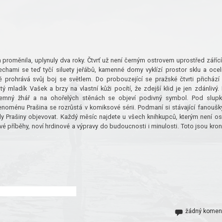
 proměnila, uplynuly dva roky. Čtvrť už není černým ostrovem uprostřed záříc
chami se teď tyčí siluety jeřábů, kamenné domy vyklízí prostor sklu a ocel
 prohrává svůj boj se světlem. Do probouzející se pražské čtvrti přichází
ý mladík Vašek a brzy na vlastní kůži pocítí, že zdejší klid je jen zdánlivý.
ajemný žhář a na ohořelých stěnách se objeví podivný symbol. Pod slup
fenoménu Prašina se rozrůstá v komiksové sérii. Podmaní si stávající fanoušk
hady Prašiny objevovat. Každý měsíc najdete u všech knihkupců, kterým není o
ové příběhy, noví hrdinové a výpravy do budoucnosti i minulosti. Toto jsou kron
žádný komen