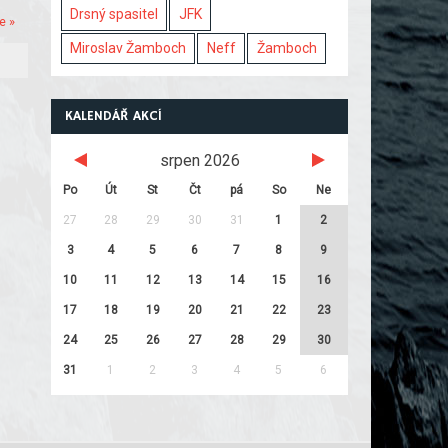
Drsný spasitel
JFK
e »
Miroslav Žamboch
Neff
Žamboch
KALENDÁŘ AKCÍ
srpen 2026
Po
Út
St
Čt
pá
So
Ne
27
28
29
30
31
1
2
3
4
5
6
7
8
9
10
11
12
13
14
15
16
17
18
19
20
21
22
23
24
25
26
27
28
29
30
31
1
2
3
4
5
6