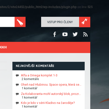
ites/2/site24452/public_html/wp-includes/plugin.php
on line
525
VSTUP PRO ČLENY
KNIH
NEJNOVĚJŠÍ KOMENTÁŘE
Alfa a Omega komplet 1-3
2 komentáře
Oheň nad Hlubinou: Space opera, která se…
1 komentář
Za Kolaboranta mohl autorský blok, prozr…
1 komentář
Kdo je kdo v sérii Kladivo na čaroděje?
1 komentář