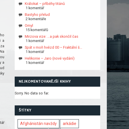
Králokat – příběhy titánů
1 komentář
Bastyho přelud
2 komentáře
Omyl
15 komentářů
ího
Mirzova vize: …a pak skončil čas
i a
1 komentář
 za
Spát v moři hvězd 00 – Fraktální š…
 Na
1 komentář
kou
Helikonie – Jaro (nové vydání)
y a
1 komentář
sud
iky
NEJKOMENTOVANĚJŠÍ KNIHY
Sorry. No data so far.
ŠTÍTKY
tář
Afghánistán navždy
arkádie