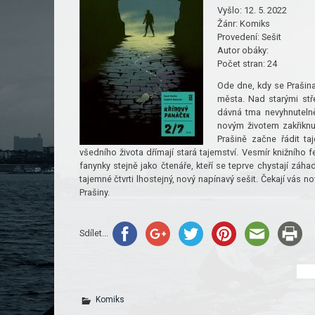
Vyšlo:
12. 5. 2022
Žánr:
Komiks
Provedení:
Sešit
Autor obáky:
Počet stran:
24
Ode dne, kdy se Prašina
města. Nad starými stře
dávná tma nevyhnutelně
novým životem zakřiknut
Prašině začne řádit t
všedního života dřímají stará tajemství. Vesmír knižního 
fanynky stejně jako čtenáře, kteří se teprve chystají zá
tajemné čtvrti lhostejný, nový napínavý sešit. Čekají vás n
Prašiny.
Sdílet...
Komiks