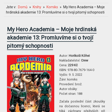
Jste v:
Domů
Knihy
Komiks
My Hero Academia – Moje
hrdinská akademie 13: Promluvíme si o tvojí pitomý schopnosti
My Hero Academia – Moje hrdinská
akademie 13: Promluvíme si o tvojí
pitomý schopnosti
Autor:
Horikoši Kóhei
Nakladatelství:
Crew
Cena:
229 Kč
ISBN:
978-80-7679-164-0
Vyšlo:
9. 5. 2022
Žánr:
komiks
Provedení:
brož.
Autor obáky:
Počet stran:
188
Začala poslední část zkoušky
na dočasnou licenci, která se
týká záchrany přeživších při