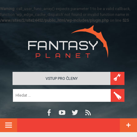
Warning
: call_user_func_array() expects parameter 1 to be a valid callback,
function 'wp_edge_cache_dispatch' not found or invalid function name in
/www/sites/2/site24452/public_html/wp-includes/plugin.php
on line
525
VSTUP PRO ČLENY