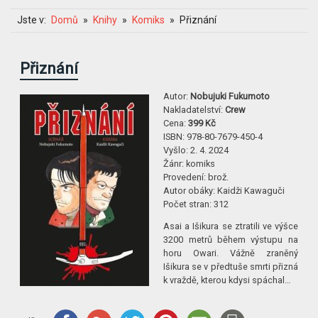
Jste v:
Domů
Knihy
Komiks
Přiznání
Přiznání
Autor:
Nobujuki Fukumoto
Nakladatelství:
Crew
Cena:
399 Kč
ISBN:
978-80-7679-450-4
Vyšlo:
2. 4. 2024
Žánr:
komiks
Provedení:
brož.
Autor obáky:
Kaidži Kawaguči
Počet stran:
312
Asai a Išikura se ztratili ve výšce
3200 metrů během výstupu na
horu Owari. Vážně zraněný
Išikura se v předtuše smrti přizná
k vraždě, kterou kdysi spáchal…