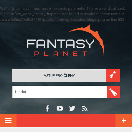
Warning
: call_user_func_array() expects parameter 1 to be a valid callback,
function 'wp_edge_cache_dispatch' not found or invalid function name in
/www/sites/2/site24452/public_html/wp-includes/plugin.php
on line
525
VSTUP PRO ČLENY