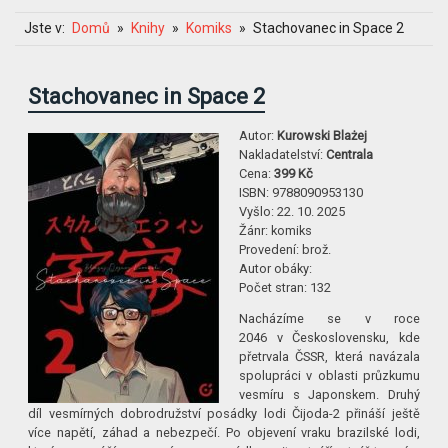
Jste v:
Domů
Knihy
Komiks
Stachovanec in Space 2
Stachovanec in Space 2
Autor:
Kurowski Blażej
Nakladatelství:
Centrala
Cena:
399 Kč
ISBN:
9788090953130
Vyšlo:
22. 10. 2025
Žánr:
komiks
Provedení:
brož.
Autor obáky:
Počet stran:
132
Nacházíme se v roce
2046 v Českos­lovensku, kde
přetrvala ČSSR, která navázala
spolupráci v oblasti průzkumu
vesmíru s Japonskem. Druhý
díl vesmírných dobrodružství posádky lodi Čijoda-2 přináší ještě
více napětí, záhad a nebezpečí. Po objevení vraku brazilské lodi,