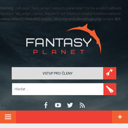
Warning
: call_user_func_array() expects parameter 1 to be a valid callback,
function 'wp_edge_cache_dispatch' not found or invalid function name in
/www/sites/2/site24452/public_html/wp-includes/plugin.php
on line
525
VSTUP PRO ČLENY