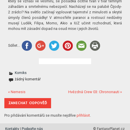
který se vznáší ve vesmíru, se posádka ocitne tváří v tvář temným
záhadám a smrtelnému nebezpečí. Nacházejí se na palubě Čijody-
2 zrádci? Na světlo začínají vyplouvat tajemství z minulosti a skryté
úmysly členů posádky! V atmosféře paranoi a rostoucí nedůvěry
musejí Luděk, Filipa, Momo, Akio a IUZ učinit rozhodnutí, která
mohou mít zásadní dopad na osud mise i jejich životů.
Sdílet...
Komiks
žádný komentář
« Nemesis
Hvězdná Crew 03: Chrononauti »
ZANECHAT ODPOVĚĎ
Pro přidávání komentářů se musíte nejdříve
přihlásit
.
Kontakty
|
Podpořte nás
© FantasyPlanet.cz