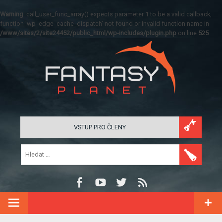
Warning
: call_user_func_array() expects parameter 1 to be a valid callback,
function 'wp_edge_cache_dispatch' not found or invalid function name in
/www/sites/2/site24452/public_html/wp-includes/plugin.php
on line
525
VSTUP PRO ČLENY