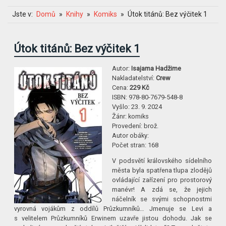
Jste v:
Domů
Knihy
Komiks
Útok titánů: Bez výčitek 1
Útok titánů: Bez výčitek 1
Autor:
Isajama Hadžime
Nakladatelství:
Crew
Cena:
229 Kč
ISBN:
978-80-7679-548-8
Vyšlo:
23. 9. 2024
Žánr:
komiks
Provedení:
brož.
Autor obáky:
Počet stran:
168
V podsvětí královského sídelního
města byla spatřena tlupa zlodějů
ovládající zařízení pro prostorový
manévr! A zdá se, že jejich
náčelník se svými schopnostmi
vyrovná vojákům z oddílů Průzkumníků… Jmenuje se Levi a
s velitelem Průzkumníků Erwinem uzavře jistou dohodu. Jak se