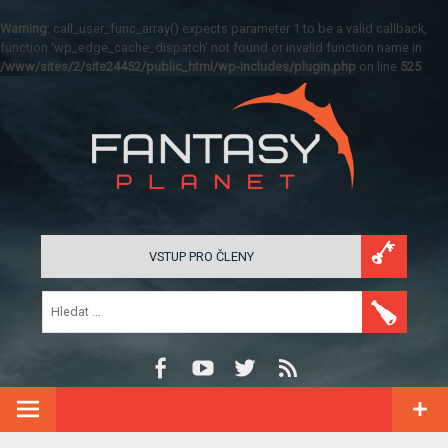
Warning
: call_user_func_array() expects parameter 1 to be a valid callback,
function 'wp_edge_cache_dispatch' not found or invalid function name in
/www/sites/2/site24452/public_html/wp-includes/plugin.php
on line
525
VSTUP PRO ČLENY