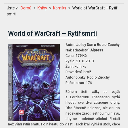
Jste v:
Domů
Knihy
Komiks
World of WarCraft – Rytíř
smrti
World of WarCraft – Rytíř smrti
Autor:
Jolley Dan a Rocio Zucchy
Nakladatelství:
Alpress
Cena:
179 Kč
Vyšlo:
21. 6. 2010
Žánr:
komiks
Provedení:
brož.
Autor obáky:
Rocio Zucchy
Počet stran:
176
Během třetí války se voják
z Lordaeronu Thassarian vydá
hledat své dva ztracené druhy.
Oba šťastně nalezne, ale oni ho
nečekaně zradí: setnou mu hlavu,
aby se společně všichni tři stali
neživými rytíři smrti. Po návratu do vlasti jejich král vyhlásí útok, chce