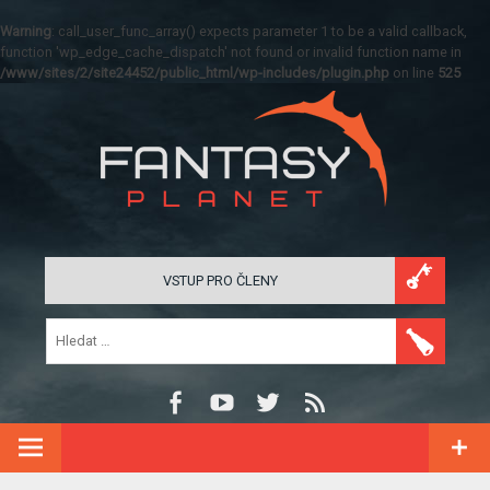
Warning
: call_user_func_array() expects parameter 1 to be a valid callback,
function 'wp_edge_cache_dispatch' not found or invalid function name in
/www/sites/2/site24452/public_html/wp-includes/plugin.php
on line
525
VSTUP PRO ČLENY