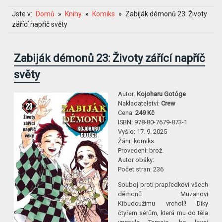
Jste v:
Domů
Knihy
Komiks
Zabiják démonů 23: Životy
zářící napříč světy
Zabiják démonů 23: Životy zářící napříč
světy
Autor:
Kojoharu Gotóge
Nakladatelství:
Crew
Cena:
249 Kč
ISBN:
978-80-7679-873-1
Vyšlo:
17. 9. 2025
Žánr:
komiks
Provedení:
brož.
Autor obáky:
Počet stran:
236
Souboj proti prapředkovi všech
démonů Muzanovi
Kibudcužimu vrcholí! Díky
čtyřem sérům, která mu do těla