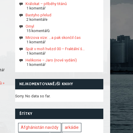
Králokat – příběhy titánů
1 komentář
Bastyho přelud
2 komentáře
Omyl
15 komentářů
Mirzova vize: …a pak skončil čas
1 komentář
Spát v moři hvězd 00 – Fraktální š…
1 komentář
Helikonie – Jaro (nové vydání)
1 komentář
tář
ů »
NEJKOMENTOVANĚJŠÍ KNIHY
Sorry. No data so far.
ŠTÍTKY
Afghánistán navždy
arkádie