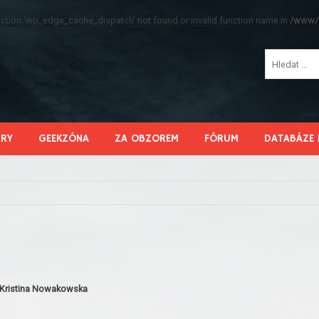
function 'wp_edge_cache_dispatch' not found or invalid function name in
/www/s
HRY
GEEKZÓNA
ZA OBZOREM
FÓRUM
DATABÁZE 
 Kristina Nowakowska