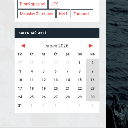
Drsný spasitel
JFK
Miroslav Žamboch
Neff
Žamboch
KALENDÁŘ AKCÍ
srpen 2026
Po
Út
St
Čt
pá
So
Ne
27
28
29
30
31
1
2
3
4
5
6
7
8
9
10
11
12
13
14
15
16
17
18
19
20
21
22
23
24
25
26
27
28
29
30
31
1
2
3
4
5
6