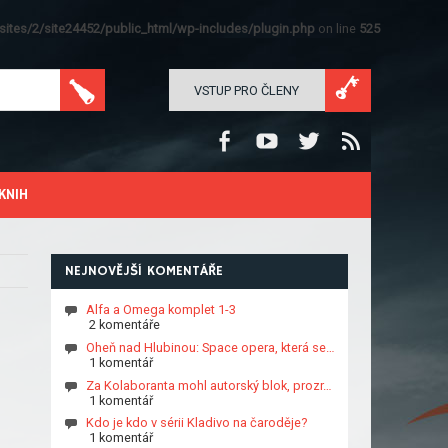
ites/2/site24452/public_html/wp-includes/plugin.php
on line
525
VSTUP PRO ČLENY
KNIH
NEJNOVĚJŠÍ KOMENTÁŘE
Alfa a Omega komplet 1-3
2 komentáře
Oheň nad Hlubinou: Space opera, která se…
1 komentář
Za Kolaboranta mohl autorský blok, prozr…
1 komentář
Kdo je kdo v sérii Kladivo na čaroděje?
1 komentář