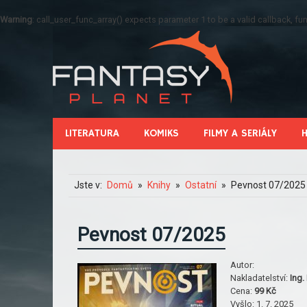
Warning
: call_user_func_array() expects parameter 1 to be a valid callback, 
LITERATURA
KOMIKS
FILMY A SERIÁLY
Jste v:
Domů
Knihy
Ostatní
Pevnost 07/2025
Pevnost 07/2025
Autor:
Nakladatelství:
Ing.
Cena:
99 Kč
Vyšlo:
1. 7. 2025