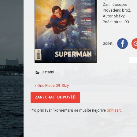
Žánr:
časopis
Provedení:
brož.
Autor obáky:
Počet stran:
90
Sdílet...
Ostatní
« One Piece 09: Slzy
ZANECHAT ODPOVĚĎ
Pro přidávání komentářů se musíte nejdříve
přihlásit
.