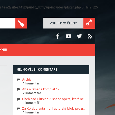
ites/2/site24452/public_html/wp-includes/plugin.php
on line
525
VSTUP PRO ČLENY
KNIH
NEJNOVĚJŠÍ KOMENTÁŘE
Archiv
1 komentář
Alfa a Omega komplet 1-3
2 komentáře
Oheň nad Hlubinou: Space opera, která se…
1 komentář
Za Kolaboranta mohl autorský blok, prozr…
1 komentář