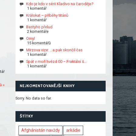
Kdo je kdo v sérii Kladivo na čaroděje?
1 komentář
Králokat – příběhy titánů
1 komentář
Bastyho přelud
2 komentáře
Omyl
15 komentářů
Mirzova vize: …a pak skončil čas
1 komentář
Spát v moři hvězd 00 – Fraktální š…
1 komentář
tář
ů »
NEJKOMENTOVANĚJŠÍ KNIHY
Sorry. No data so far.
ŠTÍTKY
Afghánistán navždy
arkádie