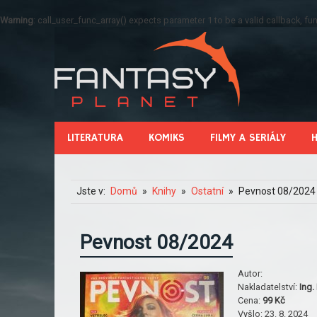
Warning
: call_user_func_array() expects parameter 1 to be a valid callback, 
LITERATURA
KOMIKS
FILMY A SERIÁLY
Jste v:
Domů
Knihy
Ostatní
Pevnost 08/2024
Pevnost 08/2024
Autor:
Nakladatelství:
Ing.
Cena:
99 Kč
Vyšlo:
23. 8. 2024