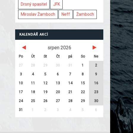
Drsný spasitel
JFK
Miroslav Žamboch
Neff
Žamboch
KALENDÁŘ AKCÍ
srpen 2026
Po
Út
St
Čt
pá
So
Ne
27
28
29
30
31
1
2
3
4
5
6
7
8
9
10
11
12
13
14
15
16
17
18
19
20
21
22
23
24
25
26
27
28
29
30
31
1
2
3
4
5
6