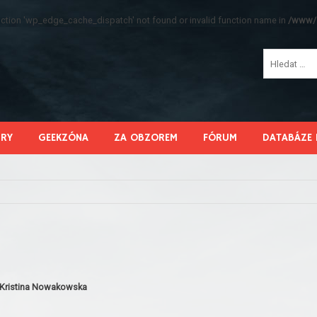
function 'wp_edge_cache_dispatch' not found or invalid function name in
/www/s
HRY
GEEKZÓNA
ZA OBZOREM
FÓRUM
DATABÁZE 
 Kristina Nowakowska