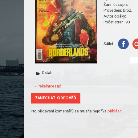
Žánr:
časopis
Provedení:
brož.
Autor obáky:
Počet stran:
90
Sdílet...
Ostatní
« Pekelnice Hjó
ZANECHAT ODPOVĚĎ
Pro přidávání komentářů se musíte nejdříve
přihlásit
.