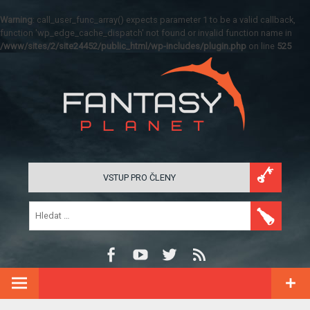
Warning
: call_user_func_array() expects parameter 1 to be a valid callback,
function 'wp_edge_cache_dispatch' not found or invalid function name in
/www/sites/2/site24452/public_html/wp-includes/plugin.php
on line
525
VSTUP PRO ČLENY