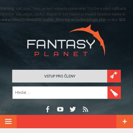
Warning
: call_user_func_array() expects parameter 1 to be a valid callback,
function 'wp_edge_cache_dispatch' not found or invalid function name in
/www/sites/2/site24452/public_html/wp-includes/plugin.php
on line
525
VSTUP PRO ČLENY