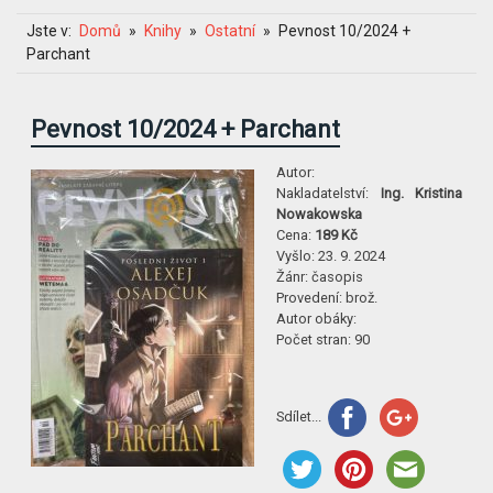
Jste v:
Domů
Knihy
Ostatní
Pevnost 10/2024 +
Parchant
Pevnost 10/2024 + Parchant
Autor:
Nakladatelství:
Ing. Kristina
Nowakowska
Cena:
189 Kč
Vyšlo:
23. 9. 2024
Žánr:
časopis
Provedení:
brož.
Autor obáky:
Počet stran:
90
Sdílet...