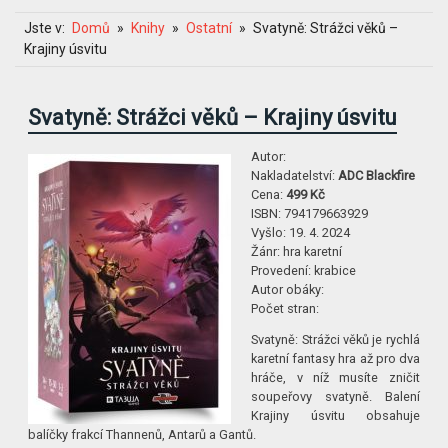
Jste v:
Domů
Knihy
Ostatní
Svatyně: Strážci věků –
Krajiny úsvitu
Svatyně: Strážci věků – Krajiny úsvitu
Autor:
Nakladatelství:
ADC Blackfire
Cena:
499 Kč
ISBN:
794179663929
Vyšlo:
19. 4. 2024
Žánr:
hra karetní
Provedení:
krabice
Autor obáky:
Počet stran:
Svatyně: Strážci věků je rychlá
karetní fantasy hra až pro dva
hráče, v níž musíte zničit
soupeřovy svatyně. Balení
Krajiny úsvitu obsahuje
balíčky frakcí Thannenů, Antarů a Gantů.