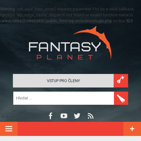
Warning
: call_user_func_array() expects parameter 1 to be a valid callback,
function 'wp_edge_cache_dispatch' not found or invalid function name in
/www/sites/2/site24452/public_html/wp-includes/plugin.php
on line
525
VSTUP PRO ČLENY