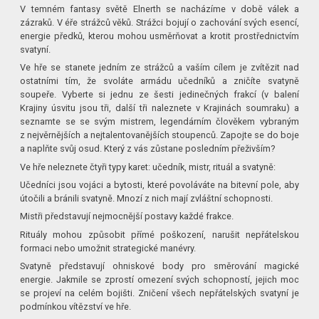
V temném fantasy světě Elnerth se nacházíme v době válek a
zázraků. V éře strážců věků. Strážci bojují o zachování svých esencí,
energie předků, kterou mohou usměrňovat a krotit prostřednictvím
svatyní.
Ve hře se stanete jedním ze strážců a vaším cílem je zvítězit nad
ostatními tím, že svoláte armádu učedníků a zničíte svatyně
soupeře. Vyberte si jednu ze šesti jedinečných frakcí (v balení
Krajiny úsvitu jsou tři, další tři naleznete v Krajinách soumraku) a
seznamte se se svým mistrem, legendárním člověkem vybraným
z nejvěrnějších a nejtalentovanějších stoupenců. Zapojte se do boje
a naplňte svůj osud. Který z vás zůstane posledním přeživším?
Ve hře neleznete čtyři typy karet: učedník, mistr, rituál a svatyně:
Učedníci jsou vojáci a bytosti, které povoláváte na bitevní pole, aby
útočili a bránili svatyně. Mnozí z nich mají zvláštní schopnosti.
Mistři představují nejmocnější postavy každé frakce.
Rituály mohou způsobit přímé poškození, narušit nepřátelskou
formaci nebo umožnit strategické manévry.
Svatyně představují ohniskové body pro směrování magické
energie. Jakmile se zprostí omezení svých schopností, jejich moc
se projeví na celém bojišti. Zničení všech nepřátelských svatyní je
podmínkou vítězství ve hře.