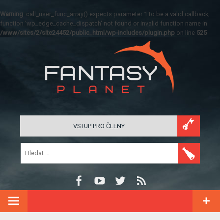
Warning
: call_user_func_array() expects parameter 1 to be a valid callback,
function 'wp_edge_cache_dispatch' not found or invalid function name in
/www/sites/2/site24452/public_html/wp-includes/plugin.php
on line
525
VSTUP PRO ČLENY