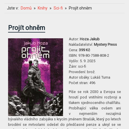
Jste v:
Domů
Knihy
Sci-fi
Projít ohněm
Projít ohněm
Autor:
Hoza Jakub
Nakladatelství:
Mystery Press
Cena:
399 Kč
ISBN:
978-80-7588-808-2
Vyšlo:
5. 9. 2025
Žánr:
sci-fi
Provedení:
brož.
Autor obáky:
Lukáš Tuma
Počet stran:
496
Píše se rok 2030 a Evropa se
hroutí pod vnitřními rozbroji a
tlakem sjednoceného chalífátu.
Probíhající válka ovšem ani
v nejmenším nezajímá
bývalého vládního zabijáka s krycím jménem Strašák, který po letech
brodění se mrtvolami odešel do předčasné penze a ukryl se ve