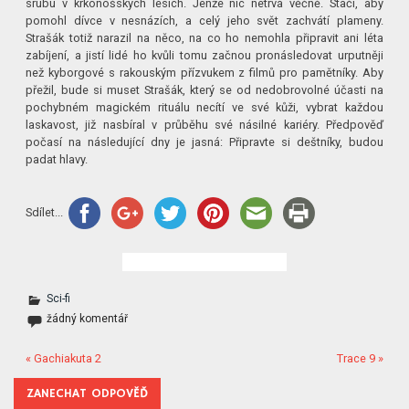
srubu v krkonošských lesích. Jenže nic netrvá věčně. Stačí, aby
pomohl dívce v nesnázích, a celý jeho svět zachvátí plameny.
Strašák totiž narazil na něco, na co ho nemohla připravit ani léta
zabíjení, a jistí lidé ho kvůli tomu začnou pronásledovat urputněji
než kyborgové s rakouským přízvukem z filmů pro pamětníky. Aby
přežil, bude si muset Strašák, který se od nedobrovolné účasti na
pochybném magickém rituálu necítí ve své kůži, vybrat každou
laskavost, již nasbíral v průběhu své násilné kariéry. Předpověď
počasí na následující dny je jasná: Připravte si deštníky, budou
padat hlavy.
Sdílet...
Sci-fi
žádný komentář
« Gachiakuta 2
Trace 9 »
ZANECHAT ODPOVĚĎ