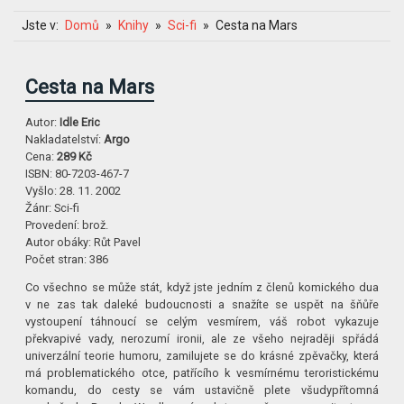
Jste v:
Domů
Knihy
Sci-fi
Cesta na Mars
Cesta na Mars
Autor:
Idle Eric
Nakladatelství:
Argo
Cena:
289 Kč
ISBN:
80-7203-467-7
Vyšlo:
28. 11. 2002
Žánr:
Sci-fi
Provedení:
brož.
Autor obáky:
Růt Pavel
Počet stran:
386
Co všechno se může stát, když jste jedním z členů komického dua
v ne zas tak daleké budoucnosti a snažíte se uspět na šňůře
vystoupení táhnoucí se celým vesmírem, váš robot vykazuje
překvapivé vady, nerozumí ironii, ale ze všeho nejraději spřádá
univerzální teorie humoru, zamilujete se do krásné zpěvačky, která
má problematického otce, patřícího k vesmírnému teroristickému
komandu, do cesty se vám ustavičně plete všudypřítomná