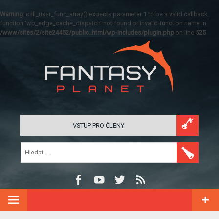
Warning
: call_user_func_array() expects parameter 1 to be a valid callback,
function 'wp_edge_cache_dispatch' not found or invalid function name in
/www/sites/2/site24452/public_html/wp-includes/plugin.php
on line
525
VSTUP PRO ČLENY