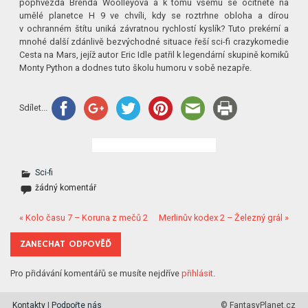
pophvězda Brenda Woolleyová a k tomu všemu se ocitnete na
umělé planetce H 9 ve chvíli, kdy se roztrhne obloha a dírou
v ochranném štítu uniká závratnou rychlostí kyslík? Tuto prekérní a
mnohé další zdánlivě bezvýchodné situace řeší sci-fi crazykomedie
Cesta na Mars, jejíž autor Eric Idle patřil k legendární skupině komiků
Monty Python a dodnes tuto školu humoru v sobě nezapře.
Sdílet...
Sci-fi
žádný komentář
« Kolo času 7 – Koruna z mečů 2
Merlinův kodex 2 – Železný grál »
ZANECHAT ODPOVĚĎ
Pro přidávání komentářů se musíte nejdříve
přihlásit
.
Kontakty
|
Podpořte nás
© FantasyPlanet.cz