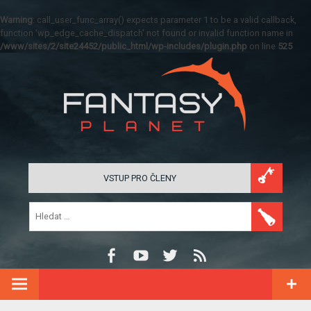
Warning
: call_user_func_array() expects parameter 1 to be a valid callback,
function 'wp_edge_cache_dispatch' not found or invalid function name in
/www/sites/2/site24452/public_html/wp-includes/plugin.php
on line
525
VSTUP PRO ČLENY