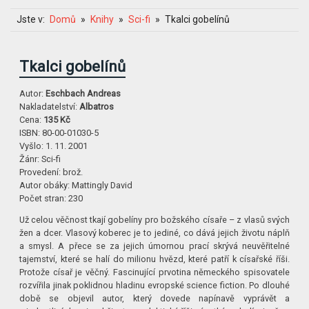
Jste v:
Domů
Knihy
Sci-fi
Tkalci gobelínů
Tkalci gobelínů
Autor:
Eschbach Andreas
Nakladatelství:
Albatros
Cena:
135 Kč
ISBN:
80-00-01030-5
Vyšlo:
1. 11. 2001
Žánr:
Sci-fi
Provedení:
brož.
Autor obáky:
Mattingly David
Počet stran:
230
Už celou věčnost tkají gobelíny pro božského císaře – z vlasů svých
žen a dcer. Vlasový koberec je to jediné, co dává jejich životu náplň
a smysl. A přece se za jejich úmornou prací skrývá neuvěřitelné
tajemství, které se halí do milionu hvězd, které patří k císařské říši.
Protože císař je věčný. Fascinující prvotina německého spisovatele
rozvířila jinak poklidnou hladinu evropské science fiction. Po dlouhé
době se objevil autor, který dovede napínavě vyprávět a