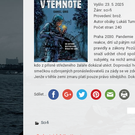
Vyšlo:
23. 5. 2025
Žánr:
sci-fi
Provedení:
brož.
Autor obáky:
Lukáš Tu
Počet stran:
240
Praha 2030. Pandemie a
reakce, drtí už pátým r
pravidly a zákony. Poz
snaží udržet chod spo
subjekty, na nichž armá
kdo z přísně střeženého žaláře dokázal utéct. Doprovází h
smečkou ozbrojených pronásledovatelů za zády se ve zdec
Jenže v téhle zemi zmaru platí pouze právo silnějšího. Dokáž
Sdílet...
Sci-fi