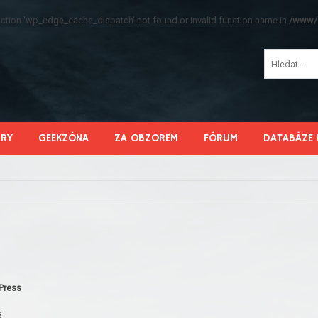
function 'wp_edge_cache_dispatch' not found or invalid function name in
/www/s
HRY
GEEKZÓNA
ZA OBZOREM
FÓRUM
DATABÁZE 
Press
3