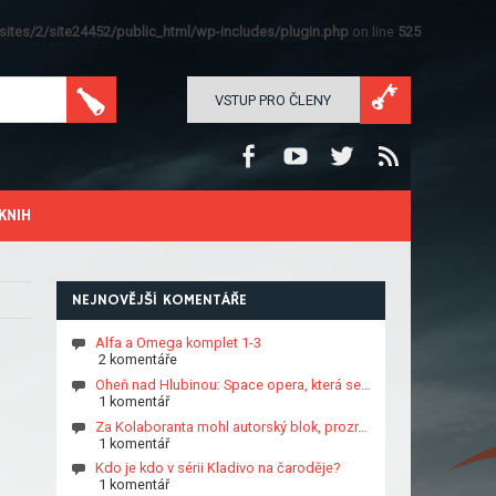
ites/2/site24452/public_html/wp-includes/plugin.php
on line
525
VSTUP PRO ČLENY
KNIH
NEJNOVĚJŠÍ KOMENTÁŘE
Alfa a Omega komplet 1-3
2 komentáře
Oheň nad Hlubinou: Space opera, která se…
1 komentář
Za Kolaboranta mohl autorský blok, prozr…
1 komentář
Kdo je kdo v sérii Kladivo na čaroděje?
1 komentář