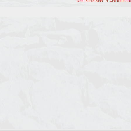
One-Punch Man 14: Čirá beznadě