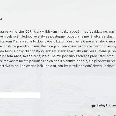
ma
gresivního viru CCR, který v lidském mozku spouští nepředvídatelné, nási
okem celý svět. Jednotlivé státy se postupně rozpadly na menší útvary s vlastn
ůstatkům Prahy vládne tvrdou rukou diktátor přezdívaný Generál a jeho garda
lečnosti za jakoukoli cenu. Věznice jsou přeplněny nedobrovolnými pokusn
da testuje nový diagnostický systém. Devatenáctiletý kluk beze jména je prv
o při tom Anna, mladá žena, kterou se mu podařilo zachránit před jistou smrtí.
imovaném městě pokoušejí nejen spojit s hnutím odboje, ale především přež
í dva mladí lidé ovlivnit běh událostí, aniž by ztratili poslední zbytky lidskosti
žádný komen