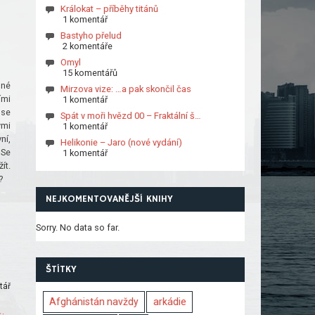
Králokat – příběhy titánů
1 komentář
Bastyho přelud
2 komentáře
Omyl
15 komentářů
lné
Mirzova vize: …a pak skončil čas
ími
1 komentář
 se
Spát v moři hvězd 00 – Fraktální š…
ými
1 komentář
ní,
Helikonie – Jaro (nové vydání)
 Se
1 komentář
ít.
?
NEJKOMENTOVANĚJŠÍ KNIHY
Sorry. No data so far.
ŠTÍTKY
tář
Afghánistán navždy
arkádie