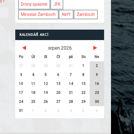
j »
Drsný spasitel
JFK
Miroslav Žamboch
Neff
Žamboch
KALENDÁŘ AKCÍ
srpen 2026
Po
Út
St
Čt
pá
So
Ne
27
28
29
30
31
1
2
3
4
5
6
7
8
9
10
11
12
13
14
15
16
17
18
19
20
21
22
23
24
25
26
27
28
29
30
31
1
2
3
4
5
6