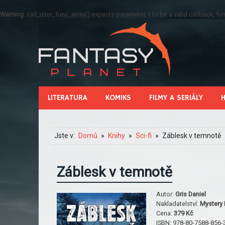
Warning
: call_user_func_array() expects parameter 1 to be a valid callback, 
LITERATURA
KOMIKS
FILMY A SERIÁLY
Jste v:
Domů
Knihy
Sci-fi
Záblesk v temnotě
Záblesk v temnotě
Autor:
Gris Daniel
Nakladatelství:
Mystery 
Cena:
379 Kč
ISBN:
978-80-7588-856-