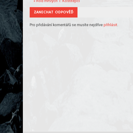
« Rod mrtvých 1: Kostitepci
ZANECHAT ODPOVĚĎ
Pro přidávání komentářů se musíte nejdříve
přihlásit
.