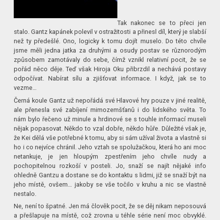
Tak nakonec se to přeci jen
stalo. Gantz kapánek polevil v ostražitosti a přinesl díl, který je slabší
než ty předešlé. Ono, logicky k tomu dojít muselo. Do této chvíle
jsme měli jedna jatka za druhými a osudy postav se různorodým
způsobem zamotávaly do sebe, čímž vznikl relativní pocit, že se
pořád něco děje. Teď však Hiroja Oku přibrzdil a nechává postavy
odpočívat. Nabírat sílu a zjišťovat informace. I když, jak se to
vezme…
Černá koule Gantz už nepořádá své Hlavové hry pouze v jiné realitě,
ale přenesla své zabíjení mimozemšťanů i do lidského světa. To
nám bylo řečeno už minule a hrdinové se s touhle informací museli
nějak popasovat. Někdo to vzal dobře, někdo hůře. Důležité však je,
že Kei dělá vše potřebné k tomu, aby si sám užíval života a vlastně si
ho i co nejvíce chránil. Jeho vztah se spolužačkou, která ho ani moc
netankuje, je jen hloupým zpestřením jeho chvíle nudy a
pochopitelnou rozkoší v posteli. Jo, snaží se najít nějaké info
ohledně Gantzu a dostane se do kontaktu s lidmi, již se snaží být na
jeho místě, ovšem… jakoby se vše točilo v kruhu a nic se vlastně
nestalo.
Ne, není to špatné. Jen má člověk pocit, že se děj nikam neposouvá
a přešlapuje na místě, což zrovna u téhle série není moc obvyklé.