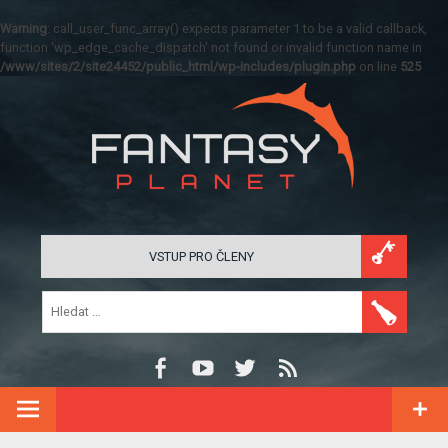
Warning
: call_user_func_array() expects parameter 1 to be a valid callback,
function 'wp_edge_cache_dispatch' not found or invalid function name in
/www/sites/2/site24452/public_html/wp-includes/plugin.php
on line
525
VSTUP PRO ČLENY