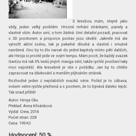
S kresbou mám, stejně jako
vždy, jeden velký problém. Hrozné mrhání stránkami, panely a
vlastně vším. Autor umí, o tom žádná. Umí detailní pozadí, pracovat
s 3D prostorem a proporce postav jsou skvělé. Jakmile má ale
vytvořit akční scénu, tak je pekelně dlouhá a vlastně i smutně
navržená. Ono by to šlo narvat do jedné kapitoly místo pěti dalších,
ale Hiroja si prostě jede ve svým tempu. Mám pocit, že každý svazek
Gantzu má tak 5% textů jiných manga sérií, takže rychlé pročtení taky
moc nepotěší. Ale kresebně je vše v pořádku. Jen by to chtělo
zapracovat na dávkování a menším plýtváním stránek.
Rozhodně jeden z nejslabších svazků série. Pořád je to zábava,
ovšem velmi rychle přečtená a s pocitem, že to bývává daleko lepší.
Tak snad příště!
Autor: Hiroja Oku
Překlad: Anna Křivánková
Vydal: Crew, 2016
Počet stran: 228
Cena: 199 Kč
Hodnocení: 50 %