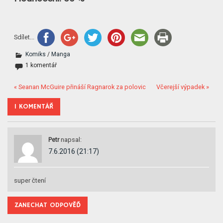
Sdílet...
Komiks
/
Manga
1 komentář
« Seanan McGuire přináší Ragnarok za polovic
Včerejší výpadek »
1 KOMENTÁŘ
Petr
napsal:
7.6.2016 (21:17)
super čtení
ZANECHAT ODPOVĚĎ