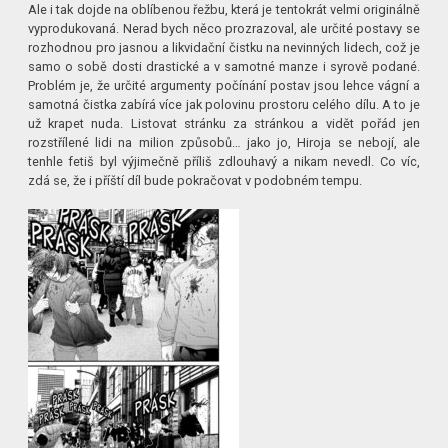
Ale i tak dojde na oblíbenou řežbu, která je tentokrát velmi originálně
vyprodukovaná. Nerad bych něco prozrazoval, ale určité postavy se
rozhodnou pro jasnou a likvidační čistku na nevinných lidech, což je
samo o sobě dosti drastické a v samotné manze i syrově podané.
Problém je, že určité argumenty počínání postav jsou lehce vágní a
samotná čistka zabírá více jak polovinu prostoru celého dílu. A to je
už krapet nuda. Listovat stránku za stránkou a vidět pořád jen
rozstřílené lidi na milion způsobů… jako jo, Hiroja se nebojí, ale
tenhle fetiš byl výjimečně příliš zdlouhavý a nikam nevedl. Co víc,
zdá se, že i příští díl bude pokračovat v podobném tempu.