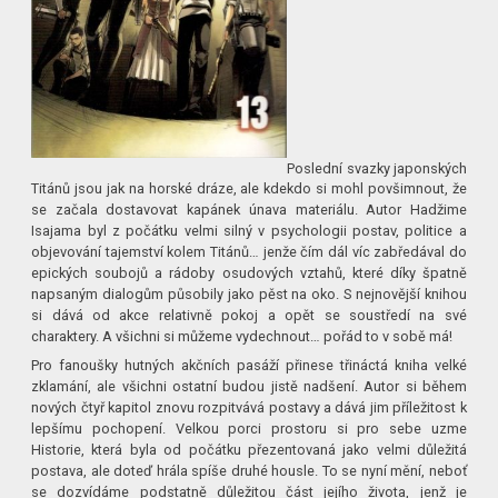
Poslední svazky japonských
Titánů jsou jak na horské dráze, ale kdekdo si mohl povšimnout, že
se začala dostavovat kapánek únava materiálu. Autor Hadžime
Isajama byl z počátku velmi silný v psychologii postav, politice a
objevování tajemství kolem Titánů… jenže čím dál víc zabředával do
epických soubojů a rádoby osudových vztahů, které díky špatně
napsaným dialogům působily jako pěst na oko. S nejnovější knihou
si dává od akce relativně pokoj a opět se soustředí na své
charaktery. A všichni si můžeme vydechnout… pořád to v sobě má!
Pro fanoušky hutných akčních pasáží přinese třináctá kniha velké
zklamání, ale všichni ostatní budou jistě nadšení. Autor si během
nových čtyř kapitol znovu rozpitvává postavy a dává jim příležitost k
lepšímu pochopení. Velkou porci prostoru si pro sebe uzme
Historie, která byla od počátku přezentovaná jako velmi důležitá
postava, ale doteď hrála spíše druhé housle. To se nyní mění, neboť
se dozvídáme podstatně důležitou část jejího života, jenž je