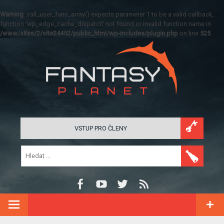
Warning
: call_user_func_array() expects parameter 1 to be a valid callback,
function 'wp_edge_cache_dispatch' not found or invalid function name in
/www/sites/2/site24452/public_html/wp-includes/plugin.php
on line
525
VSTUP PRO ČLENY