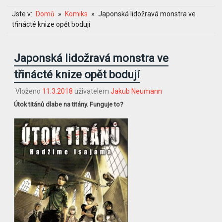
Jste v:
Domů
Komiks
Japonská lidožravá monstra ve
třinácté knize opět bodují
Japonská lidožravá monstra ve
třinácté knize opět bodují
Vloženo
11.3.2018
uživatelem
Jakub Neumann
Útok titánů dlabe na titány. Funguje to?