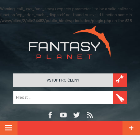
Warning
: call_user_func_array() expects parameter 1 to be a valid callback,
function 'wp_edge_cache_dispatch' not found or invalid function name in
/www/sites/2/site24452/public_html/wp-includes/plugin.php
on line
525
VSTUP PRO ČLENY