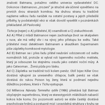
znalosti Batmana, potažmo celého univerza vydavatelství DC.
Dokonce i Batmanovo „zrození“ je stručně ale účinně vysvětleno na
prvních dvou stranách komiksu. Na druhou stranu tu tradičně
najdeme velkou řadu narážek na ostatní postavy a jejich předešlé
příběhy, ty podstatnější věci si však dovolil vysvětlit v poznámkách
překladatel Jiří Pavlovský.
Ticho
je (nejen) o A) přátelství, B) osamělosti a C) ziskuchtivosti.
Ad A) Přítel z mládí Batmanovi nejen zachraňuje život se skalpelem
v ruce, ale má velký vliv i na vývoj jeho přístupu ke světu. Také
přátelství mezi detektivem Batmanem a skautíkem Supermanem
píše zápletky komiksové mytologie.
Ad B) Batman se i přes řadu přátel neubrání odcizenosti od světa
normálních lidí, protože si vybral roli tajemného nočního mstitele,
který je odsouzen ke stejnému osudu jako ostatní noční můry. A
jako Catwoman… Živná půda pro lásku.
Ad C) Zápletka se tradičně točí kolem peněz. Obří bijec Killer Croc
dostává výkupné za uneseného chlapce, balík peněz se však
dostává do rukou Poison Ivy, ženy, která si podmaní nejednu
důležitou postavu, která v
Tichu
vystupuje.
Od Millerova
Návratu Temného rytíře
(1986) přestává být Batman
obyčejným superhrdinou, který ve stereotypních mlátičkách nabančí
kokos kde komu. Do pozornosti autorů se stále častěji dostává
psychologie hrdinů a postupně mizí i pravidelná struktura v kruhu se