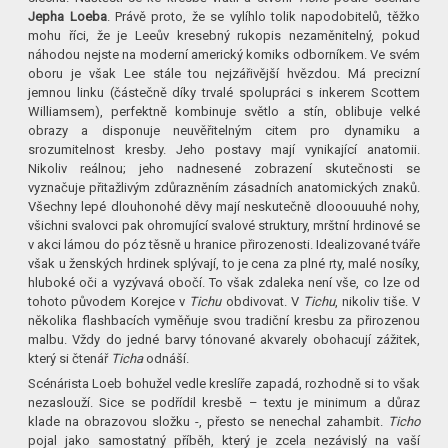
Jepha Loeba
. Právě proto, že se vylíhlo tolik napodobitelů, těžko
mohu říci, že je Leeův kresebný rukopis nezaměnitelný, pokud
náhodou nejste na moderní americký komiks odborníkem. Ve svém
oboru je však Lee stále tou nejzářivější hvězdou. Má precizní
jemnou linku (částečně díky trvalé spolupráci s inkerem Scottem
Williamsem), perfektně kombinuje světlo a stín, oblibuje velké
obrazy a disponuje neuvěřitelným citem pro dynamiku a
srozumitelnost kresby. Jeho postavy mají vynikající anatomii.
Nikoliv reálnou; jeho nadnesené zobrazení skutečnosti se
vyznačuje přitažlivým zdůrazněním zásadních anatomických znaků.
Všechny lepé dlouhonohé děvy mají neskutečně dlooouuuhé nohy,
všichni svalovci pak ohromující svalové struktury, mrštní hrdinové se
v akci lámou do póz těsně u hranice přirozenosti. Idealizované tváře
však u ženských hrdinek splývají, to je cena za plné rty, malé nosíky,
hluboké oči a vyzývavá obočí. To však zdaleka není vše, co lze od
tohoto původem Korejce v
Tichu
obdivovat. V
Tichu
, nikoliv tiše. V
několika flashbacích vyměňuje svou tradiční kresbu za přirozenou
malbu. Vždy do jedné barvy tónované akvarely obohacují zážitek,
který si čtenář
Ticha
odnáší.
Scénárista Loeb bohužel vedle kreslíře zapadá, rozhodně si to však
nezaslouží. Sice se podřídil kresbě – textu je minimum a důraz
klade na obrazovou složku -, přesto se nenechal zahambit.
Ticho
pojal jako samostatný příběh, který je zcela nezávislý na vaší