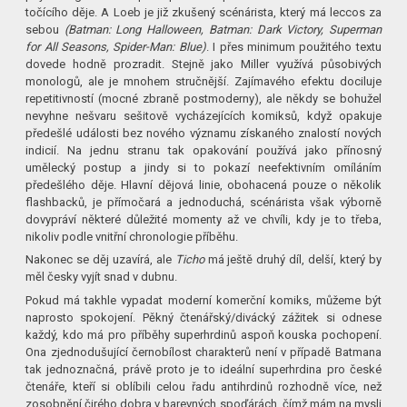
točícího děje. A Loeb je již zkušený scénárista, který má leccos za
sebou
(Batman: Long Halloween, Batman: Dark Victory, Superman
for All Seasons, Spider-Man: Blue)
. I přes minimum použitého textu
dovede hodně prozradit. Stejně jako Miller využívá působivých
monologů, ale je mnohem stručnější. Zajímavého efektu dociluje
repetitivností (mocné zbraně postmoderny), ale někdy se bohužel
nevyhne nešvaru sešitově vycházejících komiksů, když opakuje
předešlé události bez nového významu získaného znalostí nových
indicií. Na jednu stranu tak opakování používá jako přínosný
umělecký postup a jindy si to pokazí neefektivním omíláním
předešlého děje. Hlavní dějová linie, obohacená pouze o několik
flashbacků, je přímočará a jednoduchá, scénárista však výborně
dovypráví některé důležité momenty až ve chvíli, kdy je to třeba,
nikoliv podle vnitřní chronologie příběhu.
Nakonec se děj uzavírá, ale
Ticho
má ještě druhý díl, delší, který by
měl česky vyjít snad v dubnu.
Pokud má takhle vypadat moderní komerční komiks, můžeme být
naprosto spokojení. Pěkný čtenářský/divácký zážitek si odnese
každý, kdo má pro příběhy superhrdinů aspoň kouska pochopení.
Ona zjednodušující černobílost charakterů není v případě Batmana
tak jednoznačná, právě proto je to ideální superhrdina pro české
čtenáře, kteří si oblíbili celou řadu antihrdinů rozhodně více, než
zosobnění čirého dobra v barevných spoďárách, čímž mám na mysli