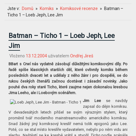
Jste v:
Domů
Komiks
Komiksové recenze
Batman –
Ticho 1 – Loeb Jeph, Lee Jim
Batman – Ticho 1 – Loeb Jeph, Lee
Jim
Vloženo
13.12.2004
uživatelem
Ondřej Jireš
BBart s Crwí nás vydatně zásobují důležitými komiksovými díly. Po
řadě spíše klasických starších děl, které ovlivnily komiks během
posledních dvaceti let a udělaly z něho žánr i pro dospělé, se do
rukou českých čtenářů začnou dostávat i zásadní novinky. Jako
pouhé dva roky staré Ticho, které zaujme nejen dokonalou kresbou
Jima Leeho, ale i Loebovým scénářem.
Jim Lee
se navždy
zapsal do dějin komiksu.
V devadesátých letech přišel se svým výrazným stylem, který
proměnil tvář moderního mainstreamového amerického komiksu.
Snad žádný jiný komiksový kreslíř nemá tolik epigonů jako Lee.
Poté, co se stal místo kreslíře vydavatelem, nebylo po něm vidu ani
slechu. Naštěstí se ke kresbě vrátil a stvořil
Ticho
podle scénáře