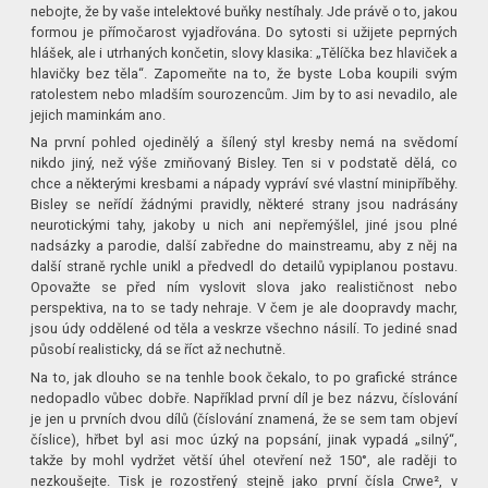
nebojte, že by vaše intelektové buňky nestíhaly. Jde právě o to, jakou
formou je přímočarost vyjadřována. Do sytosti si užijete peprných
hlášek, ale i utrhaných končetin, slovy klasika: „Tělíčka bez hlaviček a
hlavičky bez těla“. Zapomeňte na to, že byste Loba koupili svým
ratolestem nebo mladším sourozencům. Jim by to asi nevadilo, ale
jejich maminkám ano.
Na první pohled ojedinělý a šílený styl kresby nemá na svědomí
nikdo jiný, než výše zmiňovaný Bisley. Ten si v podstatě dělá, co
chce a některými kresbami a nápady vypráví své vlastní minipříběhy.
Bisley se neřídí žádnými pravidly, některé strany jsou nadrásány
neurotickými tahy, jakoby u nich ani nepřemýšlel, jiné jsou plné
nadsázky a parodie, další zabředne do mainstreamu, aby z něj na
další straně rychle unikl a předvedl do detailů vypiplanou postavu.
Opovažte se před ním vyslovit slova jako realističnost nebo
perspektiva, na to se tady nehraje. V čem je ale doopravdy machr,
jsou údy oddělené od těla a veskrze všechno násilí. To jediné snad
působí realisticky, dá se říct až nechutně.
Na to, jak dlouho se na tenhle book čekalo, to po grafické stránce
nedopadlo vůbec dobře. Například první díl je bez názvu, číslování
je jen u prvních dvou dílů (číslování znamená, že se sem tam objeví
číslice), hřbet byl asi moc úzký na popsání, jinak vypadá „silný“,
takže by mohl vydržet větší úhel otevření než 150°, ale raději to
nezkoušejte. Tisk je rozostřený stejně jako první čísla Crwe², v