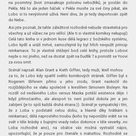
na posmrtný život zmasakruje polovinu nebožtíků, je poslán do
Pekla. Má to ale jeden háček: v Pekle musíte za své činy pikat, ale
Lobo si to nevýslovně užívá. Není divu, že je tedy deportován zpět
do Nebe…
Asi jste poznali, že tahle záležitost rozhodně nebude stravitelná pro
všechny a už vůbec ne pro věřící. (Ale ti si vlastně komiksy nekupují)
Celá tato kniha si v jednom kuse dělá legraci z božského systému,
Lobo kydlí a uráží mrtvé, samozřejmě by byl hřích nevyužít princip
reinkarnace. To je vlastně stěžejní bod celé knihy, protože Lobovi
nejde o nic jiného, než se dostat zpět na Dudlík 7 a pomstít se Yoovi
za svou smrt.
Scénář napsali Alan Grant a Kieth Giffen, tedy muži, kteří mohou
za to, že Lobo kdy spatřil světlo komikových stránek. Giffen byl s
Rogerem Sliferem přímo u jeho zrodu, Grant naskočil do
rozjíždějícího se vlaku společně s kreslířem Simonem Bisleym. Na
rozdíl od nedávného Lobo versus Maska potěší existence děje. I
když přímočarého, ale alespoň to není pořád dokola jen a jen
zabíjení (je to spíš každá druhá strana:)). Scénář je sympatický i tím,
že z Loba v podstatě celou dobu, a hlavně díky hrátkám s
reinkarnací, dělá naprostého troubu (koho by neponížilo vrátit se na
svět v těle krásky s bujnými vnady nebo dokonce v těle veverky…no
Loba rozhodně ano), na obálce vás možná vystrašil nápis,
upozorňující, že je pouze pro čtenáře s maturitou. Rozhodně se