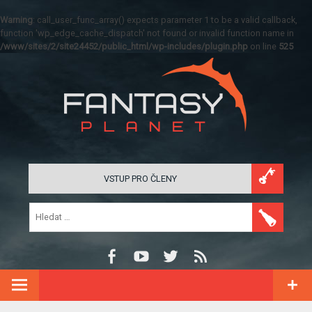
Warning
: call_user_func_array() expects parameter 1 to be a valid callback,
function 'wp_edge_cache_dispatch' not found or invalid function name in
/www/sites/2/site24452/public_html/wp-includes/plugin.php
on line
525
VSTUP PRO ČLENY