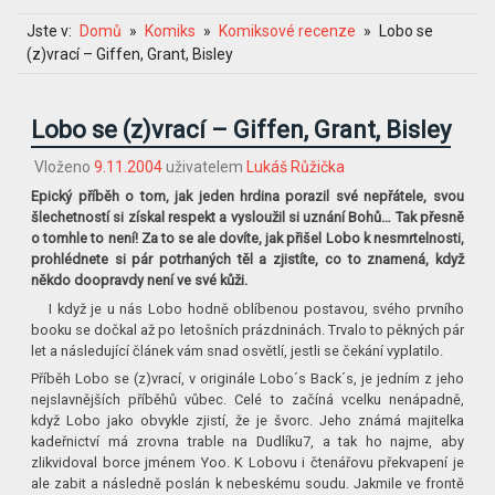
Jste v:
Domů
Komiks
Komiksové recenze
Lobo se
(z)vrací – Giffen, Grant, Bisley
Lobo se (z)vrací – Giffen, Grant, Bisley
Vloženo
9.11.2004
uživatelem
Lukáš Růžička
Epický příběh o tom, jak jeden hrdina porazil své nepřátele, svou
šlechetností si získal respekt a vysloužil si uznání Bohů… Tak přesně
o tomhle to není! Za to se ale dovíte, jak přišel Lobo k nesmrtelnosti,
prohlédnete si pár potrhaných těl a zjistíte, co to znamená, když
někdo doopravdy není ve své kůži.
I když je u nás Lobo hodně oblíbenou postavou, svého prvního
booku se dočkal až po letošních prázdninách. Trvalo to pěkných pár
let a následující článek vám snad osvětlí, jestli se čekání vyplatilo.
Příběh Lobo se (z)vrací, v originále Lobo´s Back´s, je jedním z jeho
nejslavnějších příběhů vůbec. Celé to začíná vcelku nenápadně,
když Lobo jako obvykle zjistí, že je švorc. Jeho známá majitelka
kadeřnictví má zrovna trable na Dudlíku7, a tak ho najme, aby
zlikvidoval borce jménem Yoo. K Lobovu i čtenářovu překvapení je
ale zabit a následně poslán k nebeskému soudu. Jakmile ve frontě