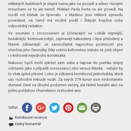
některých bublinách je stejná barva jako na pozadí a vůbec různými
mouchami se to jen hemží. Překlad Pavla Dorta se ale povedl. Na
rozdíl od hlášek ze Speciálu s Maskou jsou některé opravdu
povedené, na čemž má možná podíl i Štěpán Kopřiva coby
odpovědný redaktor.
Ve srovnání s crossoverem je (z)vracející se Lobák vtipnější,
brutálnější, kontroverznější, zajímavěji nakreslený i lépe přeložený a
hlavně zábavnější. Je samozřejmě naprostou povinností pro
všechny jeho fanoušky. Díky svému kultovnímu statutu se jistě objeví
i v knihovně nejednoho komiksáka.
Nakonec bych mohl vykrást sám sebe a napsat do puntíku stejný
odstavec jako v případě crossoveru Lobo versus Maska… nebylo by
to však úplně přesné. Lobo je zábavná komiksová jednohubka, která
vás rozhodně nebude nudit. Za svých 279 korun sice nedostanete
dumavé čtení na dlouhé podzimní večery, ale řádně brutální akci na
jednu pořádnou chumelenici rozhodně ano.
Sdílet...
Komiksové recenze
žádný komentář