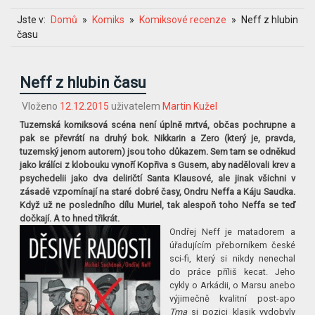
Jste v:
Domů
Komiks
Komiksové recenze
Neff z hlubin
času
Neff z hlubin času
Vloženo
12.12.2015
uživatelem
Martin Kužel
Tuzemská komiksová scéna není úplně mrtvá, občas pochrupne a
pak se převrátí na druhý bok. Nikkarin a Zero (který je, pravda,
tuzemský jenom autorem) jsou toho důkazem. Sem tam se odněkud
jako králíci z klobouku vynoří Kopřiva s Gusem, aby nadělovali krev a
psychedelii jako dva deliričtí Santa Klausové, ale jinak všichni v
zásadě vzpomínají na staré dobré časy, Ondru Neffa a Káju Saudka.
Když už ne posledního dílu Muriel, tak alespoň toho Neffa se teď
dočkají. A to hned třikrát.
Ondřej Neff je matadorem a
úřadujícím přeborníkem české
sci-fi, který si nikdy nenechal
do práce příliš kecat. Jeho
cykly o Arkádii, o Marsu anebo
výjimečně kvalitní post-apo
Tma
si pozici klasik vydobyly