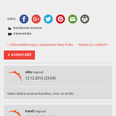
Sdílet...
Komiksové recenze
4 komentáře
« Zúčtovatelé bojují v zatopeném New Yorku
Naruto je v úzkých! »
4 KOMENTÁŘŮ
sitko
napsal:
12.12.2015 (23:04)
Velmi dobrá recenze komiksu, moc se mi líbí.
KarelC
napsal: