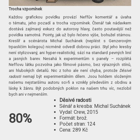
Trocha vzpomínek
Každou grafickou povídku provází Neffův komentář a úvaha
o tématu, jeho pozadí a trocha vzpomínek. Čtenář tak nádavkem
dostává zajímavý exkurz do autorovy hlavy, často poutavější než
povídka samotná. Pointy, jak už bylo řečeno výše, bohužel stárnou.
Kreslíř a scénárista Michal Suchánek (neplést s Genzerovým
trpasličím kolegou) nicméně odvedl dobrou práci. Styl jeho kresby
není stylizovaný, ani hyper-realistický, sází na standard pevných linií
a jasných barev. Nesahá k experimentům s panely – rozplétá
Neffovu látku pozvolna jako filmové pásmo, bez výrazných stínů,
ani hlubokých detailů. Nic z toho ale není chyba, protože
Děsivé
radosti
nemají být experimentálním dílem. Jsou holdem složeným
našemu nejstaršímu autoru sci-fi a vznikly především z obdivu a
lásky k žánru. Být podobných poklon na našem trhu víc, nezlobil
bych ani v nejmenším.
Děsivé radosti
Sénář a kresba: Michal Suchánek
Vydal: Crew, 2015
80%
Formát: brož.
Počet stran: 124
Cena: 289 Kč