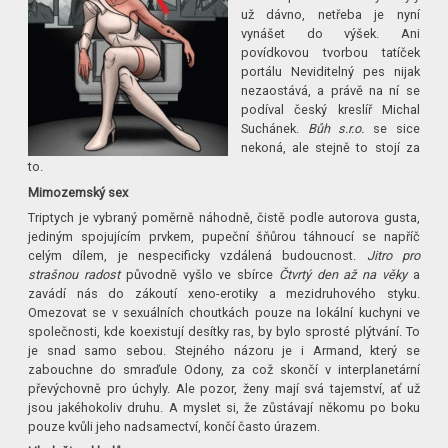
už dávno, netřeba je nyní
vynášet do výšek. Ani
povídkovou tvorbou tatíček
portálu Neviditelný pes nijak
nezaostává, a právě na ní se
podíval český kreslíř Michal
Suchánek.
Bůh s.r.o.
se sice
nekoná, ale stejně to stojí za
to.
Mimozemský sex
Triptych je vybraný poměrně náhodně, čistě podle autorova gusta,
jediným spojujícím prvkem, pupeční šňůrou táhnoucí se napříč
celým dílem, je nespecificky vzdálená budoucnost.
Jitro pro
strašnou radost
původně vyšlo ve sbírce
Čtvrtý den až na věky
a
zavádí nás do zákoutí xeno-erotiky a mezidruhového styku.
Omezovat se v sexuálních choutkách pouze na lokální kuchyni ve
společnosti, kde koexistují desítky ras, by bylo sprosté plýtvání. To
je snad samo sebou. Stejného názoru je i Armand, který se
zabouchne do smraďule Odony, za což skončí v interplanetární
převýchovně pro úchyly. Ale pozor, ženy mají svá tajemství, ať už
jsou jakéhokoliv druhu. A myslet si, že zůstávají někomu po boku
pouze kvůli jeho nadsamectví, končí často úrazem.