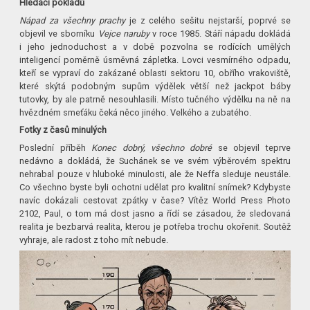
Hledači pokladů
Nápad za všechny prachy
je z celého sešitu nejstarší, poprvé se
objevil ve sborníku
Vejce naruby
v roce 1985. Stáří nápadu dokládá
i jeho jednoduchost a v době pozvolna se rodících umělých
inteligencí poměrně úsměvná zápletka. Lovci vesmírného odpadu,
kteří se vypraví do zakázané oblasti sektoru 10, obřího vrakoviště,
které skýtá podobným supům výdělek větší než jackpot báby
tutovky, by ale patrně nesouhlasili. Místo tučného výdělku na ně na
hvězdném smeťáku čeká něco jiného. Velkého a zubatého.
Fotky z časů minulých
Poslední příběh
Konec dobrý, všechno dobré
se objevil teprve
nedávno a dokládá, že Suchánek se ve svém výběrovém spektru
nehrabal pouze v hluboké minulosti, ale že Neffa sleduje neustále.
Co všechno byste byli ochotni udělat pro kvalitní snímek? Kdybyste
navíc dokázali cestovat zpátky v čase? Vítěz World Press Photo
2102, Paul, o tom má dost jasno a řídí se zásadou, že sledovaná
realita je bezbarvá realita, kterou je potřeba trochu okořenit. Soutěž
vyhraje, ale radost z toho mít nebude.