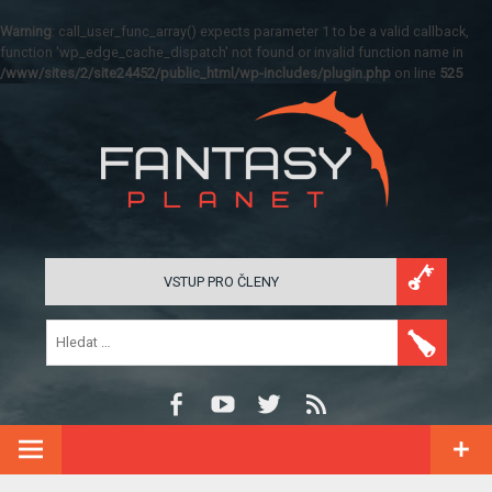
Warning
: call_user_func_array() expects parameter 1 to be a valid callback,
function 'wp_edge_cache_dispatch' not found or invalid function name in
/www/sites/2/site24452/public_html/wp-includes/plugin.php
on line
525
VSTUP PRO ČLENY