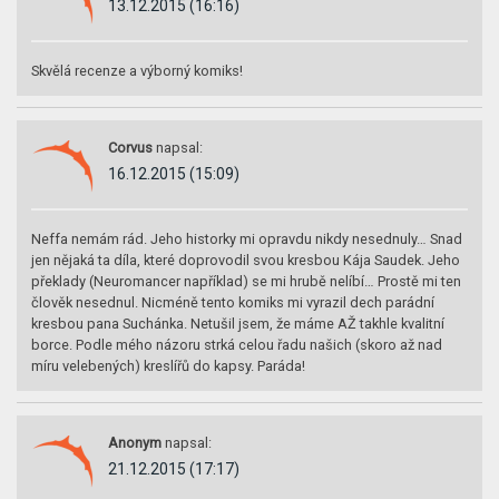
13.12.2015 (16:16)
Skvělá recenze a výborný komiks!
Corvus
napsal:
16.12.2015 (15:09)
Neffa nemám rád. Jeho historky mi opravdu nikdy nesednuly… Snad
jen nějaká ta díla, které doprovodil svou kresbou Kája Saudek. Jeho
překlady (Neuromancer například) se mi hrubě nelíbí… Prostě mi ten
člověk nesednul. Nicméně tento komiks mi vyrazil dech parádní
kresbou pana Suchánka. Netušil jsem, že máme AŽ takhle kvalitní
borce. Podle mého názoru strká celou řadu našich (skoro až nad
míru velebených) kreslířů do kapsy. Paráda!
Anonym
napsal:
21.12.2015 (17:17)