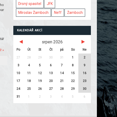
Drsný spasitel
JFK
oho
kar
Miroslav Žamboch
Neff
Žamboch
KALENDÁŘ AKCÍ
tář
srpen 2026
Po
Út
St
Čt
pá
So
Ne
! »
27
28
29
30
31
1
2
3
4
5
6
7
8
9
10
11
12
13
14
15
16
17
18
19
20
21
22
23
24
25
26
27
28
29
30
31
1
2
3
4
5
6