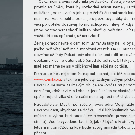
Oskar není zrovna roztomilá postavička. Sice žije ve s
promlouvají věci, které by rozhodně mluvit neměly. U 
maličkost, od mluvícího jablka po žebřík či ranní hrnek kafe
maminka. Vše zapálit a poslat je s pozdravy a díky do míst
věci po doteku dostávají formu schopnou mluvy. A když 
(moc postav nerozchodí kulku v hlavě či pořádnou díru p
vražda, kterou spácháte, už nerozhodí.
Že nějak moc nevíte o čem to mluvím? Já taky ne. To byla 
jiného než větší než malé množství otázek. Na 80 straná
dozvíme až jindy. Pokud tedy chcete jen tento díl, moc vám
dočkáme v co nejkratší době (snad do půl roku). I tak je
jisté. No máme se asi v příběhové linii ještě na co těšit.
Branko Jelinek nejenom že napsal scénář, ale též kresba
www.komiks.cz
, a tak není jeho styl žádným velkým pře
Oskar Ed se svým zajímavým obličejem (občas mi připomí
neznáma, když nevíte, o koho se jedná ani co se vlastně d
spíše moje chvilková orientační neschopnost než chyba au
Nakladatelství Mot tímto začalo novou edici Motýl. Zde 
Oskarovi dařit, abychom se dočkali i dalších kvalitních p
můžete si vybrat buď originál ve slovenském jazyce s m
strana). Vše je vyvedeno kvalitně, jak už bývá u Motu z
letošním comiCZconu kde bude autogramiáda tohoto titul
přinést.