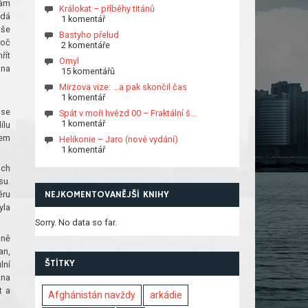
vám
Králokat – příběhy titánů
ždá
1 komentář
aše
Bastyho přelud
roč
2 komentáře
řít
Omyl
dna
15 komentářů
Mirzova vize: …a pak skončil čas
1 komentář
 se
Spát v moři hvězd 00 – Fraktální š…
1 komentář
ílu
kem
Helikonie – Jaro (nové vydání)
1 komentář
ách
su.
NEJKOMENTOVANĚJŠÍ KNIHY
éru
yla
Sorry. No data so far.
jně
an,
ŠTÍTKY
lní
 na
t a
Afghánistán navždy
arkádie