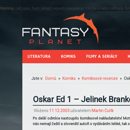
Warning
: call_user_func_array() expects parameter 1 to be a valid callback, 
LITERATURA
KOMIKS
FILMY A SERIÁLY
Jste v:
Domů
Komiks
Komiksové recenze
Osk
Oskar Ed 1 – Jelinek Brank
Vloženo
11.12.2003
uživatelem
Martin Čuřík
Po delší odmlce nastoupilo komiksové nakladatelství Mot h
nás nemají čeští a slovenští autoři s vydáváním lehké, tak 