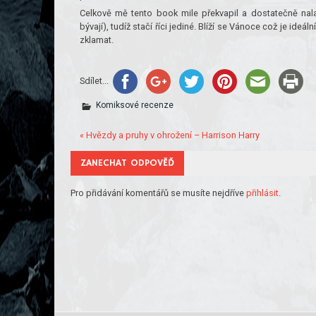
Celkově mě tento book mile překvapil a dostatečně nala
bývají), tudíž stačí říci jediné. Blíží se Vánoce což je ide
zklamat.
Sdílet...
Komiksové recenze
« Hvězdy a pruhy v ohrožení – Harrison Harry
ZANECHAT ODPOVĚĎ
Pro přidávání komentářů se musíte nejdříve
přihlásit
.