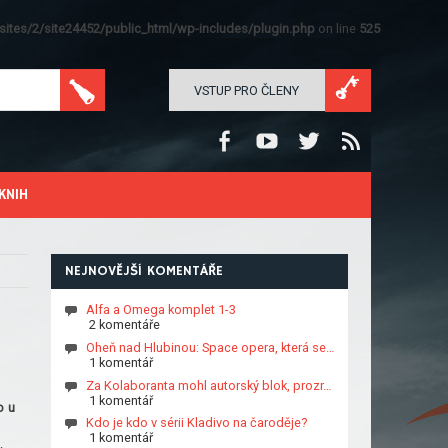
ites/2/site24452/public_html/wp-includes/plugin.php
on line
525
VSTUP PRO ČLENY
KNIH
NEJNOVĚJŠÍ KOMENTÁŘE
Alfa a Omega komplet 1-3
2 komentáře
Oheň nad Hlubinou: Space opera, která se…
1 komentář
Za Kolaboranta mohl autorský blok, prozr…
1 komentář
o u
Kdo je kdo v sérii Kladivo na čaroděje?
1 komentář