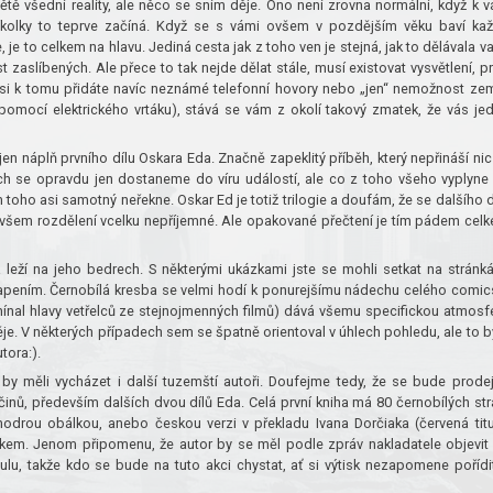
větě všední reality, ale něco se sním děje. Ono není zrovna normální, když k 
tříkolky to teprve začíná. Když se s vámi ovšem v pozdějším věku baví ka
, je to celkem na hlavu. Jediná cesta jak z toho ven je stejná, jak to dělávala v
 zaslíbených. Ale přece to tak nejde dělat stále, musí existovat vysvětlení, p
si k tomu přidáte navíc neznámé telefonní hovory nebo „jen“ nemožnost zem
omocí elektrického vrtáku), stává se vám z okolí takový zmatek, že vás je
jen náplň prvního dílu Oskara Eda.
Značně zapeklitý příběh, který nepřináší nic
ch se opravdu jen dostaneme do víru událostí, ale co z toho všeho vyplyne
 toho asi samotný neřekne. Oskar Ed je totiž trilogie a doufám, že se dalšího d
 ovšem rozdělení vcelku nepříjemné. Ale opakované přečtení je tím pádem cel
 leží na jeho bedrech. S některými ukázkami jste se mohli setkat na stránk
kvapením. Černobílá kresba se velmi hodí k ponurejšímu nádechu celého comic
nal hlavy vetřelců ze stejnojmenných filmů) dává všemu specifickou atmosf
ěje. V některých případech sem se špatně orientoval v úhlech pohledu, ale to b
tora:).
by měli vycházet i další tuzemští autoři. Doufejme tedy, že se bude prode
očinů, především dalších dvou dílů Eda. Celá první kniha má 80 černobílých str
odrou obálkou, anebo českou verzi v překladu Ivana Dorčiaka (červená titu
vykem. Jenom připomenu, že autor by se měl podle zpráv nakladatele objevit
u, takže kdo se bude na tuto akci chystat, ať si výtisk nezapomene pořídi