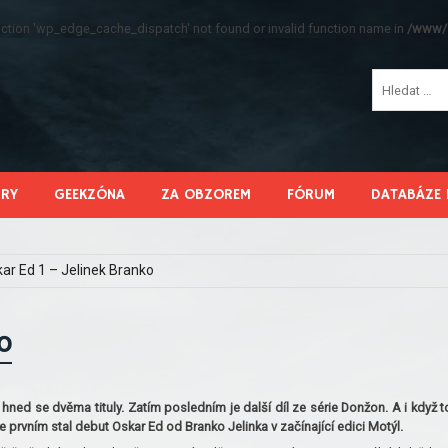
function 'wp_edge_cache_dispatch' not found or invalid function name in
/www/s
HRY
GEEKZÓNA
ZA OBZOREM
FÓRUM
DATABÁZE 
ar Ed 1 – Jelinek Branko
o
ned se dvěma tituly. Zatím posledním je další díl ze série Donžon. A i když t
se prvním stal debut Oskar Ed od Branko Jelinka v začínající edici Motýl.