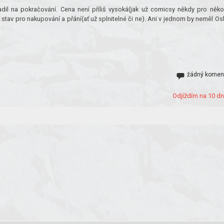
dil na pokračování. Cena není příliš vysoká(jak už comicsy někdy pro něk
ální stav pro nakupování a přání(ať už splnitelné či ne). Ani v jednom by neměl Os
žádný komen
Odjíždím na 10 dní