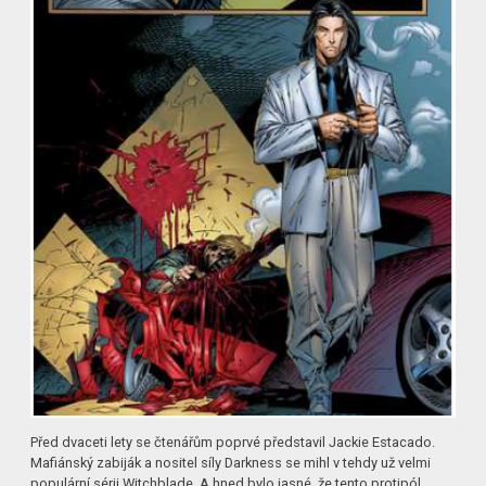
Před dvaceti lety se čtenářům poprvé představil Jackie Estacado.
Mafiánský zabiják a nositel síly Darkness se mihl v tehdy už velmi
populární sérii Witchblade. A hned bylo jasné, že tento protipól