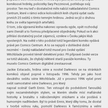
komiksové hrdinky, policistky Sary Pezziniové, potřebuje svůj
prostor. Ten mu teď v dostatečné míře nabízí nakladatelství Comics
Centrum, které v rámci edice kolosálních knih chystá vydat sadu
prvních 25 sešitů s tímto temným hrdinou. Jedná se již o druhou
knihu ze světa tajemných artefaktů.
O tom, zda výpravná kniha nakonec opravdu vyjde, opět rozhodují
sami čtenáři a to formou předplacené objednávky. Pokud se k akci
přihlásí dostatečný počet zájemců, vznikne v Česku jakýsi klub
vyvolených. Na světě v této podobě totiž legendární komiks vydává
právě jen Comics Centrum. A to se nejspíš v dohledné době
nezmění – český nakladatel totiž musel pro české vydání
Witchblade provést téměř detektivní práci. Při přípravě české verze
se totiž ukázalo, že chybějí některé starší pasáže komiksu. Ty
muselo Comics Centrum digitálně zrestaurovat.
Jackie Estacado, hrdina série a nositel Darkness se na stránkách
komiksů objevil poprvé v listopadu 1996. Tehdy jen jako host
desátého sešitu série Witchblade. Již v prosinci 1996 vyšel první
sešit samostatné série Darkness, pro který
napsal scénář Garth Ennis. Ten vstoupil do podvědomí fanoušků
svým nezaměnitelným stylem, ve kterém skvěle mísí mafiánské
historky a brutalitu s náboženskými otázkami a vše podává s
humorným nadhledem. Byl to právě Ennis, který díky tomu, že dostal
v tvorbě volnou ruku, pomohl Darkness k famóznímu a velmi