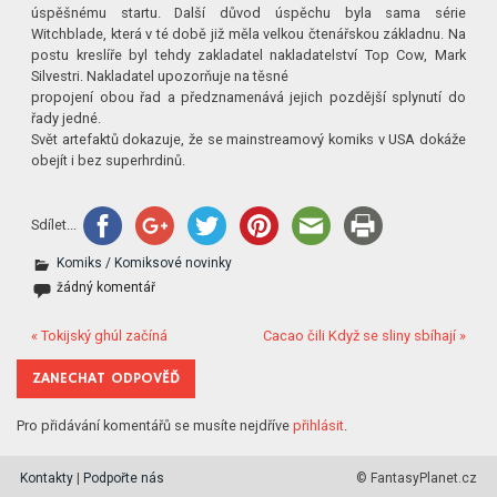
úspěšnému startu. Další důvod úspěchu byla sama série
Witchblade, která v té době již měla velkou čtenářskou základnu. Na
postu kreslíře byl tehdy zakladatel nakladatelství Top Cow, Mark
Silvestri. Nakladatel upozorňuje na těsné
propojení obou řad a předznamenává jejich pozdější splynutí do
řady jedné.
Svět artefaktů dokazuje, že se mainstreamový komiks v USA dokáže
obejít i bez superhrdinů.
Sdílet...
Komiks
/
Komiksové novinky
žádný komentář
« Tokijský ghúl začíná
Cacao čili Když se sliny sbíhají »
ZANECHAT ODPOVĚĎ
Pro přidávání komentářů se musíte nejdříve
přihlásit
.
Kontakty
|
Podpořte nás
© FantasyPlanet.cz