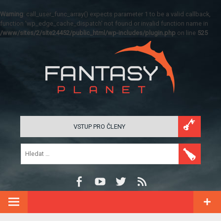
Warning
: call_user_func_array() expects parameter 1 to be a valid callback,
function 'wp_edge_cache_dispatch' not found or invalid function name in
/www/sites/2/site24452/public_html/wp-includes/plugin.php
on line
525
VSTUP PRO ČLENY