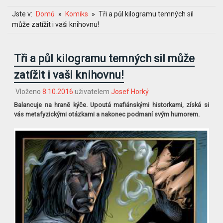
Jste v:
Domů
Komiks
Tři a půl kilogramu temných sil
může zatížit i vaši knihovnu!
Tři a půl kilogramu temných sil může
zatížit i vaši knihovnu!
Vloženo
8.10.2016
uživatelem
Josef Horký
Balancuje na hraně kýče. Upoutá mafiánskými historkami, získá si
vás metafyzickými otázkami a nakonec podmaní svým humorem.