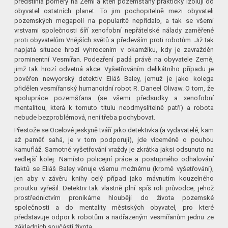
předstihla poměry na Zemi a kteří pozemšťany prakticky izolují od
obyvatel ostatních planet. To jim pochopitelně mezi obyvateli
pozemských megapolí na popularitě nepřidalo, a tak se všemi
vrstvami společnosti šíří xenofobní nepřátelské nálady zaměřené
proti obyvatelům Vnějších světů a především proti robotům. Již tak
napjatá situace hrozí vyhrocením v okamžiku, kdy je zavražděn
prominentní Vesmířan. Podezření padá právě na obyvatele Země,
jimž tak hrozí odvetná akce. Vyšetřováním delikátního případu je
pověřen newyorský detektiv Eliáš Baley, jemuž je jako kolega
přidělen vesmířanský humanoidní robot R. Daneel Olivaw. O tom, že
spolupráce pozemšťana (se všemi předsudky a xenofobní
mentalitou, která k tomuto titulu neodmyslitelně patří) a robota
nebude bezproblémová, není třeba pochybovat.
Přestože se Ocelové jeskyně tváří jako detektivka (a vydavatelé, kam
až paměť sahá, je v tom podporují), jde víceméně o pouhou
kamufláž. Samotné vyšetřování vraždy je zkrátka jaksi odsunuto na
vedlejší kolej. Namísto policejní práce a postupného odhalování
faktů se Eliáš Baley věnuje všemu možnému (kromě vyšetřování),
jen aby v závěru knihy celý případ jako mávnutím kouzelného
proutku vyřešil. Detektiv tak vlastně plní spíš roli průvodce, jehož
prostřednictvím pronikáme hlouběji do života pozemské
společnosti a do mentality městských obyvatel, pro které
představuje odpor k robotům a nadřazeným vesmířanům jednu ze
základních součástí života.