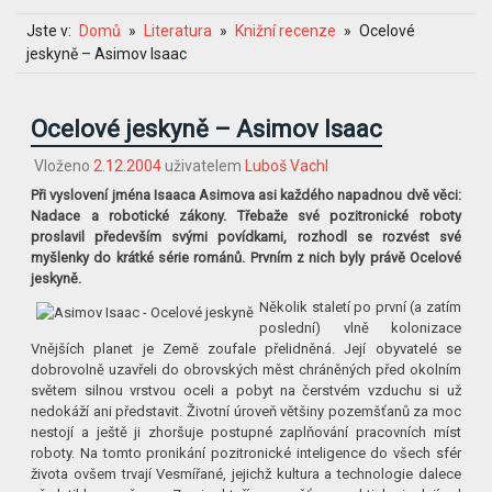
Jste v:
Domů
Literatura
Knižní recenze
Ocelové
jeskyně – Asimov Isaac
Ocelové jeskyně – Asimov Isaac
Vloženo
2.12.2004
uživatelem
Luboš Vachl
Při vyslovení jména Isaaca Asimova asi každého napadnou dvě věci:
Nadace a robotické zákony. Třebaže své pozitronické roboty
proslavil především svými povídkami, rozhodl se rozvést své
myšlenky do krátké série románů. Prvním z nich byly právě Ocelové
jeskyně.
Několik staletí po první (a zatím
poslední) vlně kolonizace
Vnějších planet je Země zoufale přelidněná. Její obyvatelé se
dobrovolně uzavřeli do obrovských měst chráněných před okolním
světem silnou vrstvou oceli a pobyt na čerstvém vzduchu si už
nedokáží ani představit. Životní úroveň většiny pozemšťanů za moc
nestojí a ještě ji zhoršuje postupné zaplňování pracovních míst
roboty. Na tomto pronikání pozitronické inteligence do všech sfér
života ovšem trvají Vesmířané, jejichž kultura a technologie dalece