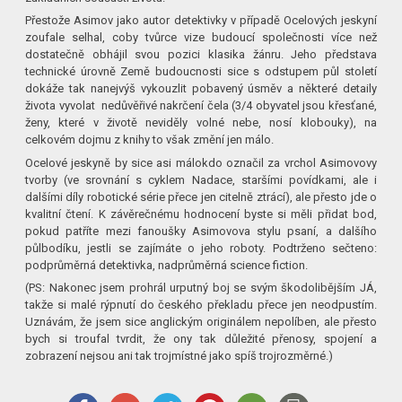
Přestože Asimov jako autor detektivky v případě Ocelových jeskyní
zoufale selhal, coby tvůrce vize budoucí společnosti více než
dostatečně obhájil svou pozici klasika žánru. Jeho představa
technické úrovně Země budoucnosti sice s odstupem půl století
dokáže tak nanejvýš vykouzlit pobavený úsměv a některé detaily
života vyvolat nedůvěřivé nakrčení čela (3/4 obyvatel jsou křesťané,
ženy, které v životě neviděly volné nebe, nosí klobouky), na
celkovém dojmu z knihy to však změní jen málo.
Ocelové jeskyně by sice asi málokdo označil za vrchol Asimovovy
tvorby (ve srovnání s cyklem Nadace, staršími povídkami, ale i
dalšími díly robotické série přece jen citelně ztrácí), ale přesto jde o
kvalitní čtení. K závěrečnému hodnocení byste si měli přidat bod,
pokud patříte mezi fanoušky Asimovova stylu psaní, a dalšího
půlbodíku, jestli se zajímáte o jeho roboty. Podtrženo sečteno:
podprůměrná detektivka, nadprůměrná science fiction.
(PS: Nakonec jsem prohrál urputný boj se svým škodolibějším JÁ,
takže si malé rýpnutí do českého překladu přece jen neodpustím.
Uznávám, že jsem sice anglickým originálem nepolíben, ale přesto
bych si troufal tvrdit, že ony tak důležité přenosy, spojení a
zobrazení nejsou ani tak trojmístné jako spíš trojrozměrné.)