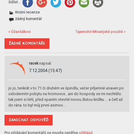
Sdílet...
Knižní recenze
žádný komentář
« Úžasňákovi
Tajemství Minarijské pouště »
ŽÁDNÉ KOMENTÁŘE
racek
napsal:
7.12.2004 (15:47)
jo jo, tenkrát v to 71 či druhém ve špindlu, večer příjemně unaven po
celodenním pobytu na hromovce…ani do hospody se mi nechtělo.
tak jsem si lehl, před spaním otevřel novou žlutou knížku … a četl až
do rána. to byl můj první asimov…
ZANECHAT ODPOVĚĎ
Pro přidávání komentářů se musíte nejdříve
přihlásit
.