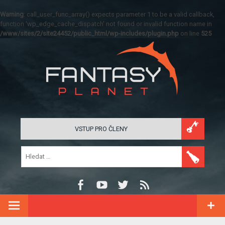
Warning
: call_user_func_array() expects parameter 1 to be a valid callback,
function 'wp_edge_cache_dispatch' not found or invalid function name in
/www/sites/2/site24452/public_html/wp-includes/plugin.php
on line
525
VSTUP PRO ČLENY