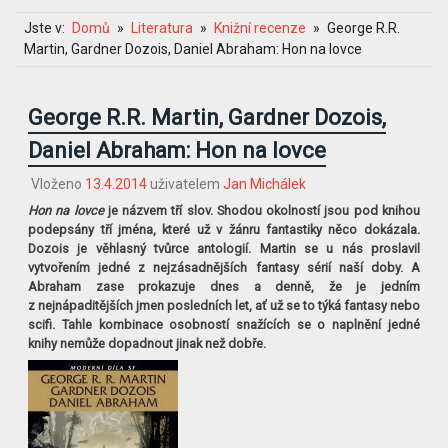
Jste v:
Domů
Literatura
Knižní recenze
George R.R.
Martin, Gardner Dozois, Daniel Abraham: Hon na lovce
George R.R. Martin, Gardner Dozois,
Daniel Abraham: Hon na lovce
Vloženo
13.4.2014
uživatelem
Jan Michálek
Hon na lovce
je názvem tří slov. Shodou okolností jsou pod knihou
podepsány tří jména, které už v žánru fantastiky něco dokázala.
Dozois je věhlasný tvůrce antologií. Martin se u nás proslavil
vytvořením jedné z nejzásadnějších fantasy sérií naší doby. A
Abraham zase prokazuje dnes a denně, že je jedním
z nejnápaditějších jmen posledních let, ať už se to týká fantasy nebo
scifi. Tahle kombinace osobností snažících se o naplnění jedné
knihy nemůže dopadnout jinak než dobře.