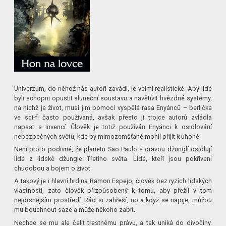
Univerzum, do něhož nás autoři zavádí, je velmi realistické. Aby lidé
byli schopni opustit sluneční soustavu a navštívit hvězdné systémy,
na nichž je život, musí jim pomoci vyspělá rasa Enyánců – berlička
ve sci-fi často používaná, avšak přesto ji trojce autorů zvládla
napsat s invencí. Člověk je totiž používán Enyánci k osidlování
nebezpečných světů, kde by mimozemšťané mohli přijít k úhoně.
Není proto podivné, že planetu Sao Paulo s dravou džunglí osidlují
lidé z lidské džungle Třetího světa. Lidé, kteří jsou pokřiveni
chudobou a bojem o život.
A takový je i hlavní hrdina Ramon Espejo, člověk bez ryzích lidských
vlastností, zato člověk přizpůsobený k tomu, aby přežil v tom
nejdrsnějším prostředí. Rád si zahřeší, no a když se napije, můžou
mu bouchnout saze a může někoho zabít.
Nechce se mu ale čelit trestnému právu, a tak uniká do divočiny.