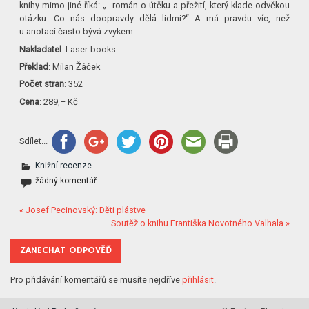
knihy mimo jiné říká: „…román o útěku a přežití, který klade odvěkou
otázku: Co nás doopravdy dělá lidmi?“ A má pravdu víc, než
u anotací často bývá zvykem.
Nakladatel
: Laser-books
Překlad
: Milan Žáček
Počet stran
: 352
Cena
: 289,– Kč
Sdílet...
Knižní recenze
žádný komentář
« Josef Pecinovský: Děti plástve
Soutěž o knihu Františka Novotného Valhala »
ZANECHAT ODPOVĚĎ
Pro přidávání komentářů se musíte nejdříve
přihlásit
.