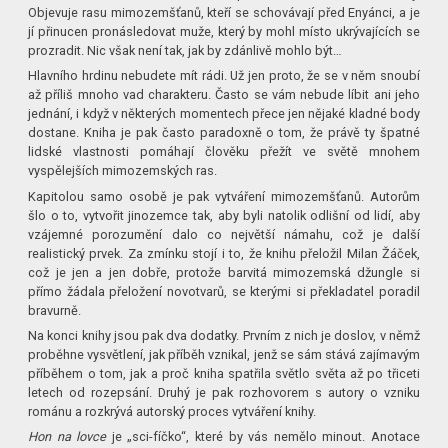
Objevuje rasu mimozemšťanů, kteří se schovávají před Enyánci, a je
jí přinucen pronásledovat muže, který by mohl místo ukrývajících se
prozradit. Nic však není tak, jak by zdánlivě mohlo být…
Hlavního hrdinu nebudete mít rádi. Už jen proto, že se v něm snoubí
až příliš mnoho vad charakteru. Často se vám nebude líbit ani jeho
jednání, i když v některých momentech přece jen nějaké kladné body
dostane. Kniha je pak často paradoxně o tom, že právě ty špatné
lidské vlastnosti pomáhají člověku přežít ve světě mnohem
vyspělejších mimozemských ras.
Kapitolou samo osobě je pak vytváření mimozemšťanů. Autorům
šlo o to, vytvořit jinozemce tak, aby byli natolik odlišní od lidí, aby
vzájemné porozumění dalo co největší námahu, což je další
realistický prvek. Za zmínku stojí i to, že knihu přeložil Milan Žáček,
což je jen a jen dobře, protože barvitá mimozemská džungle si
přímo žádala přeložení novotvarů, se kterými si překladatel poradil
bravurně.
Na konci knihy jsou pak dva dodatky. Prvním z nich je doslov, v němž
proběhne vysvětlení, jak příběh vznikal, jenž se sám stává zajímavým
příběhem o tom, jak a proč kniha spatřila světlo světa až po třiceti
letech od rozepsání. Druhý je pak rozhovorem s autory o vzniku
románu a rozkrývá autorský proces vytváření knihy.
Hon na lovce
je „sci-fíčko“, které by vás nemělo minout. Anotace