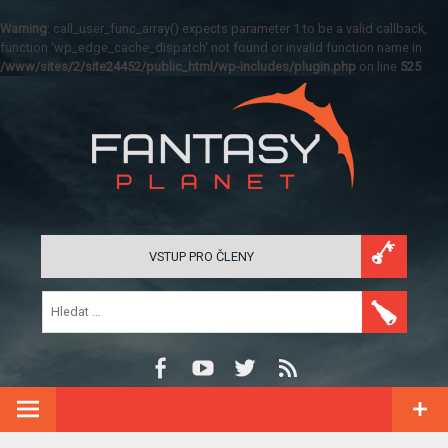
Warning
: call_user_func_array() expects parameter 1 to be a valid callback,
function 'wp_edge_cache_dispatch' not found or invalid function name in
/www/sites/2/site24452/public_html/wp-includes/plugin.php
on line
525
VSTUP PRO ČLENY