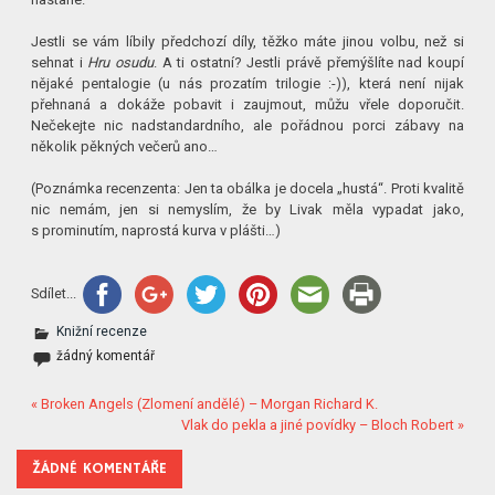
Jestli se vám líbily předchozí díly, těžko máte jinou volbu, než si
sehnat i
Hru osudu
. A ti ostatní? Jestli právě přemýšlíte nad koupí
nějaké pentalogie (u nás prozatím trilogie :-)), která není nijak
přehnaná a dokáže pobavit i zaujmout, můžu vřele doporučit.
Nečekejte nic nadstandardního, ale pořádnou porci zábavy na
několik pěkných večerů ano…
(Poznámka recenzenta: Jen ta obálka je docela „hustá“. Proti kvalitě
nic nemám, jen si nemyslím, že by Livak měla vypadat jako,
s prominutím, naprostá kurva v plášti…)
Sdílet...
Knižní recenze
žádný komentář
« Broken Angels (Zlomení andělé) – Morgan Richard K.
Vlak do pekla a jiné povídky – Bloch Robert »
ŽÁDNÉ KOMENTÁŘE