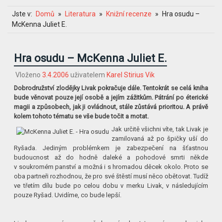
Jste v:
Domů
Literatura
Knižní recenze
Hra osudu –
McKenna Juliet E.
Hra osudu – McKenna Juliet E.
Vloženo
3.4.2006
uživatelem
Karel Stirius Vik
Dobrodružství zlodějky Livak pokračuje dále. Tentokrát se celá kniha
bude věnovat pouze její osobě a jejím zážitkům. Pátrání po éterické
magii a způsobech, jak ji ovládnout, stále zůstává prioritou. A právě
kolem tohoto tématu se vše bude točit a motat.
Jak určitě všichni víte, tak Livak je
zamilovaná až po špičky uší do
Ryšada. Jediným problémkem je zabezpečení na šťastnou
budoucnost až do hodně daleké a pohodové smrti někde
v soukromém panství a možná i s hromadou děcek okolo. Proto se
oba partneři rozhodnou, že pro své štěstí musí něco obětovat. Tudíž
ve třetím dílu bude po celou dobu v merku Livak, v následujícím
pouze Ryšad. Uvidíme, co bude lepší.