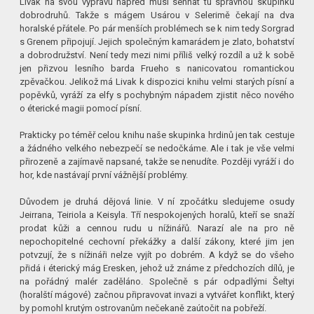
Livak na svou výpravu napřed musí sehnat tu správnou skupinku
dobrodruhů. Takže s mágem Usárou v Selerimě čekají na dva
horalské přátele. Po pár menších problémech se k nim tedy Sorgrad
s Grenem připojují. Jejich společným kamarádem je zlato, bohatství
a dobrodružství. Není tedy mezi nimi příliš velký rozdíl a už k sobě
jen přizvou lesního barda Frueho s nanicovatou romantickou
zpěvačkou. Jelikož má Livak k dispozici knihu velmi starých písní a
popěvků, vyráží za elfy s pochybným nápadem zjistit něco nového
o éterické magii pomocí písní.
Prakticky po téměř celou knihu naše skupinka hrdinů jen tak cestuje
a žádného velkého nebezpečí se nedočkáme. Ale i tak je vše velmi
přirozeně a zajímavě napsané, takže se nenudíte. Později vyráží i do
hor, kde nastávají první vážnější problémy.
Důvodem je druhá dějová linie. V ní zpočátku sledujeme osudy
Jeirrana, Teiriola a Keisyla. Tří nespokojených horalů, kteří se snaží
prodat kůži a cennou rudu u nížinářů. Narazí ale na pro ně
nepochopitelné cechovní překážky a další zákony, které jim jen
potvzují, že s nížináři nelze vyjít po dobrém. A když se do všeho
přidá i éterický mág Eresken, jehož už známe z předchozích dílů, je
na pořádný malér zaděláno. Společně s pár odpadlými Šeltyi
(horalští mágové) začnou připravovat invazi a vytvářet konflikt, který
by pomohl krutým ostrovanům nečekaně zaútočit na pobřeží.