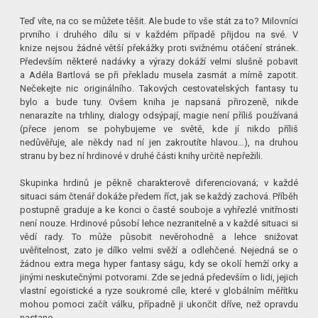
Teď víte, na co se můžete těšit. Ale bude to vše stát za to? Milovníci
prvního i druhého dílu si v každém případě přijdou na své. V
knize nejsou žádné větší překážky proti svižnému otáčení stránek.
Především některé nadávky a výrazy dokáží velmi slušně pobavit
a Adéla Bartlová se při překladu musela zasmát a mírně zapotit.
N
ečekejte nic originálního. Takových cestovatelských fantasy tu
bylo a bude tuny. Ovšem kniha je napsaná přirozeně, nikde
nenarazíte na trhliny, dialogy odsýpají, magie není příliš používaná
(přece jenom se pohybujeme ve světě, kde jí nikdo příliš
nedůvěřuje, ale někdy nad ní jen zakroutíte hlavou…), na druhou
stranu by bez ní hrdinové v druhé části knihy určitě nepřežili.
Skupinka hrdinů je pěkně charakterově diferenciovaná; v každé
situaci sám čtenář dokáže předem říct, jak se každý zachová. Příběh
postupně graduje a ke konci o časté souboje a vyhřezlé vnitřnosti
není nouze. Hrdinové působí lehce nezranitelně a v každé situaci si
vědí rady. To může působit nevěrohodně a lehce snižovat
uvěřitelnost, zato je dílko velmi svěží a odlehčené. Nejedná se o
žádnou extra mega hyper fantasy ságu, kdy se okolí hemží orky a
jinými neskutečnými potvorami. Zde se jedná především o lidi, jejich
vlastní egoistické a ryze soukromé cíle, které v globálním měřítku
mohou pomoci začít válku, případně ji ukončit dříve, než opravdu
nastane.