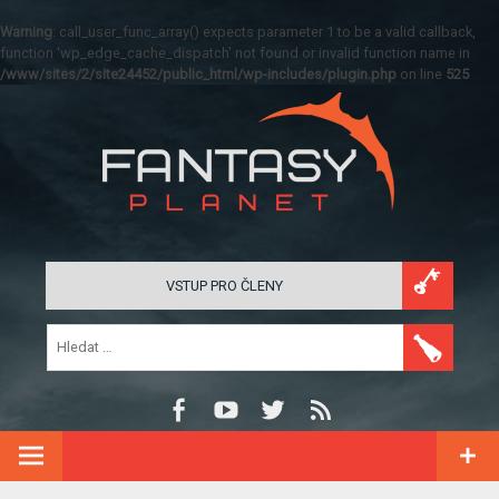
Warning
: call_user_func_array() expects parameter 1 to be a valid callback,
function 'wp_edge_cache_dispatch' not found or invalid function name in
/www/sites/2/site24452/public_html/wp-includes/plugin.php
on line
525
VSTUP PRO ČLENY