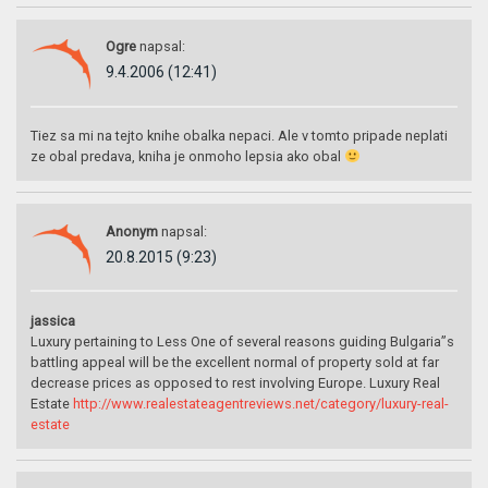
Ogre
napsal:
9.4.2006 (12:41)
Tiez sa mi na tejto knihe obalka nepaci. Ale v tomto pripade neplati
ze obal predava, kniha je onmoho lepsia ako obal
Anonym
napsal:
20.8.2015 (9:23)
jassica
Luxury pertaining to Less One of several reasons guiding Bulgaria”s
battling appeal will be the excellent normal of property sold at far
decrease prices as opposed to rest involving Europe. Luxury Real
Estate
http://www.realestateagentreviews.net/category/luxury-real-
estate