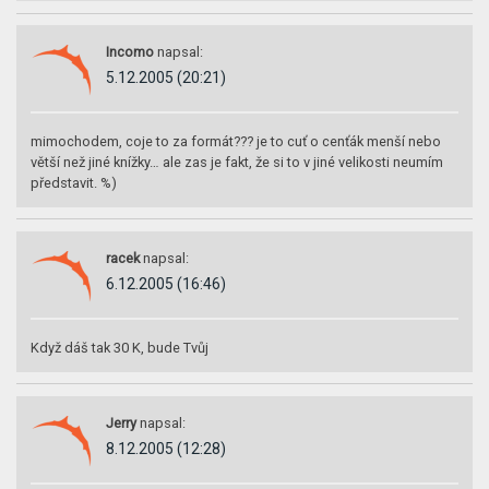
Incomo
napsal:
5.12.2005 (20:21)
mimochodem, coje to za formát??? je to cuť o cenťák menší nebo
větší než jiné knížky… ale zas je fakt, že si to v jiné velikosti neumím
představit. %)
racek
napsal:
6.12.2005 (16:46)
Když dáš tak 30 K, bude Tvůj
Jerry
napsal:
8.12.2005 (12:28)