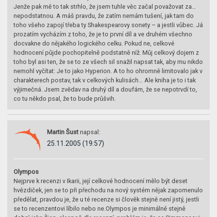
Jenže pak mě to tak strhlo, že jsem tuhle věc začal považovat za…
nepodstatnou. A máš pravdu, že zatím nemám tušení, jak tam do
toho všeho zapojí třeba ty Shakespearovy sonety – a jestli vůbec. Já
prozatím vycházím z toho, že je to první díl a ve druhém všechno
docvakne do nějakého logického celku. Pokud ne, celkové
hodnocení půjde pochopitelně podstatně níž. Můj celkový dojem z
toho byl asi ten, že se to ze všech sil snažil napsat tak, aby mu nikdo
nemohl vyčítat: Je to jako Hyperion. A to ho ohromně limitovalo jak v
charakterech postav, tak v celkových kulisách… Ale kniha je to i tak
výjimečná. Jsem zvědav na druhý díl a doufám, že se nepotrvdí to,
co tu někdo psal, že to bude průšvih.
Martin Šust
napsal:
25.11.2005 (19:57)
Olympos
Nejprve k recenzi v Ikarii, její celkové hodnocení mělo být deset
hvězdiček, jen se to při přechodu na nový systém nějak zapomenulo
předělat, pravdou je, že u té recenze si člověk stejně není jistý, jestli
se to recenzentovi líbilo nebo ne.Olympos je minimálně stejně