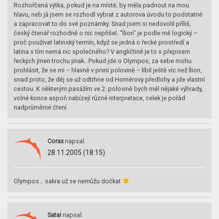
Rozhořčená výtka, pokud je na místě, by měla padnout na mou
hlavu, neb já jsem se rozhodl vybrat z autorova úvodu to podstatné
a zapracovat to do své poznámky. Snad jsem si nedovolil příliš,
český čtenář rozhodně o nic nepřišel. “Ílion” je podle mě logický –
proč používat latinský termín, když se jedná o řecké prostředí a
latina s tím nemá nic společného? V angličtině je to s přepisem
řeckých jmen trochu jinak…Pokud jde o Olympos, za sebe mohu
prohlásit, že se mi – hlavně v první polovině – líbil ještě víc než Ílion,
snad proto, že děj se už odtrhne od Homérovy předlohy a jde vlastní
cestou. K některým pasážím ve 2. polovině bych měl nějaké výhrady,
volné konce aspoň nabízejí různé interpretace, celek je pořád
nadprůměrné čtení.
Corax
napsal:
28.11.2005 (18:15)
Olympos… sakra už se nemůžu dočkat
Satai
napsal: