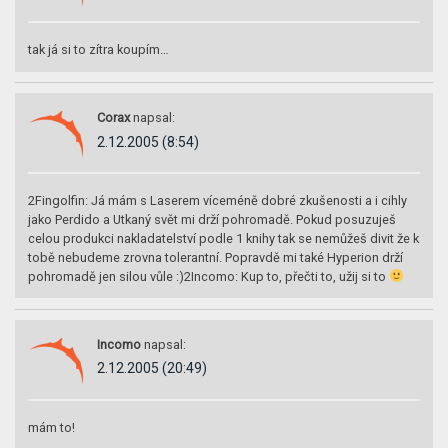
tak já si to zítra koupím…
Corax
napsal:
2.12.2005 (8:54)
2Fingolfin: Já mám s Laserem víceméně dobré zkušenosti a i cihly
jako Perdido a Utkaný svět mi drží pohromadě. Pokud posuzuješ
celou produkci nakladatelství podle 1 knihy tak se nemůžeš divit že k
tobě nebudeme zrovna tolerantní. Popravdě mi také Hyperion drží
pohromadě jen silou vůle :)2Incomo: Kup to, přečti to, užij si to
Incomo
napsal:
2.12.2005 (20:49)
mám to!