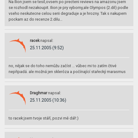
Na Ilion jsem se tesil,ovsem po precteni reviews na amazonu jsem
se rozhodl nezakoupit. Ilion je pry vyborny,ale Olympos (2.dil) podle
vseho neskutecne celou serii degraduje a je hrozny. Tak s nakupem
pockam az do recenze 2.dilu…
racek
napsal:
25.11.2005 (9:52)
no, nějak se do toho nemůžu začíst … vůbec mi to zatím čtivé
nepřipadá. ale možná jen skleróza a počínající stařecký marasmus
Draghmar
napsal:
25.11.2005 (10:36)
to racek:jsem tvoje stáří, pozvi mě dál!:)