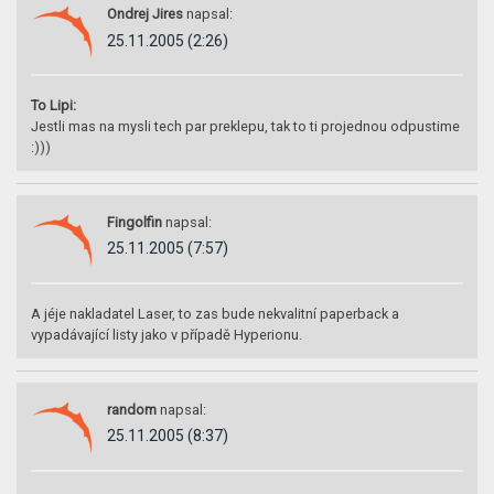
Ondrej Jires
napsal:
25.11.2005 (2:26)
To Lipi:
Jestli mas na mysli tech par preklepu, tak to ti projednou odpustime
:)))
Fingolfin
napsal:
25.11.2005 (7:57)
A jéje nakladatel Laser, to zas bude nekvalitní paperback a
vypadávající listy jako v případě Hyperionu.
random
napsal:
25.11.2005 (8:37)