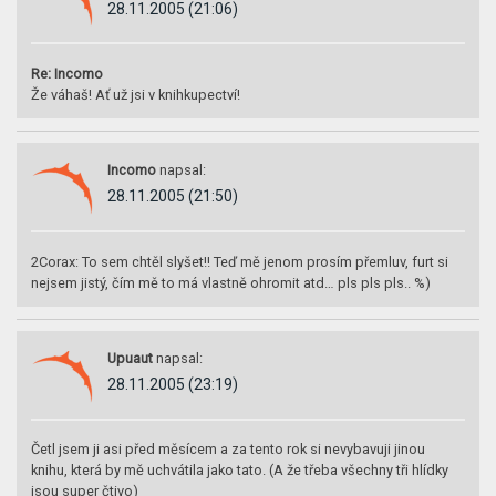
28.11.2005 (21:06)
Re: Incomo
Že váhaš! Ať už jsi v knihkupectví!
Incomo
napsal:
28.11.2005 (21:50)
2Corax: To sem chtěl slyšet!! Teď mě jenom prosím přemluv, furt si
nejsem jistý, čím mě to má vlastně ohromit atd… pls pls pls.. %)
Upuaut
napsal:
28.11.2005 (23:19)
Četl jsem ji asi před měsícem a za tento rok si nevybavuji jinou
knihu, která by mě uchvátila jako tato. (A že třeba všechny tři hlídky
jsou super čtivo)