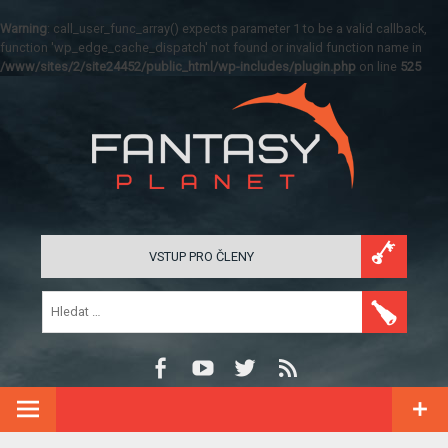
Warning
: call_user_func_array() expects parameter 1 to be a valid callback,
function 'wp_edge_cache_dispatch' not found or invalid function name in
/www/sites/2/site24452/public_html/wp-includes/plugin.php
on line
525
VSTUP PRO ČLENY