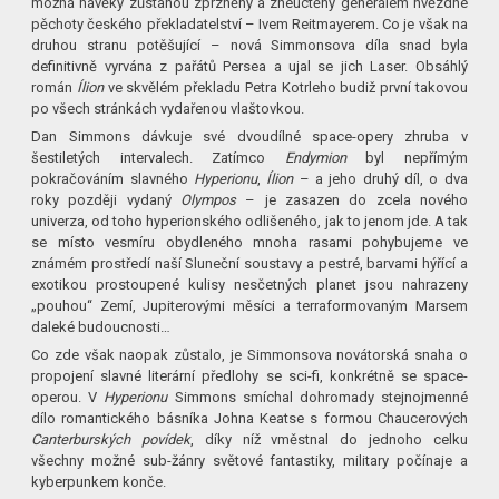
možná navěky zůstanou zprzněny a zneuctěny generálem hvězdné
pěchoty českého překladatelství – Ivem Reitmayerem. Co je však na
druhou stranu potěšující – nová Simmonsova díla snad byla
definitivně vyrvána z pařátů Persea a ujal se jich Laser. Obsáhlý
román
Ílion
ve skvělém překladu Petra Kotrleho budiž první takovou
po všech stránkách vydařenou vlaštovkou.
Dan Simmons dávkuje své dvoudílné space-opery zhruba v
šestiletých intervalech. Zatímco
Endymion
byl nepřímým
pokračováním slavného
Hyperionu
,
Ílion
– a jeho druhý díl, o dva
roky později vydaný
Olympos
– je zasazen do zcela nového
univerza, od toho hyperionského odlišeného, jak to jenom jde. A tak
se místo vesmíru obydleného mnoha rasami pohybujeme ve
známém prostředí naší Sluneční soustavy a pestré, barvami hýřící a
exotikou prostoupené kulisy nesčetných planet jsou nahrazeny
„pouhou“ Zemí, Jupiterovými měsíci a terraformovaným Marsem
daleké budoucnosti…
Co zde však naopak zůstalo, je Simmonsova novátorská snaha o
propojení slavné literární předlohy se sci-fi, konkrétně se space-
operou. V
Hyperionu
Simmons smíchal dohromady stejnojmenné
dílo romantického básníka Johna Keatse s formou Chaucerových
Canterburských povídek
, díky níž vměstnal do jednoho celku
všechny možné sub-žánry světové fantastiky, military počínaje a
kyberpunkem konče.