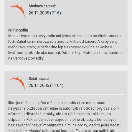
Merkava
napsal:
26.11.2005 (7:16)
re: Fingolfin
Mne z Hyperionu nevypadla ani jedna stránka a to ho čítalo viacero
ľudí. Zatiaľ sa mi nerozpadla žiadna kniha od Laseru.A keby sa aj
niečo také stalo, je rozhodne lepšia rozpadávajúca sa kniha v
kvalitnom preklade ako naopak.Dúfam, že p. Kotrle sa teraz sústredí
na Cardove poviedky.
Satai
napsal:
26.11.2005 (11:04)
Ílion jsem četl asi před měsícem a nadšení ze mne dosud
nevyprchalo.Zhruba ve třetině si autor vybírá oddechový čas a plní
některé nadbytečné stránky, ale i to dělá s umem, takže mu to
odpustím. Pak se děj zase rozjede na plné obrátky a konec bych
bez zaváhání nazval monumentálním.PS: pro ty, kteří to ještě nečetli
– ta kniha je vlastně nehorázná legrace. Zkuste si tam najít i tuto