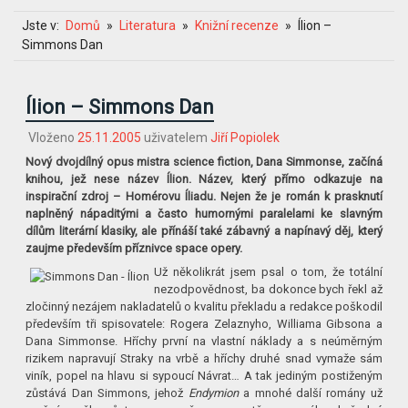
Jste v:
Domů
Literatura
Knižní recenze
Ílion –
Simmons Dan
Ílion – Simmons Dan
Vloženo
25.11.2005
uživatelem
Jiří Popiolek
Nový dvojdílný opus mistra science fiction, Dana Simmonse, začíná
knihou, jež nese název Ílion. Název, který přímo odkazuje na
inspirační zdroj – Homérovu Íliadu. Nejen že je román k prasknutí
naplněný nápaditými a často humornými paralelami ke slavným
dílům literární klasiky, ale přínáší také zábavný a napínavý děj, který
zaujme především příznivce space opery.
Už několikrát jsem psal o tom, že totální
nezodpovědnost, ba dokonce bych řekl až
zločinný nezájem nakladatelů o kvalitu překladu a redakce poškodil
především tři spisovatele: Rogera Zelaznyho, Williama Gibsona a
Dana Simmonse. Hříchy první na vlastní náklady a s neúměrným
rizikem napravují Straky na vrbě a hříchy druhé snad vymaže sám
viník, popel na hlavu si sypoucí Návrat… A tak jediným postiženým
zůstává Dan Simmons, jehož
Endymion
a mnohé další romány už