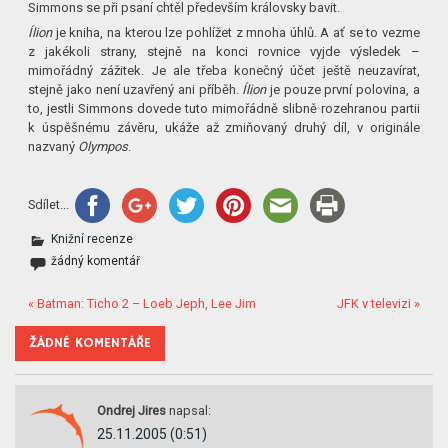
Simmons se při psaní chtěl především královsky bavit.
Ílion
je kniha, na kterou lze pohlížet z mnoha úhlů. A ať se to vezme
z jakékoli strany, stejně na konci rovnice vyjde výsledek –
mimořádný zážitek. Je ale třeba konečný účet ještě neuzavírat,
stejně jako není uzavřený ani příběh.
Ílion
je pouze první polovina, a
to, jestli Simmons dovede tuto mimořádně slibně rozehranou partii
k úspěšnému závěru, ukáže až zmiňovaný druhý díl, v originále
nazvaný
Olympos
.
Sdílet...
Knižní recenze
žádný komentář
« Batman: Ticho 2 – Loeb Jeph, Lee Jim
JFK v televizi »
ŽÁDNÉ KOMENTÁŘE
Ondrej Jires
napsal:
25.11.2005 (0:51)