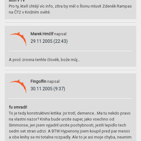
Ílion v TV
Pro ty, kteří chtějí víc info, zítra by měl o Ílionu mluvit Zdeněk Rampas
na ČT2 v Knižním světě.
Marek Hrnčíř
napsal:
29.11.2005 (22:43)
A proč zrovna tenhle člověk, bože můj…
Fingolfin
napsal:
30.11.2005 (9:37)
fu smradi!
To je tedy konstruktivni kritika: jsi trotl, demence…Ma tu nekdo pravo
na vlastni nazor? Kniha bude urcite super, jako vsechno od
Simmonse, jen jsem vyjadril urcite pochybnosti, jestli lepidlo tech
sedm set stran udrzi. A BTW Hyperiony jsem koupil pred par mesici
a obe knihy se mi totalne rozpadly. Ale to je asi moje chyba, neumim