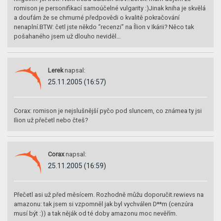
romison je personifikací samoúčelné vulgarity :)Jinak kniha je skvělá
a doufám že se chmurné předpovědi o kvalitě pokračování
nenaplní.BTW: četl jste někdo “recenzi” na Ílion v Ikárii? Něco tak
pošahaného jsem už dlouho neviděl…
Lerek
napsal:
25.11.2005 (16:57)
Corax: romison je nejslušnější pyčo pod sluncem, co známea ty jsi
Ilion už přečetl nebo čteš?
Corax
napsal:
25.11.2005 (16:59)
Přečetl asi už před měsícem. Rozhodně můžu doporučit.rewievs na
amazonu: tak jsem si vzpomněl jak byl vychválen D**m (cenzúra
musí být :)) a tak něják od té doby amazonu moc nevěřím.