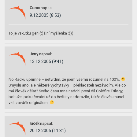
Corax
napsal:
9.12.2005 (8:53)
To je vskutku geni(t)ální myšlenka :)))
Jerry
napsal:
13.12.2005 (9:41)
No Racku upřímně – netvrdím, že jsem všemu rozuměl na 100%.
Smyslu ano, ale některé vychytávky – překladateli nezávidím. Ale co
má člověk dělat? Svého času mne nadchl první díl Coldfire Trilogy,
bohužel pokračování už do češtiny nedorazilo, takže člověk musel
vzít zavděk originálem.
racek
napsal:
20.12.2005 (11:31)