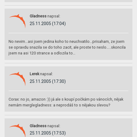
Gladness
napsal:
25.11.2005 (17:04)
No nevim…asi jsem jedina koho to neuchvatilo…prisaham, ze jsem
se opravdu snazila se do toho zacit, ale proste to neslo…..skoncila
jsem na asi 120 strance a odlozila to…
Lerek
napsal:
25.11.2005 (17:30)
Corax: no jo, amazon :)) já ale s koupí počkám po vánocích, nějak
nemám merglegladness: a neprodáš to s nějakou slevou?
Gladness
napsal:
25.11.2005 (17:53)