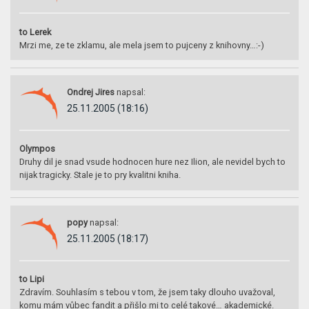
to Lerek
Mrzi me, ze te zklamu, ale mela jsem to pujceny z knihovny…:-)
Ondrej Jires
napsal:
25.11.2005 (18:16)
Olympos
Druhy dil je snad vsude hodnocen hure nez Ilion, ale nevidel bych to
nijak tragicky. Stale je to pry kvalitni kniha.
popy
napsal:
25.11.2005 (18:17)
to Lipi
Zdravím. Souhlasím s tebou v tom, že jsem taky dlouho uvažoval,
komu mám vůbec fandit a přišlo mi to celé takové… akademické.