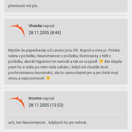
přemluvte mě pls..
Vlcacka
napsal:
28.11.2005 (8:44)
Myslím že paperbacky od Laseru jsou OK. Aspoň u mne jo. Polská
ruleta v pořádku, Neuromancer v pořádku, tlustospisy z NW v
pořádku, akorát Hyperion mi namokl a tak se rozpadl.
Ale slepila
jsem ho a stále po něm ráda sahám, i když má chudák dost
pochroumanou konstrukci, ale to samozřejmě jen a jen čistě mojí
vinou a nepozorností.
Incomo
napsal:
28.11.2005 (13:53)
ach, ten Neuromancer… kdybych ho jen sehnal…