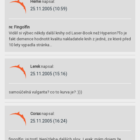
Herne
napsal:
25.11.2005 (10:59)
re: Fingolfin
Viděl si výbec někdy další knihy od Laser-Book než Hyperion?To je
fakt demence hodnotit kvalitu nakladatele knih z jedné, ze které před
10 lety vypadla stránka…
Lerek
napsal:
25.11.2005 (15:16)
samoúčelná vulgarita? co to kurva je? :)))
Corax
napsal:
25.11.2005 (16:24)
fingolfin: jsi trotl. Není třeba dalších slov…Lerek: mám dojem že