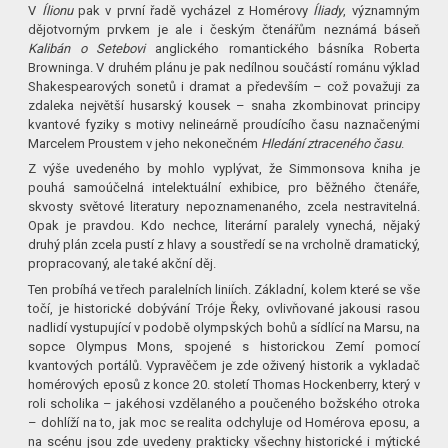
V
Ílionu
pak v první řadě vycházel z Homérovy
Íliady
, významným
dějotvorným prvkem je ale i českým čtenářům neznámá báseň
Kalibán o Setebovi
anglického romantického básníka Roberta
Browninga. V druhém plánu je pak nedílnou součástí románu výklad
Shakespearových sonetů i dramat a především – což považuji za
zdaleka největší husarský kousek – snaha zkombinovat principy
kvantové fyziky s motivy nelineárně proudícího času naznačenými
Marcelem Proustem v jeho nekonečném
Hledání ztraceného času
.
Z výše uvedeného by mohlo vyplývat, že Simmonsova kniha je
pouhá samoúčelná intelektuální exhibice, pro běžného čtenáře,
skvosty světové literatury nepoznamenaného, zcela nestravitelná.
Opak je pravdou. Kdo nechce, literární paralely vynechá, nějaký
druhý plán zcela pustí z hlavy a soustředí se na vrcholně dramatický,
propracovaný, ale také akční děj.
Ten probíhá ve třech paralelních liniích. Základní, kolem které se vše
točí, je historické dobývání Tróje Řeky, ovlivňované jakousi rasou
nadlidí vystupující v podobě olympských bohů a sídlící na Marsu, na
sopce Olympus Mons, spojené s historickou Zemí pomocí
kvantových portálů. Vypravěčem je zde oživený historik a vykladač
homérových eposů z konce 20. století Thomas Hockenberry, který v
roli scholika – jakéhosi vzdělaného a poučeného božského otroka
– dohlíží na to, jak moc se realita odchyluje od Homérova eposu, a
na scénu jsou zde uvedeny prakticky všechny historické i mýtické