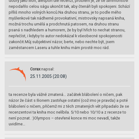
dobrý jako Ílion, alespoň dle recenzí, problém je, že se Simmonsovi
nepodařilo celou ságu ukončit tak, aby čtenáři byli spokojeni. Schází
příliš mnoho volných konců.Na druhou stranu, je to podle mého
myšlenkově tak nádherně provokativní, mistrovsky napsaná kniha,
možná trochu umělá a prodchnutá patosem, na druhou stranu
psaná s nadhledem a humorem, že by byl hřích to nechat stranou,
nepřečíst, i kdyby to autor nedokázal k všeobecné spokojenosti
zakončit.Můj subjektivní názor, berte, nebo nechte být, jsem
zaměstancem Laseru a tuhle knihu mám prostě moc rád.
Corax
napsal:
25.11.2005 (20:08)
ta recenze byla vážně zmatená… začátek blábolení o ničem, pak
názor že část s Ilionem zastiňuje ostatní (což imo je pravda) a poté
blábolení o ničem, přičemž mi z těch zmatených vět připadalo že se
recenzentovi ta kniha moc nelíbila. 5/10 nebo 10/10 a z recenze to
není poznat. :)Olympos – otevřené konce mi moc nevadí, takže
uvidíme…