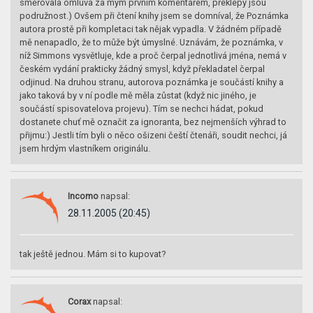
směřovala omluva za mým prvním komentářem, překlepy jsou
podružnost.) Ovšem při čtení knihy jsem se domníval, že Poznámka
autora prostě při kompletaci tak nějak vypadla. V žádném případě
mě nenapadlo, že to může být úmyslné. Uznávám, že poznámka, v
níž Simmons vysvětluje, kde a proč čerpal jednotlivá jména, nemá v
českém vydání prakticky žádný smysl, když překladatel čerpal
odjinud. Na druhou stranu, autorova poznámka je součástí knihy a
jako taková by v ní podle mě měla zůstat (když nic jiného, je
součástí spisovatelova projevu). Tím se nechci hádat, pokud
dostanete chuť mě označit za ignoranta, bez nejmenších výhrad to
přijmu:) Jestli tím byli o něco ošizeni čeští čtenáři, soudit nechci, já
jsem hrdým vlastníkem originálu.
Incomo
napsal:
28.11.2005 (20:45)
tak ještě jednou. Mám si to kupovat?
Corax
napsal: