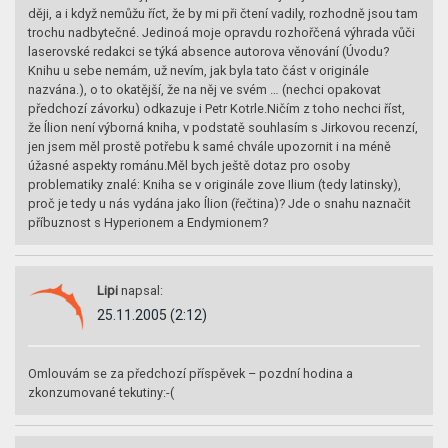
ději, a i když nemůžu říct, že by mi při čtení vadily, rozhodně jsou tam
trochu nadbytečné. Jedinoá moje opravdu rozhořčená výhrada vůči
laserovské redakci se týká absence autorova věnování (Úvodu?
Knihu u sebe nemám, už nevím, jak byla tato část v originále
nazvána.), o to okatější, že na něj ve svém … (nechci opakovat
předchozí závorku) odkazuje i Petr Kotrle.Ničím z toho nechci říst,
že Ílion není výborná kniha, v podstatě souhlasím s Jirkovou recenzí,
jen jsem měl prostě potřebu k samé chvále upozornit i na méně
úžasné aspekty románu.Měl bych ještě dotaz pro osoby
problematiky znalé: Kniha se v originále zove Ilium (tedy latinsky),
proč je tedy u nás vydána jako Ílion (řečtina)? Jde o snahu naznačit
příbuznost s Hyperionem a Endymionem?
Lipi
napsal:
25.11.2005 (2:12)
Omlouvám se za předchozí příspěvek – pozdní hodina a
zkonzumované tekutiny:-(