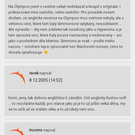
Na Olympos jsem v cestine cekat nedokazal a koupil v originale. I
pokracovani mne nadchlo, velmi nadchlo. Pro poradek ovsem
dodam, ze anglicke recenze na Olympos moc vstricne nebyly, ale s
vetsinou veci, ktere tam byly Simmonsovi vytykany, nesouhlasim …
Ale opravdu – dej neni zdaleka tak soudrzny jako u Hyperionu a je
tam spousta veci, ktere byly pouze naznaceny a nedoreceny – asi
jako v poslednim dile Matrixu. Simmons je vsak – podle meho
nazoru – mnohem lepsi spisovatel nez Wachovsti reziseri, cimz to
docela vynahrazuje.
racek
napsal:
8.12.2005 (14:52)
hmm, jerry, tak dobrou angličtinu ti závidím. číst anglicky tlustou scifi
… to nezvládne každý. pro starce jako já je to už příliš velká dřina, my
se to učili až ve zralém věku a to už nikdy není ono…
Incomo
napsal: