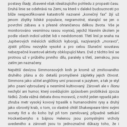
postavy
Íliady
, zbavené však idealizujícího pohledu z propasti času.
Druhá linie se odehrává na Zemi, na které v daleké budoucnosti po
blíže nespecifikované katastrofě nazvané „konečný fax“ žijí už
jenom zbytky lidské populace, negramotné, starající se jen o
povrchní zábavu a s přesně ohraničenou délkou života. Vše je
monitorováno vesmírnou rasou voynixů, jejichž hlavním úkolem je
podle všech indicií udržet lidi v nevědomosti. Třetí linií je snaha na
Jupiterových měsících sídlících kyborgů, nazývaných „moravci“,
zjistit příčinu nezvykle vysoké a pro celou Sluneční soustavu
nebezpečné kvantové aktivity obklopující Mars. Dvě z těchto linií se
protnou už v průběhu prvního dílu, paralely s třetí, zemskou, jsou
zatím jen naznačeny.
Největší devízou Simmonsových knih je kromě už zmiňovaného
druhého plánu a do detailů promyšlené zápletky jejich čtivost.
Simmons jako učitel angličtiny umí pracovat s jazykem, a tak je styl
jeho psaní vybroušený a nesmírně kultivovaný. Zároveň ale v
Ílionu
nechybí ani humor, který osvěžujícím způsobem problikává zpoza
řádků. Zcela vážná debata dvou moravců, z nichž jeden vypadá jako
zhruba metr vysoký kovový trpaslík s humanoidními rysy a druhý
jako obrovitý krab, o tom, co vlastně chtěl Shakespeare těmi svými
sonety říct a do koho byl při tom zamilovaný, případně setkání
Hockenberryho s bájnou Helenou jsou pomyslnými vrcholy
uvedeného a zároveň jsou to jednoznačné důkazy toho, že i