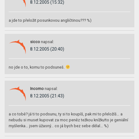
8.12.2005 (15:32)
a jde to přeložit posunkovou angličtinou??? %)
sicco
napsal:
8.12.2005 (20:40)
no jde o to, komu to podsuneš.
Incomo
napsal:
8.12.2005 (21:43)
a co tobě? já ti to podsunu, ty si to koupíš, pak mi to přeložíš… a
nebudu si muset kupovat za moc peněz težkou knížku!to je geniální
myšlenka… jsem úžasný… co já bych bez sebe dělal… %)