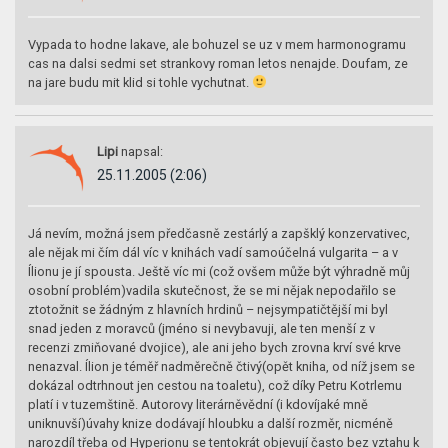
Vypada to hodne lakave, ale bohuzel se uz v mem harmonogramu
cas na dalsi sedmi set strankovy roman letos nenajde. Doufam, ze
na jare budu mit klid si tohle vychutnat.
Lipi
napsal:
25.11.2005 (2:06)
Já nevím, možná jsem předčasně zestárlý a zapšklý konzervativec,
ale nějak mi čím dál víc v knihách vadí samoúčelná vulgarita – a v
Ílionu je jí spousta. Ještě víc mi (což ovšem může být výhradně můj
osobní problém)vadila skutečnost, že se mi nějak nepodařilo se
ztotožnit se žádným z hlavních hrdinů – nejsympatičtější mi byl
snad jeden z moravců (jméno si nevybavuji, ale ten menší z v
recenzi zmiňované dvojice), ale ani jeho bych zrovna krví své krve
nenazval. Ílion je téměř nadměrečně čtivý(opět kniha, od níž jsem se
dokázal odtrhnout jen cestou na toaletu), což díky Petru Kotrlemu
platí i v tuzemštině. Autorovy literárněvědní (i kdovíjaké mně
uniknuvší)úvahy knize dodávají hloubku a další rozměr, nicméně
narozdíl třeba od Hyperionu se tentokrát objevují často bez vztahu k