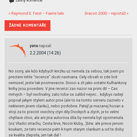
žádný komentář
« Raymond E. Feist – Faerie tale
Dracon 2000 – reportáž »
ŽÁDNÉ KOMENTÁŘE
yana
napsal:
2.2.2004 (14:26)
No sorry, ale kdo kdybych knizku uz nemela za sebou, tak jsem po
precteni tehle “recenze” dosti nastvana. Cely obsah si zde licit
nemusel, jeste tak posmevacne. Divoci a zli jako ostatni Kulhankovy
knihy jsou povedeni. V jine recenzi zas nazor na prvni dil – Cas
mrtvych – byl nechvalny, zato tobe se zalibil nejvic… kdybys radeji
popsal jakym stylem autor pise (ale to na tomto serveru zaznelo v
nekterem jinem clanku), nebo podobne..Patejl je mazanej hosan a
stoji za to precist vsechny ctyri dily Divokych a zlych, je to velmi
chytlave ctivo, ale ani jina autorova dila by nemela byt opomenuta
(viz Vladci strachu, Cesta krve, Nocni kluby,..)btw. ale prece jenom
koukam, ze tato recenze patri k tvym starym clankum a od te doby
se kvalita zlepsila, jen tak dal !