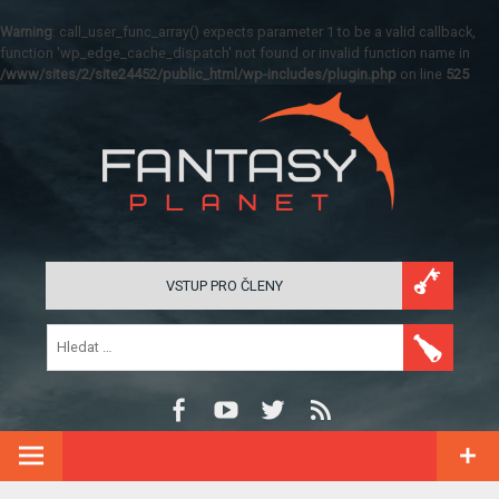
Warning
: call_user_func_array() expects parameter 1 to be a valid callback,
function 'wp_edge_cache_dispatch' not found or invalid function name in
/www/sites/2/site24452/public_html/wp-includes/plugin.php
on line
525
VSTUP PRO ČLENY