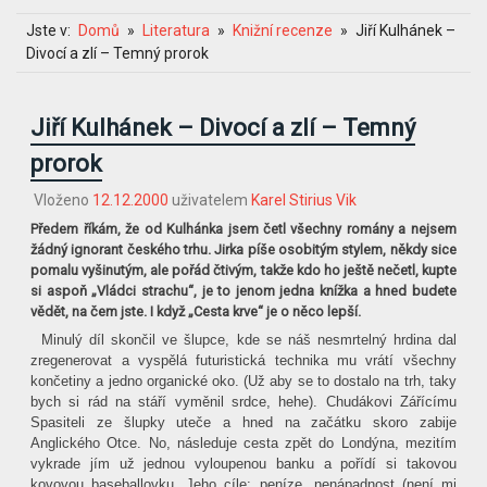
Jste v:
Domů
Literatura
Knižní recenze
Jiří Kulhánek –
Divocí a zlí – Temný prorok
Jiří Kulhánek – Divocí a zlí – Temný
prorok
Vloženo
12.12.2000
uživatelem
Karel Stirius Vik
Předem říkám, že od Kulhánka jsem četl všechny romány a nejsem
žádný ignorant českého trhu. Jirka píše osobitým stylem, někdy sice
pomalu vyšinutým, ale pořád čtivým, takže kdo ho ještě nečetl, kupte
si aspoň „Vládci strachu“, je to jenom jedna knížka a hned budete
vědět, na čem jste. I když „Cesta krve“ je o něco lepší.
Minulý díl skončil ve šlupce, kde se náš nesmrtelný hrdina dal
zregenerovat a vyspělá futuristická technika mu vrátí všechny
končetiny a jedno organické oko. (Už aby se to dostalo na trh, taky
bych si rád na stáří vyměnil srdce, hehe). Chudákovi Zářícímu
Spasiteli ze šlupky uteče a hned na začátku skoro zabije
Anglického Otce. No, následuje cesta zpět do Londýna, mezitím
vykrade jím už jednou vyloupenou banku a pořídí si takovou
kovovou baseballovku. Jeho cíle: peníze, nenápadnost (není mi