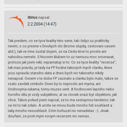
Stirius
napsal:
2.2.2004 (14:47)
Tak predem, co se tyce kvality teto serie, tak i kdyz uz prakticky
nevim, o co presne v Divokych slo (krome slupky, cestovani casem
atd.), tak ve mne zustal dojem, ze na Cestu krve to proste ani
nahodou nemelo. S Nocnim klubem to uz nemuzu moc srovnavat,
protoze jak jsem rekl, nepamatuji si to. Co se tyce kvality “recenze”,
tak mas pravdu, je tady na FP hodne takovych mych clanku, ktere
jsou opravdu starsiho data a dnes bych nic takoveho nikdy
nenapsal. Ovsem v te dobe FP zacinalo a clanku bylo malo, takze se
vzalo zavdek cimkoliv. Dnes by to neproslo ani myma, ani
Ondrovyma rukama, tomu muzes verit. A hodnoceni lepsiho nebo
horsiho dilu je vzdy subjektivni, at se clovek snazi byt objektivni, jak
chce. Takze pokud jsem napsal, ze to ma sestupnou tendenci, tak
se mi to tak zdalo. A urcite se mnou bude mnoho lidi souhlasit a
taky mnoho nesouhlasit. S tim bohuzel nic nenadelas :-). Jinak
doufam, ze proti mym novym recenzim nic nemas…