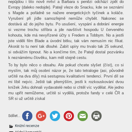
nepůjdou i tito nově mrtví a Barbara s penězi odchází zpět do
Evropy (daleko nedojde). Patejl vleze do Snacku, kde se seznámí
s Magde a pořádně se nažere energetických tyčinek a koláče.
Vyrušení při jídle samozřejmě nemůže chybět. Nakonec se
dostává až do jejího bytu. Po usušení, vyspání a dobrání energie
si vezme trochu stříbra a jde navštívit hospodu U červeného
kohouta, kde má nevyřízené účty s Fredem a Tobbym. No a jestli
jste viděli film Blade a úvodní bitku, tak vám nemusím nic říkat.
Akorát to tu není tak dlouhé. Zabít upíry mu trvalo tak 25 sekund,
si odvážím tipnout. No a končíme tím, že Patejl dostal pozvánku
k neznámému člověku, kam měl stejně cestu.
To by bylo něco o obsahu. Ale pokud chcete slyšet (číst), co si
myslím, tak můj osobní názor je, že tato tetralogie (asi, původně
určitě na dva díly) má sestupnou kvalitativní tendenci. První díl se
mi líbil nejvíc. Ještě tak přemýšlím, jestli k rozkouskování dvou
knížek Jirku dohnali vydavatelé nebo si chtěl víc vydělat. Ale jedno
mu upřít nemůžeme, určitě si vydělá, protože fandy v celé ČR a
SR si už určitě získal
Sdílet...
Knižní recenze