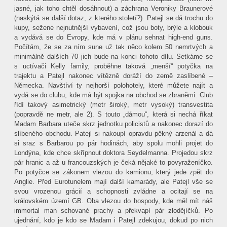
jasné, jak toho chtěl dosáhnout) a záchrana Veroniky Braunerové
(naskýtá se další dotaz, z kterého století?). Patejl se dá trochu do
kupy, sežene nejnutnější vybavení, což jsou boty, brýle a klobouk
a vydává se do Evropy, kde má v plánu sehnat high-end guns.
Počítám, že se za ním sune už tak něco kolem 50 nemrtvých a
minimálně dalších 70 jich bude na konci tohoto dílu. Setkáme se
s uctívači Kelly family, proběhne taková „menší“ potyčka na
trajektu a Patejl nakonec vítězně doráží do země zaslíbené –
Německa. Navštíví ty nejhorší polohotely, které můžete najít a
vydá se do clubu, kde má být spojka na obchod se zbraněmi. Club
řídí takový asimetrický (metr široký, metr vysoký) transvestita
(popravdě ne metr, ale 2). S touto „dámou“, která si nechá říkat
Madam Barbara uteče skrz jednotku policistů a nakonec dorazí do
slíbeného obchodu. Patejl si nakoupí opravdu pěkný arzenál a dá
si sraz s Barbarou po pár hodinách, aby spolu mohli projet do
Londýna, kde chce skřípnout doktora Seydelmanna. Projedou skrz
pár hranic a až u francouzských je čeká nějaké to povyraženíčko.
Po potyčce se zákonem vlezou do kamionu, který jede zpět do
Anglie. Před Eurotunelem mají další kamarády, ale Patejl vše se
svou vrozenou grácií a schopnosti zvládne a ocitají se na
královském území GB. Oba vlezou do hospody, kde měl mít náš
immortal man schované prachy a překvapí pár zlodějíčků. Po
ujednání, kdo je kdo se Madam i Patejl zdekujou, dokud po nich