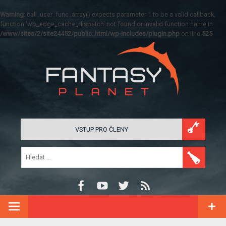
Warning
: call_user_func_array() expects parameter 1 to be a valid callback,
function 'wp_edge_cache_dispatch' not found or invalid function name in
/www/sites/2/site24452/public_html/wp-includes/plugin.php
on line
525
VSTUP PRO ČLENY