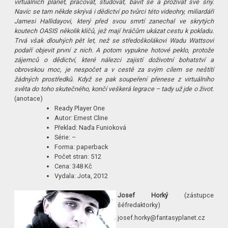
virtuálních planet, pracovat, studovat, bavit se a prožívat své sny.
Navíc se tam někde skrývá i dědictví po tvůrci této videohry, miliardáři
Jamesi Hallidayovi, který před svou smrtí zanechal ve skrytých
koutech OASIS několik klíčů, jež mají hráčům ukázat cestu k pokladu.
Trvá však dlouhých pět let, než se středoškolákovi Wadu Wattsovi
podaří objevit první z nich. A potom vypukne hotové peklo, protože
zájemců o dědictví, které nálezci zajistí doživotní bohatství a
obrovskou moc, je nespočet a v cestě za svým cílem se neštítí
žádných prostředků. Když se pak soupeření přenese z virtuálního
světa do toho skutečného, končí veškerá legrace – tady už jde o život.
(anotace)
Ready Player One
Autor: Ernest Cline
Překlad: Naďa Funioková
Série: –
Forma: paperback
Počet stran: 512
Cena: 348 Kč
Vydala: Jota, 2012
Josef Horký
(zástupce
šéfredaktorky)
josef.horky@fan­tasyplanet.cz