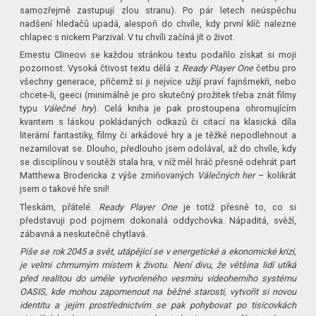
samozřejmě zastupují zlou stranu). Po pár letech neúspěchu
nadšení hledačů upadá, alespoň do chvíle, kdy první klíč nalezne
chlapec s nickem Parzival. V tu chvíli začíná jít o život.
Ernestu Clineovi se každou stránkou textu podařilo získat si moji
pozornost. Vysoká čtivost textu dělá z
Ready Player One
četbu pro
všechny generace, přičemž si ji nejvíce užijí praví fajnšmekři, nebo
chcete-li, geeci (minimálně je pro skutečný prožitek třeba znát filmy
typu
Válečné hry
). Celá kniha je pak prostoupena ohromujícím
kvantem s láskou pokládaných odkazů či citací na klasická díla
literární fantastiky, filmy či arkádové hry a je těžké nepodlehnout a
nezamilovat se. Dlouho, předlouho jsem odolával, až do chvíle, kdy
se disciplínou v soutěži stala hra, v níž měl hráč přesně odehrát part
Matthewa Brodericka z výše zmiňovaných
Válečných her
– kolikrát
jsem o takové hře snil!
Tleskám, přátelé.
Ready Player One
je totiž přesně to, co si
představuji pod pojmem dokonalá oddychovka. Nápaditá, svěží,
zábavná a neskutečně chytlavá.
Píše se rok 2045 a svět, utápějící se v energetické a ekonomické krizi,
je velmi chmurným místem k životu. Není divu, že většina lidí utíká
před realitou do uměle vytvořeného vesmíru videoherního systému
OASIS, kde mohou zapomenout na běžné starosti, vytvořit si novou
identitu a jejím prostřednictvím se pak pohybovat po tisícovkách