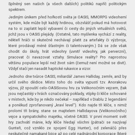
Splněný sen našich (a všech dalších) politiků napříč politickým
spektrem.
Jediným únikem před hořkostí světa je OASIS, MMORPG videoherní
systém, kde může být každý hrdinou, obzvlášť pokud má hotovost
na to si zaplatit lepší vybavení či cesty do jiných virtuálních světů,
jichž jsou v OASIS plejády. (Ostatně, tato myšlenka vychází z reality,
někteří hráči si skutečně nechávají platit za artefakty či výzbroje,
které prodávají méně šťastným či talentovaným.) Dá se zde však
chodit do školy, hrát videohry (uvnitř videohry, jak perverzní),
pracovat či navazovat vztahy. Simulace reality? Pro naprostou
většinu populace lepší než život sám (čemuž není možné se divit).
Vždyť stačí jen nasadit haptické rukavice a vizor.
Jednoho dne tvůrce OASIS, miliardář James Halliday, zemře, aniž by
určil svého dědice. Místo toho do světa vypustí tzv. Anorakovu
výzvu, jíž spouští celo-OASISovou hru za Velikonočním vejcem, (tak
jsou nejčastěji v hrách označovány poklady, vtípky či klíče schované
v místech, kde by je nikdo nečekal – například v Diablu 2 legendární
a poněkud zprofanovaný „kraví level“). Kdo najde tři klíče, s nimiž
prolomí tři brány, stane se majitelem Hallidayova (Velikonočního)
vejce a sympatického majetku, včetně OASIS. V první moment svět
hry zachvátí mánie, kdy klíče hledají všichni (pátrači se nazývají
Gunteři, což vzniklo ze spojení Egg Hunter), od zelenáčů přes
neskutečně namakané bijce až po celé nadnárodní korporace (které