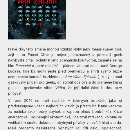
Právě díky této změně mohou vznikat knihy jako
Ready Player One
.
Její autor Ernest Cline je nejen jednoznačný a přiznaný geek
(kdybyste chtěli ochutnat jeho scénáristickou tvorbu, zaměřte se na
film
Fanoušci
o partě mladíků s plánem vloupat se na ranč George
Lucase, kde by mohli ještě před premiérou a smrtí svého těžce
nemocného kamaráda zhlédnout
Star Wars: Epizodu I
), který napsal
geekovský příběh pro geeky, on stvořil doslova a do písmene knihu
genesis geekovské bible. Věřím, že její další části budou brzy
přibývat.
V roce 2045 se svět nachází v takových troskách, jaké si
představujeme v těch nejhorších vizích (a přesto ho k nim vedeme
za ručičku jako hodný strýček s kapsou plnou bonbónků). Krize
energetická i související ekonomická, lidé tvoří mravenčí kolonie ve
vertikálním směru dokonce i obytnými přívěsy, ve světě hlad a bída.
Malé procento neskutečně bohatých lidí řídí celou společnost.