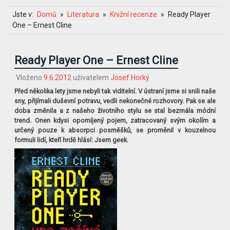
Jste v:
Domů
Literatura
Knižní recenze
Ready Player
One – Ernest Cline
Ready Player One – Ernest Cline
Vloženo
9.6.2012
uživatelem
Josef Horký
Před několika lety jsme nebyli tak viditelní. V ústraní jsme si snili naše
sny, přijímali duševní potravu, vedli nekonečné rozhovory. Pak se ale
doba změnila a z našeho životního stylu se stal bezmála módní
trend. Onen kdysi opomíjený pojem, zatracovaný svým okolím a
určený pouze k absorpci posměšků, se proměnil v kouzelnou
formuli lidí, kteří hrdě hlásí: Jsem geek.