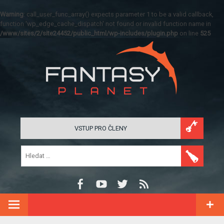
Warning
: call_user_func_array() expects parameter 1 to be a valid callback,
function 'wp_edge_cache_dispatch' not found or invalid function name in
/www/sites/2/site24452/public_html/wp-includes/plugin.php
on line
525
VSTUP PRO ČLENY