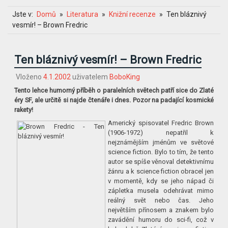
Jste v:
Domů
Literatura
Knižní recenze
Ten bláznivý
vesmír! – Brown Fredric
Ten bláznivý vesmír! – Brown Fredric
Vloženo
4.1.2002
uživatelem
BoboKing
Tento lehce humorný příběh o paralelních světech patří sice do Zlaté
éry SF, ale určitě si najde čtenáře i dnes. Pozor na padající kosmické
rakety!
Americký spisovatel Fredric Brown
(1906-1972) nepatřil k
nejznámějším jménům ve světové
science fiction. Bylo to tím, že tento
autor se spíše věnoval detektivnímu
žánru a k science fiction obracel jen
v momentě, kdy se jeho nápad či
zápletka musela odehrávat mimo
reálný svět nebo čas. Jeho
největším přínosem a znakem bylo
zavádění humoru do sci-fi, což v