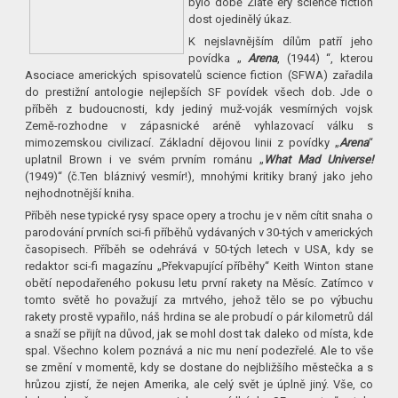
bylo době Zlaté éry science fiction
dost ojedinělý úkaz.
K nejslavnějším dílům patří jeho
povídka „
Arena
, (1944) “, kterou
Asociace amerických spisovatelů science fiction (SFWA) zařadila
do prestižní antologie nejlepších SF povídek všech dob. Jde o
příběh z budoucnosti, kdy jediný muž-voják vesmírných vojsk
Země-rozhodne v zápasnické aréně vyhlazovací válku s
mimozemskou civilizací. Základní dějovou linii z povídky „
Arena
“
uplatnil Brown i ve svém prvním románu „
What Mad Universe!
(1949)“ (č.Ten bláznivý vesmír!), mnohými kritiky braný jako jeho
nejhodnotnější kniha.
Příběh nese typické rysy space opery a trochu je v něm cítit snaha o
parodování prvních sci-fi příběhů vydávaných v 30-tých v amerických
časopisech. Příběh se odehrává v 50-tých letech v USA, kdy se
redaktor sci-fi magazínu „Překvapující příběhy“ Keith Winton stane
obětí nepodařeného pokusu letu první rakety na Měsíc. Zatímco v
tomto světě ho považují za mrtvého, jehož tělo se po výbuchu
rakety prostě vypařilo, náš hrdina se ale probudí o pár kilometrů dál
a snaží se přijít na důvod, jak se mohl dost tak daleko od místa, kde
spal. Všechno kolem poznává a nic mu není podezřelé. Ale to vše
se změní v momentě, kdy se dostane do nejbližšího městečka a s
hrůzou zjistí, že nejen Amerika, ale celý svět je úplně jiný. Vše, co