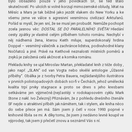
bylo obsaženo pouze v jeho povídkách SF, se teď stalo
skutečností. Po ulicích si volně korzují mimozemské obludy, létat na
Měsíc a Mars je tak běžné jako jezdit vlakem do New Yorku a ke
všemu jsme ve válce s agresivní vesmírnou civilizací Arktuřanů.
Pořád si myslí, že jen sní, že se musí jen probudit. Nemůže pochopit
zcela jasnou věc:
DOSTAL SE DO PARALELNÍHO SVĚTA!
Hledání
cesty zpátky je vlastně celým příběhem tohoto románu. Nechybí v
něj nádherná žena, kterou Keith miluje, superdokonalý hrdina
Doppel – vesmírný válečník a zachránce lidstva, podivuhodné klany
Nočňatců a jiné. Právě na Keithově neznalosti místních poměrů a
zvyků je založená celá akčnost a komika románu.
Překladu knihy se ujal Miroslav Martan, překladatel knih z téže doby ,
jako např. „SLAN“ od van Vogta nebo skvělé antologie „Úžasné
příběhy“. Obálka je z tvorby Petra Bauera, nejžádanějšího ilustrátora
v prvních polistopadových dobách sci-fi v Čechách, jehož umělecká
kvalita trpí prvky stagnace a proto se dnes s jeho kresbami
setkáváme jen výjimečně.(nejčastěji v rodokapsovém cyklu Mark
Stone z nakl. Ivo Železný) Přiznávám, že z pohledu dnešního čtenáře
SF nejde o atraktivní příběh jak námětem, tak i stylem, ale kniha něco
do sebe přece jen má. Sám jsem ji četl v roce 1993 poprvé v
knihovně líbila se mi. A díky tomu, že jsem ji nedávno levně koupil ve
výprodeji, tak jsem ji přečetl znovu a seznámil Vás s ní.