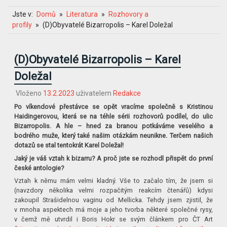
Jste v:
Domů
Literatura
Rozhovory a
profily
(D)Obyvatelé Bizarropolis – Karel Doležal
(D)Obyvatelé Bizarropolis – Karel
Doležal
Vloženo
13.2.2023
uživatelem
Redakce
Po víkendové přestávce se opět vracíme společně s Kristinou
Haidingerovou, která se na téhle sérii rozhovorů podílel, do ulic
Bizarropolis. A hle – hned za branou potkáváme veselého a
bodrého muže, který také našim otázkám neunikne. Terčem našich
dotazů se stal tentokrát Karel Doležal!
Jaký je váš vztah k bizarru? A proč jste se rozhodl přispět do první
české antologie?
Vztah k němu mám velmi kladný. Vše to začalo tím, že jsem si
(navzdory několika velmi rozpačitým reakcím čtenářů) kdysi
zakoupil Strašidelnou vaginu od Mellicka. Tehdy jsem zjistil, že
v mnoha aspektech má moje a jeho tvorba některé společné rysy,
v čemž mě utvrdil i Boris Hokr se svým článkem pro ČT Art