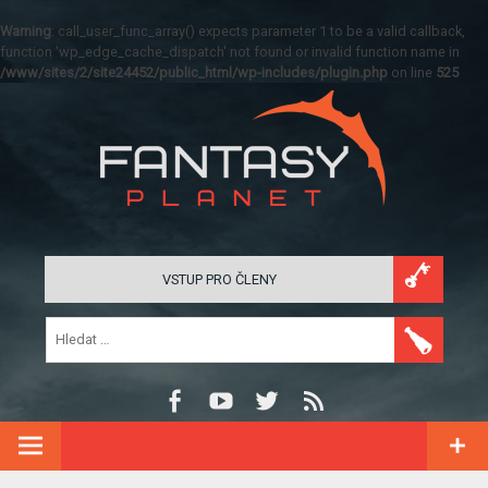
Warning
: call_user_func_array() expects parameter 1 to be a valid callback,
function 'wp_edge_cache_dispatch' not found or invalid function name in
/www/sites/2/site24452/public_html/wp-includes/plugin.php
on line
525
VSTUP PRO ČLENY