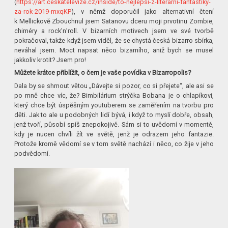
(
https://art.ceskatelevize.cz/inside/to-nejlepsi-z-literarni-fantastiky-
za-rok-2019-mxqKP
), v němž doporučil jako alternativní čtení
k Mellickově Zbouchnul jsem Satanovu dceru moji prvotinu Zombie,
chiméry a rock’n’roll. V bizarních motivech jsem ve své tvorbě
pokračoval, takže když jsem viděl, že se chystá česká bizarro sbírka,
neváhal jsem. Moct napsat něco bizarního, aniž bych se musel
jakkoliv krotit? Jsem pro!
Můžete krátce přiblížit, o čem je vaše povídka v Bizarropolis?
Dala by se shrnout větou „Dávejte si pozor, co si přejete“, ale asi se
po mně chce víc, že? Bimbilárium strýčka Bobana je o chlapíkovi,
který chce být úspěšným youtuberem se zaměřením na tvorbu pro
děti. Jak to ale u podobných lidí bývá, i když to myslí dobře, obsah,
jenž tvoří, působí spíš znepokojivě. Sám si to uvědomí v momentě,
kdy je nucen chvíli žít ve světě, jenž je odrazem jeho fantazie.
Protože kromě vědomí se v tom světě nachází i něco, co žije v jeho
podvědomí.