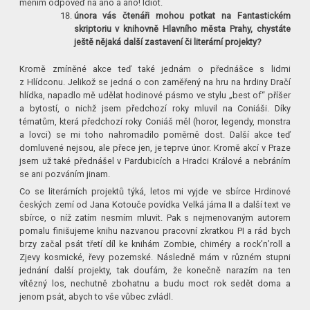
měním odpověď na ano a ano! Idiot.
února vás čtenáři mohou potkat na Fantastickém
skriptoriu v knihovně Hlavního města Prahy, chystáte
ještě nějaká další zastavení či literární projekty?
Kromě zmíněné akce teď také jednám o přednášce s lidmi
z Hlídconu. Jelikož se jedná o con zaměřený na hru na hrdiny Dračí
hlídka, napadlo mě udělat hodinové pásmo ve stylu „best of“ příšer
a bytostí, o nichž jsem předchozí roky mluvil na Coniáši. Díky
tématům, která předchozí roky Coniáš měl (horor, legendy, monstra
a lovci) se mi toho nahromadilo poměrně dost. Další akce teď
domluvené nejsou, ale přece jen, je teprve únor. Kromě akcí v Praze
jsem už také přednášel v Pardubicích a Hradci Králové a nebráním
se ani pozváním jinam.
Co se literárních projektů týká, letos mi vyjde ve sbírce Hrdinové
českých zemí od Jana Kotouče povídka Velká jáma II a další text ve
sbírce, o níž zatím nesmím mluvit. Pak s nejmenovaným autorem
pomalu finišujeme knihu nazvanou pracovní zkratkou PI a rád bych
brzy začal psát třetí díl ke knihám Zombie, chiméry a rock’n’roll a
Zjevy kosmické, řevy pozemské. Následně mám v různém stupni
jednání další projekty, tak doufám, že konečně narazím na ten
vítězný los, nechutně zbohatnu a budu moct rok sedět doma a
jenom psát, abych to vše vůbec zvládl.