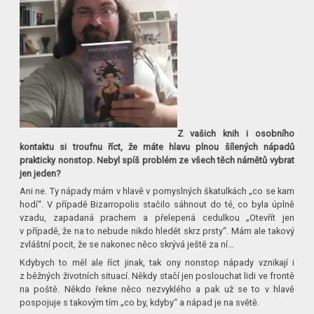
Z vašich knih i osobního
kontaktu si troufnu říct, že máte hlavu plnou šílených nápadů
prakticky nonstop. Nebyl spíš problém ze všech těch námětů vybrat
jen jeden?
Ani ne. Ty nápady mám v hlavě v pomyslných škatulkách „co se kam
hodí“. V případě Bizarropolis stačilo sáhnout do té, co byla úplně
vzadu, zapadaná prachem a přelepená cedulkou „Otevřít jen
v případě, že na to nebude nikdo hledět skrz prsty“. Mám ale takový
zvláštní pocit, že se nakonec něco skrývá ještě za ní…
Kdybych to měl ale říct jinak, tak ony nonstop nápady vznikají i
z běžných životních situací. Někdy stačí jen poslouchat lidi ve frontě
na poště. Někdo řekne něco nezvyklého a pak už se to v hlavě
pospojuje s takovým tím „co by, kdyby“ a nápad je na světě.