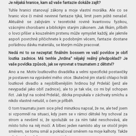
Je nějaká hranice, kam až vaše fantazie dokáže zajít?
Tuhle hranici stanovují zákony a moje vlastní morálka. Ale co se
hranic více či méně nevinné fantazie týká, limit jsem ještě nenašel.
Aktuálně se zabývám v teoretické rovině kvantovou fyzikou,
vzácnými chorobami a biblickým starým zákonem. Jak říkám, příběh
o lovci příšer a kouzelném prstenu může vymyslet každý, ale jakmile
aspoň povrchně přičichnete k podobným věcem, fantazie dostane
pořádnou dávku materiálu, se kterým může pracovat.
Nedá mi to se nezeptat: finálním bossem ve vaší povídce je obří
loutka zadnice. Má tenhle „hrdina“ nějaký reálný předpoklad? Je
vaše povídka způsob, jak se vyrovnat s traumatem z dětství?
Ano a ne. Motiv loutkového divadélka a velmi specifické postavičky
je postaven na vyprávění mého otce. Skutečně jim starší chlapci hráli
loutkové divadlo a nejoblíbenějším hrdinou byl Prdeláč (jenž ale
nevypadal jako obří zadnice), ale to je tak vše, co mi byl schopen
říct. Jak byl na scéně Prdeláč, děcka propukala v záchvaty smíchu a
nikdo vlastně netušil, o čem je příběh.
O tom traumatu jsem sice před minutkou napsal, že ne, ale teď jsem
si vzpomněl na situaci, kdy jsem se v rámci dětské hry schoval za
strom a nevšiml si, že spolužák se za ním také neschovává, ale
místo toho na něj močí. A blbec jeden namísto aby se otočil jiným
směrem, se tomu smál a pokračoval směrem na moje kalhoty. Takže