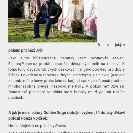
A s jakým
přáním přichází Jiří?
Jako autor hrůzostrašné literatury jsem povinován serveru
FantasyPlanet.cz popřát nespočet děsuplných knih na recenzi. K
tomu tunu klaustrofobických deskových her, jako podklad pro dobrý
článek. Povedené rozhovory u živých i nemrtvých, ale hlavně (a to jde
z hloubi mého červy prolezlého srdce), ať spokojení čtenáři počtem
mnohonásobně převýší nespokojené trolly. A pokud ne? Ozvi se,
fantastická planetko! Ve skříni mezi bubáky mi zbylo pár trollích
pastiček.
A jak je mezi autory Golden Dogu dobrým zvykem, tři dotazy Jirkovi
položil Honza Vojtíšek:
Honza Vojtíšek se ptá Jirky Sivoka: