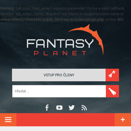
Warning
: call_user_func_array() expects parameter 1 to be a valid callback,
function 'wp_edge_cache_dispatch' not found or invalid function name in
/www/sites/2/site24452/public_html/wp-includes/plugin.php
on line
525
VSTUP PRO ČLENY