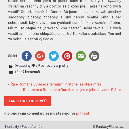
dávce sebezapření jsem si pustil trailer (teď lžu byl to
Upřímný
trailer
) na všechny díly a dovtípil se o koho jde. Takže na koho bych
vsadil? Gmork! Jasně, že Gmork. Ač jsem dal na misku vah všechny
Jacobovy bicepsy, tricepsy a jiný cepsy, včetně jeho super
schopnosti, kdy si závratnou rychlostí sundá triko v každém záběru,
tak mu to stejně na „pravého“ vlka nestačí. Ještě takhle… Já bych
vsadil asi i na toho chlupáče, co sežral Karkulku s babičkou. Ten měl
za sebou alespoň výsledky.
Sdílet...
Dvacetiny FP
/
Rozhovory a profily
žádný komentář
« Říše Romana Bureše: alternativní historie, ze které mrazí
Rozhovor s Romanem Burešem nejen o jeho novince Říše »
ZANECHAT ODPOVĚĎ
Pro přidávání komentářů se musíte nejdříve
přihlásit
.
Kontakty
|
Podpořte nás
© FantasyPlanet.cz