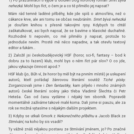
1) Po prázdninách ti vyjde u Godlen Dog hororový román
Smrt bývá
nehezká
. Mohl bys říct, o čem je a co tě přimělo jej napsat?
Mám rád temně laděné příběhy, kde jde spíš o atmosféru, než o
cákance krve, ale ani tomu se občas neubráním.
Smrt bývá nehezká
je doufám knihou s přesně takovými rysy. Kdybych to chtěl
zaškatulkovat, asi bych napsal, že se bavíme o klasické duchařině.
Rozhodně ti nepovím, co mě přimělo ji napsat, protože to
jednoduše nevím. Prostě mě něco napadne, a tak otevřu textový
editor a ťukám…
2) Založil jsi českobudějovický HSF (horor, sci-fi, fantasy – bod k
dobru za to řazení) klub, mohl bys o něm říct pár slov? O co jde,
jakou vykazuje činnost apod.?
HSF klub (jo, Bůh ví, že horor by měl být na prvním místě) je uskupení
autorů, kteří pořádají žánrovou literární soutěž
Tiché písky
.
Zorganizovali jsme i
Den fantastiky
, kam přijelo i mnoho známých
autorů české literární scény jako třeba Vladimír Šlechta či Petr
Heteša. Čas od času vydáme i nějaký ten sborník. Popravdě
momentálně zažíváme takové malé koma. Dali jsme si pauzu, ale za
rok se možná vytasíme s nějakým dalším projektem.
3) Kdyby se utkali Gmork z
Nekonečného příběhu
a Jacob Black ze
Stmívání
, na koho by sis vsadil?
Ty vážně znáš nějakou postavu ze Stmívání jménem, jo? Po značné