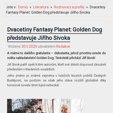
Jste v:
Domů
Literatura
Rozhovory a profily
Dvacetiny
Fantasy Planet: Golden Dog představuje Jiřího Sivoka
Dvacetiny Fantasy Planet: Golden Dog
představuje Jiřího Sivoka
Vloženo
30.5.2020
uživatelem
Redakce
A máme tu dalšího gratulanta – debutanta, jehož prvotinu uvede do
světa nakladatelství Golden Dog. Tentokrát přichází Jiří Sivok!
Jiří Sivok patří opět k těm autorům, kteří své štěstí doposud zkoušeli
především v literárních soutěžích.
Jeho jméno je známé zejména v tvůrčích kruzích poblíž Českých
Budějovic, na podzim se však jeho sláva rozšíří globálně díky
hororové novele Smrt bývá nehezká!