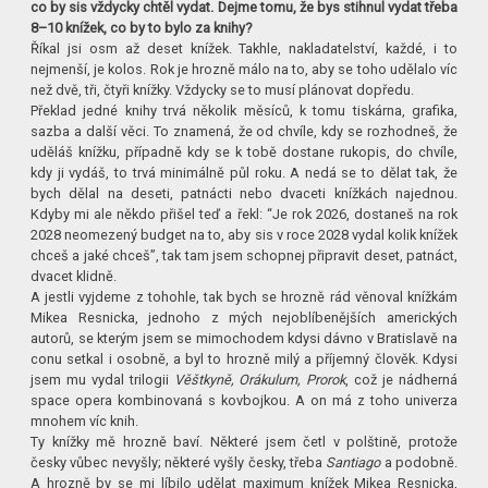
co by sis vždycky chtěl vydat. Dejme tomu, že bys stihnul vydat třeba
8–10 knížek, co by to bylo za knihy?
Říkal jsi osm až deset knížek. Takhle, nakladatelství, každé, i to
nejmenší, je kolos. Rok je hrozně málo na to, aby se toho udělalo víc
než dvě, tři, čtyři knížky. Vždycky se to musí plánovat dopředu.
Překlad jedné knihy trvá několik měsíců, k tomu tiskárna, grafika,
sazba a další věci. To znamená, že od chvíle, kdy se rozhodneš, že
uděláš knížku, případně kdy se k tobě dostane rukopis, do chvíle,
kdy ji vydáš, to trvá minimálně půl roku. A nedá se to dělat tak, že
bych dělal na deseti, patnácti nebo dvaceti knížkách najednou.
Kdyby mi ale někdo přišel teď a řekl: “Je rok 2026, dostaneš na rok
2028 neomezený budget na to, aby sis v roce 2028 vydal kolik knížek
chceš a jaké chceš”, tak tam jsem schopnej připravit deset, patnáct,
dvacet klidně.
A jestli vyjdeme z tohohle, tak bych se hrozně rád věnoval knížkám
Mikea Resnicka, jednoho z mých nejoblíbenějších amerických
autorů, se kterým jsem se mimochodem kdysi dávno v Bratislavě na
conu setkal i osobně, a byl to hrozně milý a příjemný člověk. Kdysi
jsem mu vydal trilogii
Věštkyně, Orákulum, Prorok
, což je nádherná
space opera kombinovaná s kovbojkou. A on má z toho univerza
mnohem víc knih.
Ty knížky mě hrozně baví. Některé jsem četl v polštině, protože
česky vůbec nevyšly; některé vyšly česky, třeba
Santiago
a podobně.
A hrozně by se mi líbilo udělat maximum knížek Mikea Resnicka,