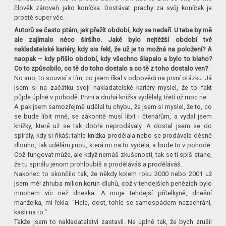
člověk zároveň jako koníčka. Dostávat prachy za svůj koníček je
prostě super věc.
Autorů se často ptám, jak přežít období, kdy se nedaří. U tebe by mě
ale zajímalo něco širšího. Jaké bylo nejtěžší období tvé
nakladatelské kariéry, kdy sis řekl, že už je to možná na položení? A
naopak – kdy přišlo období, kdy všechno šlapalo a bylo to blaho?
Co to způsobilo, co tě do toho dostalo a co tě z toho dostalo ven?
No ano, to souvisí s tím, co jsem říkal v odpovědi na první otázku. Já
jsem si na začátku svojí nakladatelské kariéry myslel, že to fakt
půjde úplně v pohodě. První a druhá knížka vydělaly, třetí už moc ne.
A pak jsem samozřejmě udělal tu chybu, že jsem si myslel, že to, co
se bude líbit mně, se zákonitě musí líbit i čtenářům, a vydal jsem
knížky, které už se tak dobře neprodávaly. A dostal jsem se do
spirály, kdy si říkáš: tahle knížka prodělala nebo se prodávala děsně
dlouho, tak udělám jinou, která mi na to vydělá, a bude to v pohodě.
Což fungovat může, ale když nemáš zkušenosti, tak se ti spíš stane,
že tu spirálu jenom prohloubíš a proděláváš a proděláváš.
Nakonec to skončilo tak, že někdy kolem roku 2000 nebo 2001 už
jsem měl zhruba milion korun dluhů, což v tehdejších penězích bylo
mnohem víc než dneska. A moje tehdejší přítelkyně, dnešní
manželka, mi řekla: “Hele, dost, tohle se samospádem nezachrání,
kašli na to.“
Takže jsem to nakladatelství zastavil. Ne úplně tak, že bych zrušil