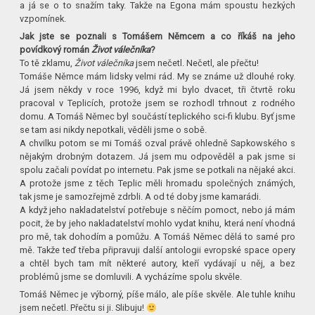
a já se o to snažím taky. Takže na Egona mám spoustu hezkých
vzpomínek.
Jak jste se poznali s Tomášem Němcem a co říkáš na jeho
povídkový román
Život válečníka
?
To tě zklamu,
Život válečníka
jsem nečetl. Nečetl, ale přečtu!
Tomáše Němce mám lidsky velmi rád. My se známe už dlouhé roky.
Já jsem někdy v roce 1996, když mi bylo dvacet, tři čtvrtě roku
pracoval v Teplicích, protože jsem se rozhodl trhnout z rodného
domu. A Tomáš Němec byl součástí teplického sci-fi klubu. Byť jsme
se tam asi nikdy nepotkali, věděli jsme o sobě.
A chvilku potom se mi Tomáš ozval právě ohledně Sapkowského s
nějakým drobným dotazem. Já jsem mu odpověděl a pak jsme si
spolu začali povídat po internetu. Pak jsme se potkali na nějaké akci.
A protože jsme z těch Teplic měli hromadu společných známých,
tak jsme je samozřejmě zdrbli. A od té doby jsme kamarádi.
A když jeho nakladatelství potřebuje s něčím pomoct, nebo já mám
pocit, že by jeho nakladatelství mohlo vydat knihu, která není vhodná
pro mě, tak dohodím a pomůžu. A Tomáš Němec dělá to samé pro
mě. Takže teď třeba připravuji další antologii evropské space opery
a chtěl bych tam mít některé autory, kteří vydávají u něj, a bez
problémů jsme se domluvili. A vycházíme spolu skvěle.
Tomáš Němec je výborný, píše málo, ale píše skvěle. Ale tuhle knihu
jsem nečetl. Přečtu si ji. Slibuju!