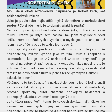
Mou další obětí rozhovorové harpunace je Robert Pilch, šéf
nakladatelství Brokilon.
Jaká je podle tebe nejčastější mylná domněnka o nakladatelské
profesi? Co si lidé myslí, že to obnáší, a jaká je realita?
No tak to pravděpodobně bude ta domněnka, o které jsi právě
mluvil. Protože já, když jsem začínal, tak jsem taky udělal první
knížku, která poměrně rychle vydělala, a myslel jsem si: aha, tak už
jsem na to přišel a bude to takhle jednoduchý.
Lidi mají taky často představu – dělám si z toho legraci – že
nakladatelský byznys vypadá jako ve filmu Muž z Acapulca s
Belmondem, kde je ten zlý nakladatel Charron, který sedí a je
hnusnej na autory. A zatímco autor v Acapulcu nikdy nebyl, protože
si to nemůže dovolit a má sotva na novej psací stroj, tak nakladatel
tam lítá na dovolenou a užívá si peněz těžce vydřených z autorů.
Tak takhle to není.
Většinou je to tak, že autoři a nakladatelé jsou na jedné lodi a snaží
se to spočítat tak, aby z toho něco měl jak autor, tak nakladatel,
protože spokojený autor znamená spokojený nakladatel a
spokojený nakladatel znamená spokojený autor.
Je to těžká práce. Věřím tomu, že kdybych dokázal najít nějaké jiné
zaměstnání, měl bych příjmy mnohem vyšší než mám jako
nakladatel. Ale mě to prostě baví a není nad to živit se tím, co má