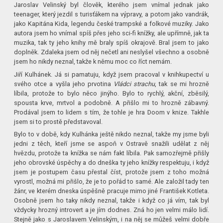
Jaroslav Velinský byl člověk, kterého jsem vnímal jednak jako
teenager, který jezdil s turisťákem na výpravy, a potom jako vandrák,
jako Kapitána Kida, legendu české trampské a folkové muziky. Jako
autora jsem ho vnímal spíš přes jeho sci-fi knížky, ale upřímně, jak ta
muzika, tak ty jeho knihy mě braly spíš okrajově. Bral jsem to jako
doplněk. Zdaleka jsem od něj nečetl ani neslyšel všechno a osobně
jsem ho nikdy neznal, takže k němu moc co říct nemám.
Jiří Kulhánek. Já si pamatuju, když jsem pracoval v knihkupectví u
svého otce a vyšla jeho prvotina
Vládci strachu
, tak se mi hrozně
líbila, protože to bylo něco jinýho. Bylo to rychlý, akční, zběsilý,
spousta krve, mrtvol a podobně. A přišlo mi to hrozně zábavný.
Prodával jsem to lidem s tím, že tohle je hra Doom v knize. Takhle
jsem si to prostě představoval.
Bylo to v době, kdy Kulhánka ještě nikdo neznal, takže my jsme byli
jedni z těch, kteří jsme se aspoň v Ostravě snažili udělat z něj
hvězdu, protože ta knížka se nám fakt líbila. Pak samozřejmě přišly
jeho obrovské úspěchy a do dneška ty jeho knížky respektuju, i když
jsem je postupem času přestal číst, protože jsem z toho možná
vyrostl, možná mi přišlo, že je to pořád to samé. Ale založil tady ten
žánr, ve kterém dneska úspěšně pracuje mimo jiné František Kotleta.
Osobně jsem ho taky nikdy neznal, takže i když co já vím, tak byl
vždycky hrozný introvert a je jím dodnes. Zná ho jen velmi málo lidí.
Stejně jako s Jaroslavem Velinským, i na něj se můžeš velmi dobře