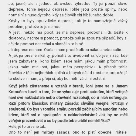
Jo, jasně, ale s jednou obrovskou výhradou. Ty jsi použil slovo
deprese. Tohle nejsou deprese. Tohle jsou prostě splíny, nebo
normální sinusoidy toho, kdy se člověk cítí blbě, nebo dobře.
Kdyby to byly opravdické deprese, tak je to samozřejmě vážný
problém, protože to je nemoc.
A jestli někdo má pocit, že má deprese, proboha, lidi, běžte k
doktorovi, nechte si pomoct, protože pak je spousta případů, kdy si
někdo pomoct nenechal a skončilo to blbě.
Já deprese nemám. Občas mám prostě blbou náladu nebo splín.
A jak jsi přesně říkal ty, pomáhá to uvědomit si, co jsem zač, kde
jsem zakotvenej, koho kolem sebe mám, jakou mám přítomnost,
jakou mám minulost, jakou mám perspektivu. A přesně tohle
člověka z těch nejhorších splínů a blbých nálad dostane, protože já
to ukotvení mám, a přeju si, aby ho měli i všichni ostatní.
Když ještě zůstaneme u vztahů v branži, loni jsme se s Janem
Kotoučem bavili o tom, že se vyhrazuje proti autorům, kteří veřejně
haní své nakladatele nebo otevřeně rozebírají, co u nich nefunguje.
Razí přitom klasickou military zásadu: chválím veřejně, kritizuji v
soukromí. Co bys v tomhle směru poradil začínajícím autorům nebo
lidem, kteří sní o spolupráci s nakladatelstvím? Jak by se měli
veřejně prezentovat a co by podle tebe určitě neměli říkat?
Hele, je to přesně tak.
Ono to není jen military zásada; ono to platí obecně. Přátele,