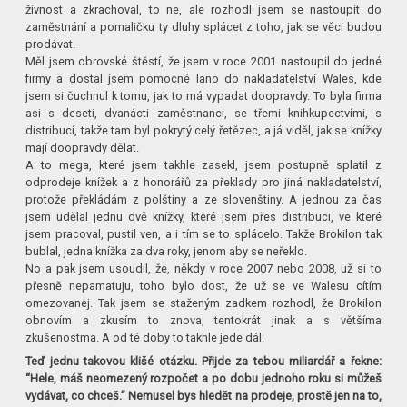
živnost a zkrachoval, to ne, ale rozhodl jsem se nastoupit do
zaměstnání a pomaličku ty dluhy splácet z toho, jak se věci budou
prodávat.
Měl jsem obrovské štěstí, že jsem v roce 2001 nastoupil do jedné
firmy a dostal jsem pomocné lano do nakladatelství Wales, kde
jsem si čuchnul k tomu, jak to má vypadat doopravdy. To byla firma
asi s deseti, dvanácti zaměstnanci, se třemi knihkupectvími, s
distribucí, takže tam byl pokrytý celý řetězec, a já viděl, jak se knížky
mají doopravdy dělat.
A to mega, které jsem takhle zasekl, jsem postupně splatil z
odprodeje knížek a z honorářů za překlady pro jiná nakladatelství,
protože překládám z polštiny a ze slovenštiny. A jednou za čas
jsem udělal jednu dvě knížky, které jsem přes distribuci, ve které
jsem pracoval, pustil ven, a i tím se to splácelo. Takže Brokilon tak
bublal, jedna knížka za dva roky, jenom aby se neřeklo.
No a pak jsem usoudil, že, někdy v roce 2007 nebo 2008, už si to
přesně nepamatuju, toho bylo dost, že už se ve Walesu cítím
omezovanej. Tak jsem se staženým zadkem rozhodl, že Brokilon
obnovím a zkusím to znova, tentokrát jinak a s většíma
zkušenostma. A od té doby to takhle jede dál.
Teď jednu takovou klišé otázku. Přijde za tebou miliardář a řekne:
“Hele, máš neomezený rozpočet a po dobu jednoho roku si můžeš
vydávat, co chceš.” Nemusel bys hledět na prodeje, prostě jen na to,