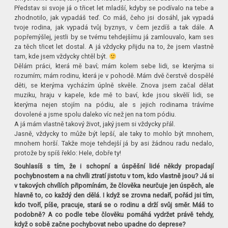
Představ si svoje já o třicet let mladší, kdyby se podívalo na tebe a
zhodnotilo, jak vypadáš teď. Co máš, čeho jsi dosáhl, jak vypadá
tvoje rodina, jak vypadá tvůj byznys, v čem jezdíš a tak dále. A
popřemýšlej, jestli by se tvému tehdejšímu já zamlouvalo, kam ses
za těch třicet let dostal. A já vždycky přijdu na to, že jsem vlastně
tam, kde jsem vždycky chtěl být.
Dělám práci, která mě baví; mám kolem sebe lidi, se kterýma si
rozumím; mám rodinu, která je v pohodě. Mám dvě čerstvě dospělé
děti, se kterýma vycházím úplně skvěle. Znova jsem začal dělat
muziku, hraju v kapele, kde mě to baví, kde jsou skvělí lidi, se
kterýma nejen stojím na pódiu, ale s jejich rodinama trávíme
dovolené a jsme spolu daleko víc než jen na tom pódiu.
A já mám vlastně takový život, jaký jsem si vždycky přál.
Jasně, vždycky to může být lepší, ale taky to mohlo být mnohem,
mnohem horší. Takže moje tehdejší já by asi žádnou radu nedalo,
protože by spíš řeklo: Hele, dobře ty!
Souhlasíš s tím, že i schopní a úspěšní lidé někdy propadají
pochybnostem a na chvíli ztratí jistotu v tom, kdo vlastně jsou?
Já si
v takových chvílích připomínám, že člověka neurčuje jen úspěch, ale
hlavně to, co každý den dělá. I když se zrovna nedaří, pořád jsi tím,
kdo tvoří, píše, pracuje, stará se o rodinu a drží svůj směr. Máš to
podobně? A co podle tebe člověku pomáhá vydržet právě tehdy,
když o sobě začne pochybovat nebo upadne do deprese?