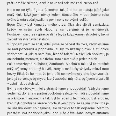
ptát Tomáše Němce, který je na rozdíl ode mě znal. Nebo zná.
No a co se týče Egona Čierného, tak já si ho pamatuju ještě jako
malý kluk, když jsem někdy kolem čtrnáctého – patnáctého roku
svého života začal jezdit na první cony se svými rodiči.
Egon Čierny byl kamarád mého otce. Oba dva dělali samizdaty,
každý ve svém sci-fi klubu, a samozřejmě si je vyměňovali.
Postupem času se vypracovali na to, že když komunisti odešli, tak si
založili vlastní nakladatelství.
S Egonem jsem se znal, vídali jsme se párkrát do roka, vždycky jsme
se rádi pozdravili a popovídali si. Byl to úžasný člověk a studnice
vědomostí. A jak jsi sám říkal, hledač talentů. Našel jich spoustu, já
ani nebudu jmenovat, ale třeba Honza Kotouč je jeden z nich.
Pak samozřejmě Kulhánek, Žamboch, Šlechta a tak. Byl to strašně
milý, příjemný a hodný člověk, který o mně taky vždycky mluvil moc
hezky. Říkal, že ho mrzí, že jeho děti se nevěnovaly jeho byznysu tak,
jako já se věnuju byznysu, který započal můj táta, byť jsem si založil
vlastní nakladatelství.
Byl na mě vždycky milej a strašně jsme si popovídali. Vždycky jsme
seděli až do rána s partou podobně založených lidí a povídali jsme
si o knížkách, autorech a tak. Byl to jeden z těch lidí, co byli srdcaři,
kteří byli ochotní na knížce prodělat jen proto, že se jim líbila. Což já
se snažím dělat co nejméně, ale vždycky to tak dopadne. Mám to
prostě v DNA podobně jako Egon. Rád dával šanci novým autorům