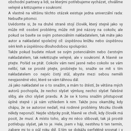
obchodní partnery a lidi, se kterými potřebujeme vycházet, chválíme
veřejně a kritizujeme v soukromí.
A vlastně na většinu těchto otázek existuje jedna univerzální rada:
Nebuďte pitomci.
Uvědomte si, že na druhé straně stojí člověk, který stejně jako vy
může mít osobní problémy, může mít jiné názory na cokoliv, ale
pokud se bavíte se svým potenciálním nakladatelem, tak máte jako
autor a nakladatel společný cíl: úspěšnou knížku nebo úspěšnou
sérii knih a úspěšnou dlouhodobou spolupráci.
Takže pokud budete mluvit se svým potenciálním nebo čerstvým
nakladatelem, tak nekritizujte veřejně, ale v soukromí. A hlavně se
ptejte. Pořád se ptát. Cokoliv vám není jasné nebo cokoliv se vám
nelíbí, tak se prostě ptejte, probírejte to, snažte se mít s tím
nakladatelem co nejvíc čistý stůl, abyste mezi sebou neměli
nevyjasněné věci, které se vám táhnou dál.
Já jako nakladatel se o to snažím, a mám to štěstí, že většina mých
autorů pochopila, že nechci slyšet výmluvy, nechci slyšet falešné
sliby, ale chci slyšet pravdu. A že se k tomu snažím přistupovat
úplně stejně i já sám vzhledem k nim. Takže jsou okamžiky, kdy
chápu, že se autorovi nedaří, má rodinné problémy. Mozku člověk
někdy neporučí. Nejde vždycky psát, hlavně ve chvíli, kdy člověk má
pocit, že musí. A místo toho, aby mi něco slibovali, tak já prostě
potřebuju slyšet, jak to je. Hele, jsem v háji, nestihnu ti ten termín,
zabere mi to o půl roku dýl. S tím se dokážu perfektně srovnat i v