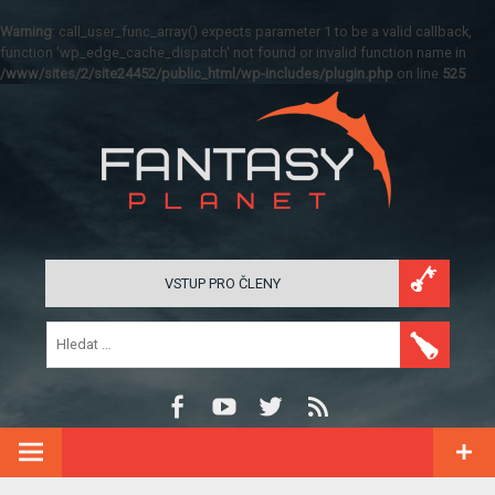
Warning
: call_user_func_array() expects parameter 1 to be a valid callback,
function 'wp_edge_cache_dispatch' not found or invalid function name in
/www/sites/2/site24452/public_html/wp-includes/plugin.php
on line
525
VSTUP PRO ČLENY