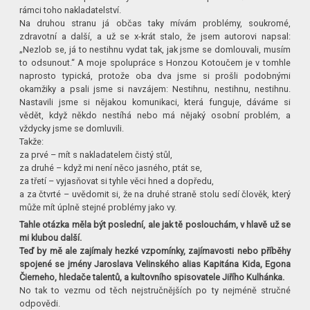
rámci toho nakladatelství.
Na druhou stranu já občas taky mívám problémy, soukromé,
zdravotní a další, a už se x-krát stalo, že jsem autorovi napsal:
„Nezlob se, já to nestihnu vydat tak, jak jsme se domlouvali, musím
to odsunout.“ A moje spolupráce s Honzou Kotoučem je v tomhle
naprosto typická, protože oba dva jsme si prošli podobnými
okamžiky a psali jsme si navzájem: Nestihnu, nestihnu, nestihnu.
Nastavili jsme si nějakou komunikaci, která funguje, dáváme si
vědět, když někdo nestíhá nebo má nějaký osobní problém, a
vždycky jsme se domluvili.
Takže:
za prvé – mít s nakladatelem čistý stůl,
za druhé – když mi není něco jasného, ptát se,
za třetí – vyjasňovat si tyhle věci hned a dopředu,
a za čtvrté – uvědomit si, že na druhé straně stolu sedí člověk, který
může mít úplně stejné problémy jako vy.
Tahle otázka měla být poslední, ale jak tě poslouchám, v hlavě už se
mi klubou další.
Teď by mě ale zajímaly hezké vzpomínky, zajímavosti nebo příběhy
spojené se jmény Jaroslava Velinského alias Kapitána Kida, Egona
Čierneho, hledače talentů, a kultovního spisovatele Jiřího Kulhánka.
No tak to vezmu od těch nejstručnějších po ty nejméně stručné
odpovědi.