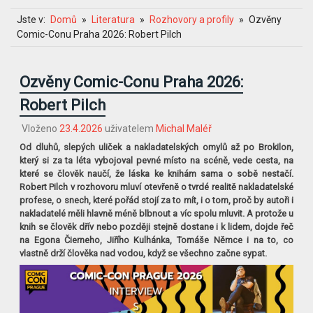
Jste v:
Domů
Literatura
Rozhovory a profily
Ozvěny
Comic-Conu Praha 2026: Robert Pilch
Ozvěny Comic-Conu Praha 2026:
Robert Pilch
Vloženo
23.4.2026
uživatelem
Michal Maléř
Od dluhů, slepých uliček a nakladatelských omylů až po Brokilon,
který si za ta léta vybojoval pevné místo na scéně, vede cesta, na
které se člověk naučí, že láska ke knihám sama o sobě nestačí.
Robert Pilch v rozhovoru mluví otevřeně o tvrdé realitě nakladatelské
profese, o snech, které pořád stojí za to mít, i o tom, proč by autoři i
nakladatelé měli hlavně méně blbnout a víc spolu mluvit. A protože u
knih se člověk dřív nebo později stejně dostane i k lidem, dojde řeč
na Egona Čierneho, Jiřího Kulhánka, Tomáše Němce i na to, co
vlastně drží člověka nad vodou, když se všechno začne sypat.