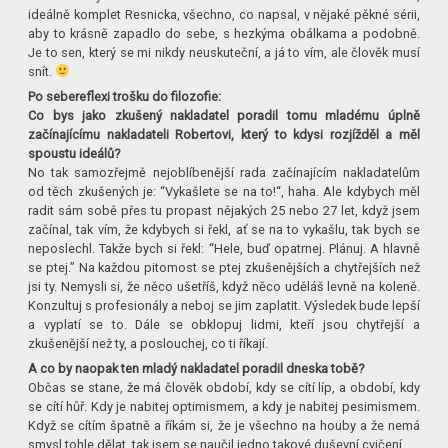
ideálně komplet Resnicka, všechno, co napsal, v nějaké pěkné sérii,
aby to krásně zapadlo do sebe, s hezkýma obálkama a podobně.
Je to sen, který se mi nikdy neuskuteční, a já to vím, ale člověk musí
snít.
Po sebereflexi trošku do filozofie:
Co bys jako zkušený nakladatel poradil tomu mladému úplně
začínajícímu nakladateli Robertovi, který to kdysi rozjížděl a měl
spoustu ideálů?
No tak samozřejmě nejoblíbenější rada začínajícím nakladatelům
od těch zkušených je: “Vykašlete se na to!“, haha. Ale kdybych měl
radit sám sobě přes tu propast nějakých 25 nebo 27 let, když jsem
začínal, tak vím, že kdybych si řekl, ať se na to vykašlu, tak bych se
neposlechl. Takže bych si řekl: “Hele, buď opatrnej. Plánuj. A hlavně
se ptej.” Na každou pitomost se ptej zkušenějších a chytřejších než
jsi ty. Nemysli si, že něco ušetříš, když něco uděláš levně na koleně.
Konzultuj s profesionály a neboj se jim zaplatit. Výsledek bude lepší
a vyplatí se to. Dále se obklopuj lidmi, kteří jsou chytřejší a
zkušenější než ty, a poslouchej, co ti říkají.
A co by naopak ten mladý nakladatel poradil dneska tobě?
Občas se stane, že má člověk období, kdy se cítí líp, a období, kdy
se cítí hůř. Kdy je nabitej optimismem, a kdy je nabitej pesimismem.
Když se cítím špatně a říkám si, že je všechno na houby a že nemá
smysl tohle dělat, tak jsem se naučil jedno takové duševní cvičení.